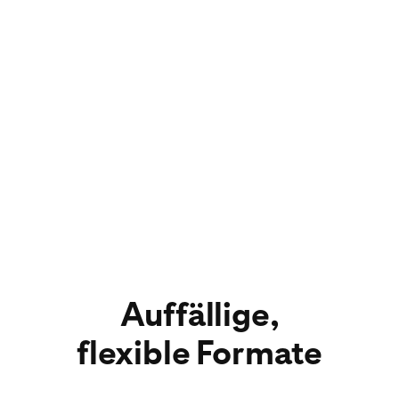
Kampagnen hinsichtlich Markenbekanntheit,
Videoaufrufen oder Video Completions
optimieren.
Auffällige,
flexible Formate