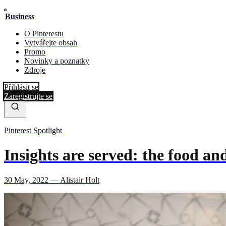
Business
O Pinterestu
Vytvářejte obsah
Promo
Novinky a poznatky
Zdroje
Přihlásit se
Zaregistrujte se
Pinterest Spotlight
Insights are served: the food a
30 May, 2022 — Alistair Holt