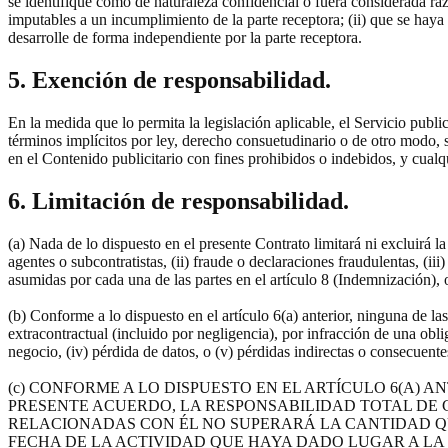
se identifique como de naturaleza confidencial o fuera considerada ra
imputables a un incumplimiento de la parte receptora; (ii) que se haya 
desarrolle de forma independiente por la parte receptora.
5. Exención de responsabilidad.
En la medida que lo permita la legislación aplicable, el Servicio public
términos implícitos por ley, derecho consuetudinario o de otro modo, 
en el Contenido publicitario con fines prohibidos o indebidos, y cualq
6. Limitación de responsabilidad.
(a) Nada de lo dispuesto en el presente Contrato limitará ni excluirá l
agentes o subcontratistas, (ii) fraude o declaraciones fraudulentas, (ii
asumidas por cada una de las partes en el artículo 8 (Indemnización), 
(b) Conforme a lo dispuesto en el artículo 6(a) anterior, ninguna de la
extracontractual (incluido por negligencia), por infracción de una oblig
negocio, (iv) pérdida de datos, o (v) pérdidas indirectas o consecuent
(c) CONFORME A LO DISPUESTO EN EL ARTÍCULO 6(A) 
PRESENTE ACUERDO, LA RESPONSABILIDAD TOTAL DE 
RELACIONADAS CON ÉL NO SUPERARÁ LA CANTIDAD QUE
FECHA DE LA ACTIVIDAD QUE HAYA DADO LUGAR A LA