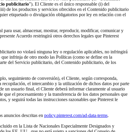
cio publicitario
”). El Cliente es el único responsable (i) del
(iii) de los productos y servicios ofrecidos en el Contenido publicitario
lquier etiquetado o divulgación obligatorios por ley en relación con el
ial para usar, almacenar, mostrar, reproducir, modificar, comunicar y
 presente Acuerdo restringirá otros derechos legales que Pinterest
blicitario no violará ninguna ley o regulación aplicables, no infringirá
que infrinja de otro modo las Políticas (como se define en la
arte del Servicio publicitario, del Contenido publicitario, de los
jemplo, seguimiento de conversión), el Cliente, según corresponda,
recopilación, el intercambio y la utilización de dichos datos por parte
 de un usuario final, el Cliente deberá informar claramente al usuario
 de que el procesamiento y la transferencia de los datos personales que
os, y seguirá todas las instrucciones razonables que Pinterest le
os anuncios descritas en
policy.pinterest.com/ad-data-terms
.
á incluido en la Lista de Nacionales Especialmente Designados y
de los EE. UU., que no está sujeto a sanciones del Consejo de