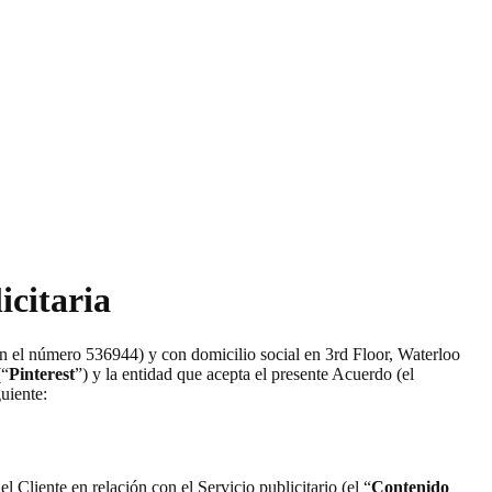
icitaria
con el número 536944) y con domicilio social en 3rd Floor, Waterloo
(“
Pinterest
”) y la entidad que acepta el presente Acuerdo (el
guiente:
l Cliente en relación con el Servicio publicitario (el “
Contenido