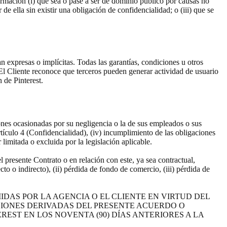
ormación (i) que sea o pase a ser de dominio público por causas no
e ella sin existir una obligación de confidencialidad; o (iii) que se
an expresas o implícitas. Todas las garantías, condiciones u otros
El Cliente reconoce que terceros pueden generar actividad de usuario
 de Pinterest.
siones ocasionadas por su negligencia o la de sus empleados o sus
artículo 4 (Confidencialidad), (iv) incumplimiento de las obligaciones
 limitada o excluida por la legislación aplicable.
l presente Contrato o en relación con este, ya sea contractual,
cto o indirecto), (ii) pérdida de fondo de comercio, (iii) pérdida de
IDAS POR LA AGENCIA O EL CLIENTE EN VIRTUD DEL
CIONES DERIVADAS DEL PRESENTE ACUERDO O
EST EN LOS NOVENTA (90) DÍAS ANTERIORES A LA