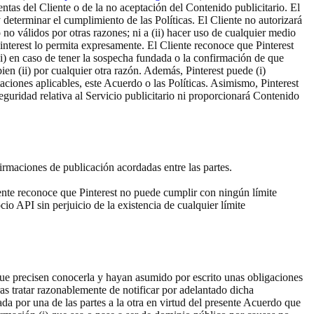
ntas del Cliente o de la no aceptación del Contenido publicitario. El
y determinar el cumplimiento de las Políticas. El Cliente no autorizará
no válidos por otras razones; ni a (ii) hacer uso de cualquier medio
interest lo permita expresamente. El Cliente reconoce que Pinterest
 (i) en caso de tener la sospecha fundada o la confirmación de que
bien (ii) por cualquier otra razón. Además, Pinterest puede (i)
taciones aplicables, este Acuerdo o las Políticas. Asimismo, Pinterest
eguridad relativa al Servicio publicitario ni proporcionará Contenido
firmaciones de publicación acordadas entre las partes.
iente reconoce que Pinterest no puede cumplir con ningún límite
cio API sin perjuicio de la existencia de cualquier límite
es que precisen conocerla y hayan asumido por escrito unas obligaciones
ras tratar razonablemente de notificar por adelantado dicha
da por una de las partes a la otra en virtud del presente Acuerdo que