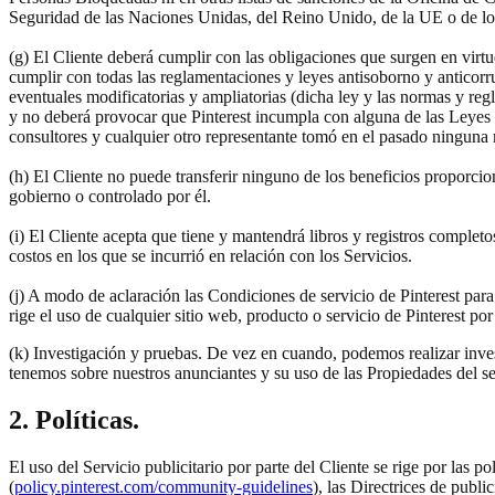
Seguridad de las Naciones Unidas, del Reino Unido, de la UE o de los 
(g) El Cliente deberá cumplir con las obligaciones que surgen en virtu
cumplir con todas las reglamentaciones y leyes antisoborno y anticorr
eventuales modificatorias y ampliatorias (dicha ley y las normas y regl
y no deberá provocar que Pinterest incumpla con alguna de las Leyes a
consultores y cualquier otro representante tomó en el pasado ninguna 
(h) El Cliente no puede transferir ninguno de los beneficios proporci
gobierno o controlado por él.
(i) El Cliente acepta que tiene y mantendrá libros y registros completo
costos en los que se incurrió en relación con los Servicios.
(j) A modo de aclaración las Condiciones de servicio de Pinterest par
rige el uso de cualquier sitio web, producto o servicio de Pinterest por 
(k) Investigación y pruebas. De vez en cuando, podemos realizar investi
tenemos sobre nuestros anunciantes y su uso de las Propiedades del ser
2. Políticas.
El uso del Servicio publicitario por parte del Cliente se rige por las polí
(
policy.pinterest.com/community-guidelines
), las Directrices de public