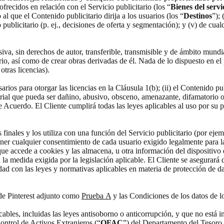
ofrecidos en relación con el Servicio publicitario (los “
Bienes del servi
 al que el Contenido publicitario dirija a los usuarios (los “
Destinos
”); 
io publicitario (p. ej., decisiones de oferta y segmentación); y (v) de cua
usiva, sin derechos de autor, transferible, transmisible y de ámbito mund
tario, así como de crear obras derivadas de él. Nada de lo dispuesto en el
otras licencias).
sarios para otorgar las licencias en la Cláusula 1(b); (ii) el Contenido pu
rial que pueda ser dañino, abusivo, obsceno, amenazante, difamatorio o 
te Acuerdo. El Cliente cumplirá todas las leyes aplicables al uso por su p
os finales y los utiliza con una función del Servicio publicitario (por e
ener cualquier consentimiento de cada usuario exigido legalmente para la 
t que accede a cookies y las almacena, u otra información del dispositivo
 la medida exigida por la legislación aplicable. El Cliente se asegurará
ad con las leyes y normativas aplicables en materia de protección de dat
 de Pinterest adjunto como
Prueba A
y las Condiciones de los datos de l
licables, incluidas las leyes antisoborno o anticorrupción, y que no est
ontrol de Activos Extranjeros (“
OFAC
”) del Departamento del Tesoro 