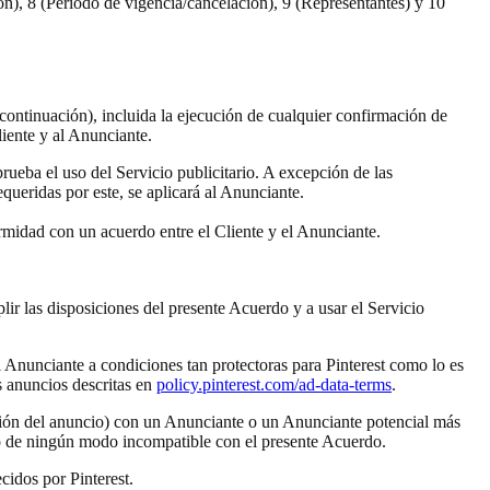
ión), 8 (Período de vigencia/cancelación), 9 (Representantes) y 10
continuación), incluida la ejecución de cualquier confirmación de
iente y al Anunciante.
rueba el uso del Servicio publicitario. A excepción de las
equeridas por este, se aplicará al Anunciante.
ormidad con un acuerdo entre el Cliente y el Anunciante.
ir las disposiciones del presente Acuerdo y a usar el Servicio
 Anunciante a condiciones tan protectoras para Pinterest como lo es
s anuncios descritas en
policy.pinterest.com/ad-data-terms
.
cación del anuncio) con un Anunciante o un Anunciante potencial más
ario de ningún modo incompatible con el presente Acuerdo.
cidos por Pinterest.