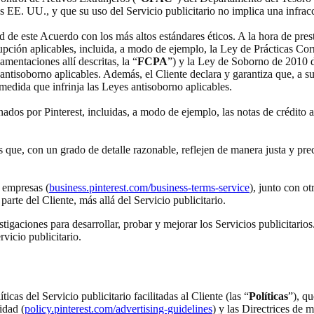
EE. UU., y que su uso del Servicio publicitario no implica una infracc
d de este Acuerdo con los más altos estándares éticos. A la hora de pres
upción aplicables, incluida, a modo de ejemplo, la Ley de Prácticas Co
amentaciones allí descritas, la “
FCPA
”) y la Ley de Soborno de 2010 d
ntisoborno aplicables. Además, el Cliente declara y garantiza que, a su
medida que infrinja las Leyes antisoborno aplicables.
onados por Pinterest, incluidas, a modo de ejemplo, las notas de crédit
s que, con un grado de detalle razonable, reflejen de manera justa y preci
a empresas (
business.pinterest.com/business-terms-service
), junto con ot
parte del Cliente, más allá del Servicio publicitario.
gaciones para desarrollar, probar y mejorar los Servicios publicitarios. E
vicio publicitario.
ticas del Servicio publicitario facilitadas al Cliente (las “
Políticas
”), q
idad (
policy.pinterest.com/advertising-guidelines
) y las Directrices de m