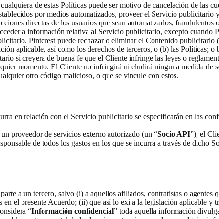
ualquiera de estas Políticas puede ser motivo de cancelación de las cue
 establecidos por medios automatizados, proveer el Servicio publicitario 
acciones directas de los usuarios que sean automatizados, fraudulentos o 
ceder a información relativa al Servicio publicitario, excepto cuando P
licitario. Pinterest puede rechazar o eliminar el Contenido publicitario
ción aplicable, así como los derechos de terceros, o (b) las Políticas; o 
itario si creyera de buena fe que el Cliente infringe las leyes o reglamen
alquier momento. El Cliente no infringirá ni eludirá ninguna medida de s
alquier otro código malicioso, o que se vincule con estos.
urra en relación con el Servicio publicitario se especificarán en las con
de un proveedor de servicios externo autorizado (un “
Socio API
”), el Cl
esponsable de todos los gastos en los que se incurra a través de dicho So
parte a un tercero, salvo (i) a aquellos afiliados, contratistas o agent
n el presente Acuerdo; (ii) que así lo exija la legislación aplicable y t
considera “
Información confidencial
” toda aquella información divulga