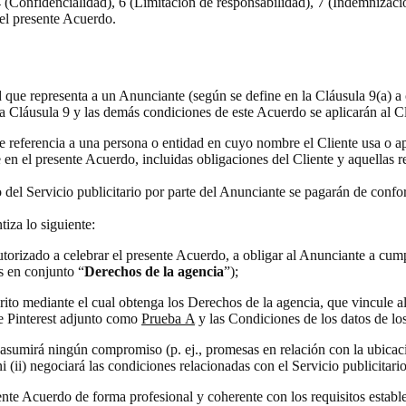
, 4 (Confidencialidad), 6 (Limitación de responsabilidad), 7 (Indemnizac
del presente Acuerdo.
d que representa a un Anunciante (según se define en la Cláusula 9(a) a 
a Cláusula 9 y las demás condiciones de este Acuerdo se aplicarán al Cl
e referencia a una persona o entidad en cuyo nombre el Cliente usa o ap
e en el presente Acuerdo, incluidas obligaciones del Cliente y aquellas r
so del Servicio publicitario por parte del Anunciante se pagarán de conf
ntiza lo siguiente:
torizado a celebrar el presente Acuerdo, a obligar al Anunciante a cumpl
s en conjunto “
Derechos de la agencia
”);
ito mediante el cual obtenga los Derechos de la agencia, que vincule al
e Pinterest adjunto como
Prueba A
y las Condiciones de los datos de lo
(i) asumirá ningún compromiso (p. ej., promesas en relación con la ubi
 ni (ii) negociará las condiciones relacionadas con el Servicio publicit
te Acuerdo de forma profesional y coherente con los requisitos estable