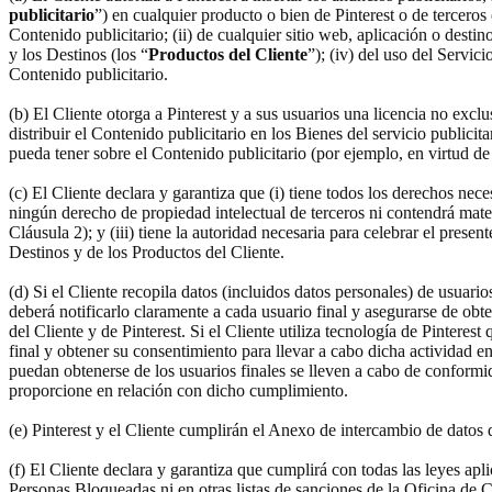
publicitario
”) en cualquier producto o bien de Pinterest o de terceros 
Contenido publicitario; (ii) de cualquier sitio web, aplicación o destino
y los Destinos (los “
Productos del Cliente
”); (iv) del uso del Servic
Contenido publicitario.
(b) El Cliente otorga a Pinterest y a sus usuarios una licencia no excl
distribuir el Contenido publicitario en los Bienes del servicio publici
pueda tener sobre el Contenido publicitario (por ejemplo, en virtud de 
(c) El Cliente declara y garantiza que (i) tiene todos los derechos nece
ningún derecho de propiedad intelectual de terceros ni contendrá mate
Cláusula 2); y (iii) tiene la autoridad necesaria para celebrar el presen
Destinos y de los Productos del Cliente.
(d) Si el Cliente recopila datos (incluidos datos personales) de usuari
deberá notificarlo claramente a cada usuario final y asegurarse de obt
del Cliente y de Pinterest. Si el Cliente utiliza tecnología de Pinteres
final y obtener su consentimiento para llevar a cabo dicha actividad en
puedan obtenerse de los usuarios finales se lleven a cabo de conformid
proporcione en relación con dicho cumplimiento.
(e) Pinterest y el Cliente cumplirán el Anexo de intercambio de datos
(f) El Cliente declara y garantiza que cumplirá con todas las leyes ap
Personas Bloqueadas ni en otras listas de sanciones de la Oficina de C