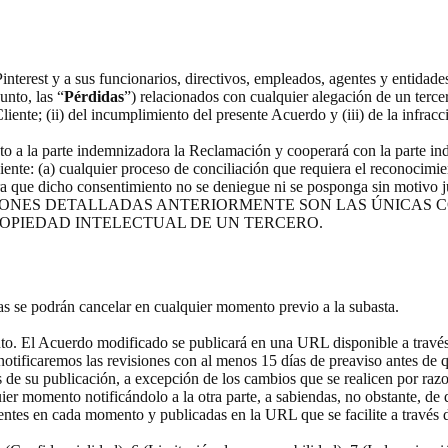
nterest y a sus funcionarios, directivos, empleados, agentes y entidades 
unto, las “
Pérdidas
”) relacionados con cualquier alegación de un terce
liente; (ii) del incumplimiento del presente Acuerdo y (iii) de la infracci
o a la parte indemnizadora la Reclamación y cooperará con la parte in
iente: (a) cualquier proceso de conciliación que requiera el reconocimi
ara que dicho consentimiento no se deniegue ni se posponga sin motivo j
INDEMNIZACIONES DETALLADAS ANTERIORMENTE SON LAS ÚNI
ROPIEDAD INTELECTUAL DE UN TERCERO.
s se podrán cancelar en cualquier momento previo a la subasta.
to. El Acuerdo modificado se publicará en una URL disponible a través 
 notificaremos las revisiones con al menos 15 días de preaviso antes de q
de su publicación, a excepción de los cambios que se realicen por razon
er momento notificándolo a la otra parte, a sabiendas, no obstante, de q
igentes en cada momento y publicadas en la URL que se facilite a través d