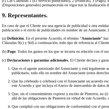
(c) Las Cláusulas 1 (El Servicio publicitario), 2 (Políticas), 3 (Pago)
(Disposiciones generales) permanecerán en vigor tras la finalización 
9. Representantes.
En caso de que el Cliente sea una agencia de publicidad u otra entida
publicación o el envío de publicidades en nombre de un Anunciante, l
(a)
Definición
. En el presente Acuerdo, el término “
Anunciante
” hac
Cláusulas 9(c) y 9(d) a continuación, todo tipo de referencia al Client
(b)
Pago
. Todos los gastos en los que se incurra en relación con el u
(c)
Declaraciones y garantías adicionales
. El Cliente declara y gara
Que es el agente autorizado del Anunciante y está legalmente au
publicitario, todo ello en nombre del Anunciante (estos derecho
Que ha celebrado o celebrará con el Anunciante un acuerdo escr
este Acuerdo y que incluya el Anexo de intercambio de datos d
Que, sin el consentimiento expreso y escrito de Pinterest, no 
allá de las obligaciones de Pinterest en virtud de este Acuerdo,
Que cumplirá con sus obligaciones de conformidad con el presen