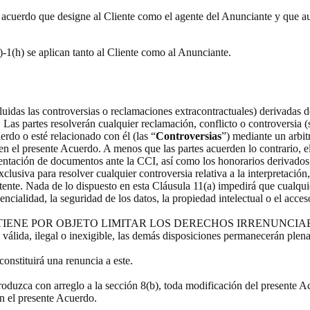
a acuerdo que designe al Cliente como el agente del Anunciante y que au
)-1(h) se aplican tanto al Cliente como al Anunciante.
luidas las controversias o reclamaciones extracontractuales) derivadas de
 Las partes resolverán cualquier reclamación, conflicto o controversia (
rdo o esté relacionado con él (las “
Controversias
”) mediante un arbit
 en el presente Acuerdo. A menos que las partes acuerden lo contrario, el
sentación de documentos ante la CCI, así como los honorarios derivados d
lusiva para resolver cualquier controversia relativa a la interpretación,
etente. Nada de lo dispuesto en esta Cláusula 11(a) impedirá que cualquie
cialidad, la seguridad de los datos, la propiedad intelectual o el acces
 TIENE POR OBJETO LIMITAR LOS DERECHOS IRRENUNCI
válida, ilegal o inexigible, las demás disposiciones permanecerán plen
onstituirá una renuncia a este.
troduzca con arreglo a la sección 8(b), toda modificación del presente 
n el presente Acuerdo.