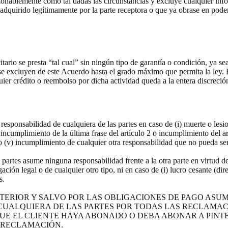
zonablemente como tal dadas las circunstancias y excluye cualquier inf
adquirido legítimamente por la parte receptora o que ya obrase en poder d
itario se presta “tal cual” sin ningún tipo de garantía o condición, ya se
se excluyen de este Acuerdo hasta el grado máximo que permita la ley. 
uier crédito o reembolso por dicha actividad queda a la entera discreción
a responsabilidad de cualquiera de las partes en caso de (i) muerte o le
i) incumplimiento de la última frase del artículo 2 o incumplimiento del 
o (v) incumplimiento de cualquier otra responsabilidad que no pueda ser
s partes asume ninguna responsabilidad frente a la otra parte en virtud de
ación legal o de cualquier otro tipo, ni en caso de (i) lucro cesante (dire
es.
ANTERIOR Y SALVO POR LAS OBLIGACIONES DE PAGO ASUM
CUALQUIERA DE LAS PARTES POR TODAS LAS RECLAMA
 EL CLIENTE HAYA ABONADO O DEBA ABONAR A PINTER
 RECLAMACIÓN.