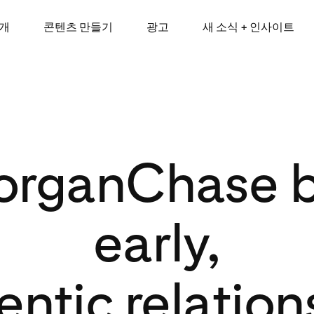
소개
콘텐츠 만들기
광고
새 소식 + 인사이트
rganChase b
early,
entic relation