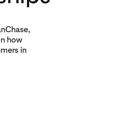
anChase,
ain how
omers in