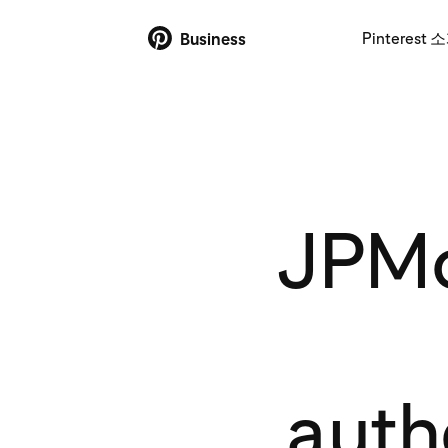
Pinterest 
Business
JPMo
auth