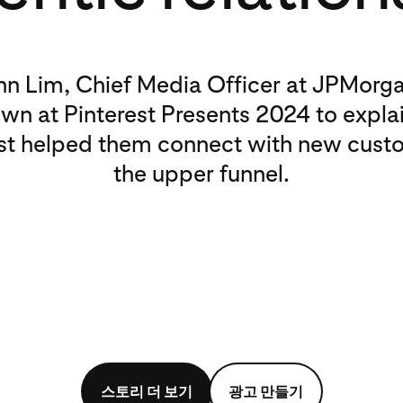
nn Lim, Chief Media Officer at JPMorg
wn at Pinterest Presents 2024 to expl
st helped them connect with new cust
the upper funnel.
스토리 더 보기
광고 만들기