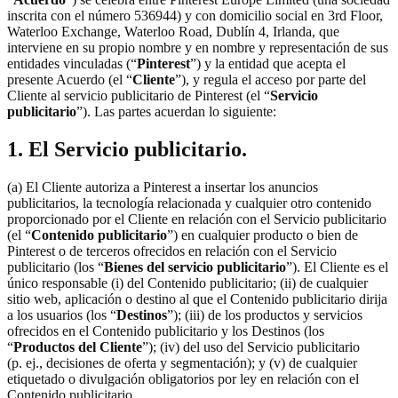
inscrita con el número 536944) y con domicilio social en 3rd Floor,
Waterloo Exchange, Waterloo Road, Dublín 4, Irlanda, que
interviene en su propio nombre y en nombre y representación de sus
entidades vinculadas (“
Pinterest
”) y la entidad que acepta el
presente Acuerdo (el “
Cliente
”), y regula el acceso por parte del
Cliente al servicio publicitario de Pinterest (el “
Servicio
publicitario
”). Las partes acuerdan lo siguiente:
1. El Servicio publicitario.
(a) El Cliente autoriza a Pinterest a insertar los anuncios
publicitarios, la tecnología relacionada y cualquier otro contenido
proporcionado por el Cliente en relación con el Servicio publicitario
(el “
Contenido publicitario
”) en cualquier producto o bien de
Pinterest o de terceros ofrecidos en relación con el Servicio
publicitario (los “
Bienes del servicio publicitario
”). El Cliente es el
único responsable (i) del Contenido publicitario; (ii) de cualquier
sitio web, aplicación o destino al que el Contenido publicitario dirija
a los usuarios (los “
Destinos
”); (iii) de los productos y servicios
ofrecidos en el Contenido publicitario y los Destinos (los
“
Productos del Cliente
”); (iv) del uso del Servicio publicitario
(p. ej., decisiones de oferta y segmentación); y (v) de cualquier
etiquetado o divulgación obligatorios por ley en relación con el
Contenido publicitario.