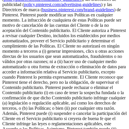
publicidad (
policy.pinterest.com/advertising-guidelines
) y las
Directrices de marca (
business.pinterest.com/brand-guidelines
) de
Pinterest. Pinterest puede modificar sus Políticas en cualquier
momento. La infracción de cualquiera de estas Políticas puede ser
motivo de cancelación de las cuentas del Cliente o de la no
aceptación del Contenido publicitario. El Cliente autoriza a Pinterest
a revisar cualquier Destino, incluidos los establecidos por medios
automatizados, proveer el Servicio publicitario y determinar el
cumplimiento de las Políticas. El Cliente no autorizará en ningún
momento a terceros a (i) generar impresiones, clics u otras acciones
directas de los usuarios que sean automatizados, fraudulentos o no
válidos por otras razones; ni a (ii) hacer uso de cualquier medio
automatizado u otra forma de extracción o eliminación de datos para
acceder a información relativa al Servicio publicitario, excepto
cuando Pinterest lo permita expresamente. El Cliente reconoce que
Pinterest tiene el derecho, pero no la obligación, de supervisar el
Contenido publicitario. Pinterest puede rechazar o eliminar el
Contenido publicitario (i) en caso de tener la sospecha fundada o la
confirmación de que dicho Contenido publicitario infringe cualquier
(a) legislación o regulación aplicable, así como los derechos de
terceros, o (b) las Políticas; o bien (ii) por cualquier otra razón.
Además, Pinterest puede (i) suspender o cancelar la participación del
Cliente en el Servicio publicitario si creyera de buena fe que el
Cliente infringe las leyes o reglamentaciones aplicables, este
Acuerdo o las Políticas. Asimismo, Pinterest también puede (ii)