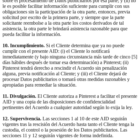
sobre el procesamiento de Datos publicitarios por esa parte; y (ii) no
le es posible facilitar información suficiente para cumplir con sus
obligaciones sin la participación de la otra parte, entonces, previa
solicitud por escrito de la primera parte, y siempre que la parte
solicitante reembolse a la otra parte los costos derivados de tal
asistencia, la otra parte le brindará asistencia razonable para que
pueda facilitar la información.
10. Incumplimiento.
Si el Cliente determina que ya no puede
cumplir con el presente AID: (i) el Cliente lo notificará
inmediatamente (y bajo ninguna circunstancia más tarde de cinco [5]
días hábiles después de tomar esa determinación) a Pinterest; (ii)
Pinterest tendrá derecho a rescindir el Acuerdo sin penalización
alguna, previa notificación al Cliente; y (iii) el Cliente dejará de
procesar Datos publicitarios o tomará otras medidas razonables y
apropiadas para remediar la situación.
11. Divulgación.
El Cliente autoriza a Pinterest a facilitar el presente
AID y una copia de las disposiciones de confidencialidad
pertinentes del Acuerdo a cualquier autoridad según lo exija la ley.
12. Supervivencia.
Las secciones 1 al 10 de este AID seguirán
vigentes tras la rescisión del Acuerdo hasta tanto el Cliente tenga la
custodia, el control o la posesión de los Datos publicitarios. Las
secciones 11 y 12 seguirán vigentes de forma indefinida.