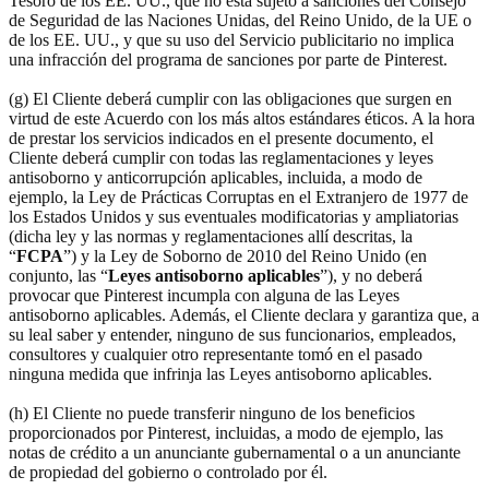
Tesoro de los EE. UU., que no está sujeto a sanciones del Consejo
de Seguridad de las Naciones Unidas, del Reino Unido, de la UE o
de los EE. UU., y que su uso del Servicio publicitario no implica
una infracción del programa de sanciones por parte de Pinterest.
(g) El Cliente deberá cumplir con las obligaciones que surgen en
virtud de este Acuerdo con los más altos estándares éticos. A la hora
de prestar los servicios indicados en el presente documento, el
Cliente deberá cumplir con todas las reglamentaciones y leyes
antisoborno y anticorrupción aplicables, incluida, a modo de
ejemplo, la Ley de Prácticas Corruptas en el Extranjero de 1977 de
los Estados Unidos y sus eventuales modificatorias y ampliatorias
(dicha ley y las normas y reglamentaciones allí descritas, la
“
FCPA
”) y la Ley de Soborno de 2010 del Reino Unido (en
conjunto, las “
Leyes antisoborno aplicables
”), y no deberá
provocar que Pinterest incumpla con alguna de las Leyes
antisoborno aplicables. Además, el Cliente declara y garantiza que, a
su leal saber y entender, ninguno de sus funcionarios, empleados,
consultores y cualquier otro representante tomó en el pasado
ninguna medida que infrinja las Leyes antisoborno aplicables.
(h) El Cliente no puede transferir ninguno de los beneficios
proporcionados por Pinterest, incluidas, a modo de ejemplo, las
notas de crédito a un anunciante gubernamental o a un anunciante
de propiedad del gobierno o controlado por él.