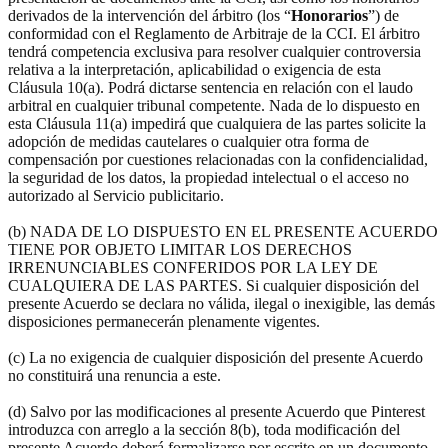
derivados de la intervención del árbitro (los “
Honorarios
”) de
conformidad con el Reglamento de Arbitraje de la CCI. El árbitro
tendrá competencia exclusiva para resolver cualquier controversia
relativa a la interpretación, aplicabilidad o exigencia de esta
Cláusula 10(a). Podrá dictarse sentencia en relación con el laudo
arbitral en cualquier tribunal competente. Nada de lo dispuesto en
esta Cláusula 11(a) impedirá que cualquiera de las partes solicite la
adopción de medidas cautelares o cualquier otra forma de
compensación por cuestiones relacionadas con la confidencialidad,
la seguridad de los datos, la propiedad intelectual o el acceso no
autorizado al Servicio publicitario.
(b) NADA DE LO DISPUESTO EN EL PRESENTE ACUERDO
TIENE POR OBJETO LIMITAR LOS DERECHOS
IRRENUNCIABLES CONFERIDOS POR LA LEY DE
CUALQUIERA DE LAS PARTES. Si cualquier disposición del
presente Acuerdo se declara no válida, ilegal o inexigible, las demás
disposiciones permanecerán plenamente vigentes.
(c) La no exigencia de cualquier disposición del presente Acuerdo
no constituirá una renuncia a este.
(d) Salvo por las modificaciones al presente Acuerdo que Pinterest
introduzca con arreglo a la sección 8(b), toda modificación del
presente Acuerdo deberá formalizarse por escrito en un documento