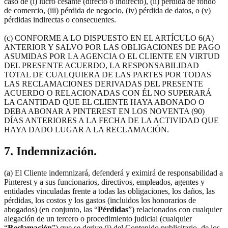
caso de (i) lucro cesante (directo o indirecto), (ii) pérdida de fondo
de comercio, (iii) pérdida de negocio, (iv) pérdida de datos, o (v)
pérdidas indirectas o consecuentes.
(c) CONFORME A LO DISPUESTO EN EL ARTÍCULO 6(A)
ANTERIOR Y SALVO POR LAS OBLIGACIONES DE PAGO
ASUMIDAS POR LA AGENCIA O EL CLIENTE EN VIRTUD
DEL PRESENTE ACUERDO, LA RESPONSABILIDAD
TOTAL DE CUALQUIERA DE LAS PARTES POR TODAS
LAS RECLAMACIONES DERIVADAS DEL PRESENTE
ACUERDO O RELACIONADAS CON ÉL NO SUPERARÁ
LA CANTIDAD QUE EL CLIENTE HAYA ABONADO O
DEBA ABONAR A PINTEREST EN LOS NOVENTA (90)
DÍAS ANTERIORES A LA FECHA DE LA ACTIVIDAD QUE
HAYA DADO LUGAR A LA RECLAMACIÓN.
7. Indemnización.
(a) El Cliente indemnizará, defenderá y eximirá de responsabilidad a
Pinterest y a sus funcionarios, directivos, empleados, agentes y
entidades vinculadas frente a todas las obligaciones, los daños, las
pérdidas, los costos y los gastos (incluidos los honorarios de
abogados) (en conjunto, las “
Pérdidas
”) relacionados con cualquier
alegación de un tercero o procedimiento judicial (cualquier
“
Reclamación
”) que se derive (i) del Contenido publicitario, de los