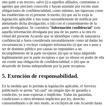
otra parte a un tercero, salvo (i) a aquellos afiliados, contratistas o
agentes que precisen conocerla y hayan asumido por escrito unas
obligaciones de confidencialidad, como mínimo, tan rigurosas como
las establecidas en el presente Acuerdo; (ii) que así lo exija la
legislación aplicable y tras tratar razonablemente de notificar por
adelantado dicha divulgación; o (iii) con el consentimiento de la
parte divulgadora. Se considera “
Información confidencial
” toda
aquella información divulgada por una de las partes a la otra en
virtud del presente Acuerdo que se identifique como de naturaleza
confidencial o fuera considerada razonablemente como tal dadas las
circunstancias y excluye cualquier información (i) que sea o pase a
ser de dominio público por causas no imputables a un
incumplimiento de la parte receptora; (ii) que se haya adquirido
legítimamente por la parte receptora o que ya obrase en poder de ella
sin existir una obligación de confidencialidad; o (iii) que se
desarrolle de forma independiente por la parte receptora.
5. Exención de responsabilidad.
En la medida que lo permita la legislación aplicable, el Servicio
publicitario se presta “tal cual” sin ningún tipo de garantía o
condición, ya sean expresas o implícitas. Todas las garantías,
condiciones u otros términos implícitos por ley, derecho
consuetudinario o de otro modo, se excluyen de este Acuerdo hasta