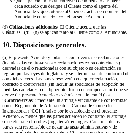
Que, a petición nuestra, entregará de inmediato a Pinterest
cada acuerdo que designe al Cliente como el agente del
Anunciante y que autorice al Cliente a actuar en nombre del
Anunciante en relación con el presente Acuerdo.
(d)
Obligaciones adicionales
. El Cliente acepta que las
Cláusulas 1(d)-1(h) se aplican tanto al Cliente como al Anunciante.
10. Disposiciones generales.
(a) El presente Acuerdo y todas las controversias o reclamaciones
(incluidas las controversias o reclamaciones extracontractuales)
derivadas de él o relacionadas con su objeto o su celebración se
regirán por las leyes de Inglaterra y se interpretarán de conformidad
con dichas leyes. Las partes resolverán cualquier reclamación,
conflicto o controversia (sin incluir las solicitudes de adopción de
medidas cautelares o cualquier otra forma de compensación) que se
derive del presente Acuerdo o esté relacionado con él (las
“
Controversias
”) mediante un arbitraje vinculante de conformidad
con el Reglamento de Arbitraje de la Cámara de Comercio
Internacional (“
CCI
”), salvo por lo establecido en el presente
Acuerdo. A menos que las partes acuerden lo contrario, el arbitraje
se celebrará en Londres (Inglaterra), en inglés. Cada una de las
partes será responsable de pagar las tasas administrativas y de
presentación de documentos ante la CCI, así como los honorarios