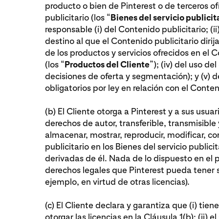
producto o bien de Pinterest o de terceros ofr
publicitario (los “
Bienes del servicio publicit
responsable (i) del Contenido publicitario; (ii
destino al que el Contenido publicitario dirija 
de los productos y servicios ofrecidos en el C
(los “
Productos del Cliente
”); (iv) del uso del
decisiones de oferta y segmentación); y (v) 
obligatorios por ley en relación con el Conten
(b) El Cliente otorga a Pinterest y a sus usuar
derechos de autor, transferible, transmisible
almacenar, mostrar, reproducir, modificar, co
publicitario en los Bienes del servicio publici
derivadas de él. Nada de lo dispuesto en el 
derechos legales que Pinterest pueda tener s
ejemplo, en virtud de otras licencias).
(c) El Cliente declara y garantiza que (i) tie
otorgar las licencias en la Cláusula 1(b); (ii) 