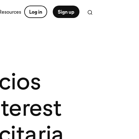
Resources
Log in
Sign up
cios
nterest
citaria