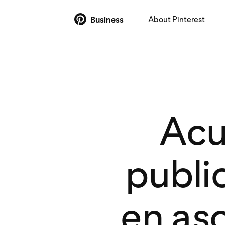
About Pinterest
Business
Acu
public
en aso