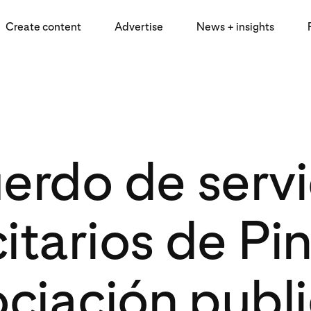
Create content
Advertise
News + insights
erdo de servi
itarios de Pi
ciación publi