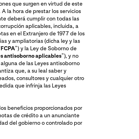
iones que surgen en virtud de este
A la hora de prestar los servicios
nte deberá cumplir con todas las
rrupción aplicables, incluida, a
as en el Extranjero de 1977 de los
s y ampliatorias (dicha ley y las
“
FCPA
”) y la Ley de Soborno de
s antisoborno aplicables
”), y no
alguna de las Leyes antisoborno
ntiza que, a su leal saber y
ados, consultores y cualquier otro
ida que infrinja las Leyes
 los beneficios proporcionados por
 notas de crédito a un anunciante
ad del gobierno o controlado por