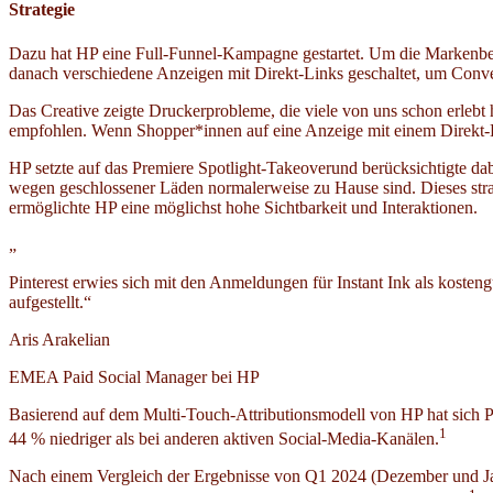
Strategie
Dazu hat HP eine Full-Funnel-Kampagne gestartet. Um die Markenbeka
danach verschiedene Anzeigen mit Direkt-Links geschaltet, um Conve
Das Creative zeigte Druckerprobleme, die viele von uns schon erlebt 
empfohlen. Wenn Shopper*innen auf eine Anzeige mit einem Direkt-Lin
HP setzte auf das Premiere Spotlight-Takeoverund berücksichtigte d
wegen geschlossener Läden normalerweise zu Hause sind. Dieses stra
ermöglichte HP eine möglichst hohe Sichtbarkeit und Interaktionen.
„
Pinterest erwies sich mit den Anmeldungen für Instant Ink als koste
aufgestellt.“
Aris Arakelian
EMEA Paid Social Manager bei HP
Basierend auf dem Multi-Touch-Attributionsmodell von HP hat sich P
1
44 % niedriger als bei anderen aktiven Social-Media-Kanälen.
Nach einem Vergleich der Ergebnisse von Q1 2024 (Dezember und Ja