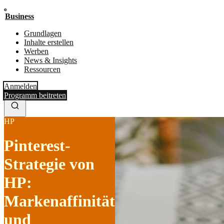
Business
Grundlagen
Inhalte erstellen
Werben
News & Insights
Ressourcen
Anmelden
Programm beitreten
HP
Pinterest-
Strategie von
HP:
Markenaffinität
und