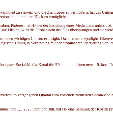
nntheit zu steigern und die Zielgruppe zu vergrößern, hat das Unter
rsions mit nur einem Klick zu ermöglichen.
haben. Pinterest hat HP bei der Erstellung eines Mediaplans unterstütz
k klicken, wird die Großansicht des Pins übersprungen und sie werden
abei einen wichtigen Consumer Insight. Das Premiere Spotlight-Takeov
tegische Timing in Verbindung mit der prominenten Platzierung von Pr
ngünstigster Social-Media-Kanal für HP – und hat einen neuen Rekord f
interest im vergangenen Quartal zum kosteneffizientesten Social-Medi
nuar) und Q3 2023 (Juni und Juli) hat HP eine Senkung der Kosten 