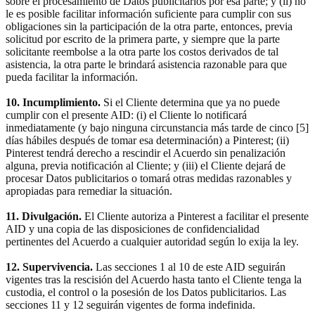
sobre el procesamiento de Datos publicitarios por esa parte; y (ii) no
le es posible facilitar información suficiente para cumplir con sus
obligaciones sin la participación de la otra parte, entonces, previa
solicitud por escrito de la primera parte, y siempre que la parte
solicitante reembolse a la otra parte los costos derivados de tal
asistencia, la otra parte le brindará asistencia razonable para que
pueda facilitar la información.
10. Incumplimiento.
Si el Cliente determina que ya no puede
cumplir con el presente AID: (i) el Cliente lo notificará
inmediatamente (y bajo ninguna circunstancia más tarde de cinco [5]
días hábiles después de tomar esa determinación) a Pinterest; (ii)
Pinterest tendrá derecho a rescindir el Acuerdo sin penalización
alguna, previa notificación al Cliente; y (iii) el Cliente dejará de
procesar Datos publicitarios o tomará otras medidas razonables y
apropiadas para remediar la situación.
11. Divulgación.
El Cliente autoriza a Pinterest a facilitar el presente
AID y una copia de las disposiciones de confidencialidad
pertinentes del Acuerdo a cualquier autoridad según lo exija la ley.
12. Supervivencia.
Las secciones 1 al 10 de este AID seguirán
vigentes tras la rescisión del Acuerdo hasta tanto el Cliente tenga la
custodia, el control o la posesión de los Datos publicitarios. Las
secciones 11 y 12 seguirán vigentes de forma indefinida.