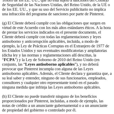
Tesoro de los EE. UU., que no está sujeto a sanciones del Consejo
de Seguridad de las Naciones Unidas, del Reino Unido, de la UE o
de los EE. UU., y que su uso del Servicio publicitario no implica
una infracción del programa de sanciones por parte de Pinterest.
(g) El Cliente deberá cumplir con las obligaciones que surgen en
virtud de este Acuerdo con los más altos estándares éticos. A la hora
de prestar los servicios indicados en el presente documento, el
Cliente deberá cumplir con todas las reglamentaciones y leyes
antisoborno y anticorrupción aplicables, incluida, a modo de
ejemplo, la Ley de Prácticas Corruptas en el Extranjero de 1977 de
los Estados Unidos y sus eventuales modificatorias y ampliatorias
(dicha ley y las normas y reglamentaciones allí descritas, la
“
FCPA
”) y la Ley de Soborno de 2010 del Reino Unido (en
conjunto, las “
Leyes antisoborno aplicables
”), y no deberá
provocar que Pinterest incumpla con alguna de las Leyes
antisoborno aplicables. Además, el Cliente declara y garantiza que, a
su leal saber y entender, ninguno de sus funcionarios, empleados,
consultores y cualquier otro representante tomó en el pasado
ninguna medida que infrinja las Leyes antisoborno aplicables.
(h) El Cliente no puede transferir ninguno de los beneficios
proporcionados por Pinterest, incluidas, a modo de ejemplo, las
notas de crédito a un anunciante gubernamental o a un anunciante
de propiedad del gobierno o controlado por él.