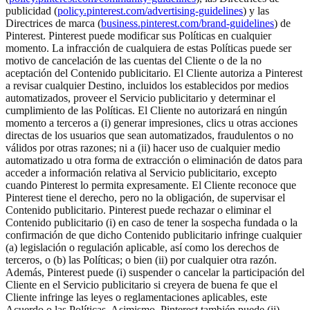
publicidad (
policy.pinterest.com/advertising-guidelines
) y las
Directrices de marca (
business.pinterest.com/brand-guidelines
) de
Pinterest. Pinterest puede modificar sus Políticas en cualquier
momento. La infracción de cualquiera de estas Políticas puede ser
motivo de cancelación de las cuentas del Cliente o de la no
aceptación del Contenido publicitario. El Cliente autoriza a Pinterest
a revisar cualquier Destino, incluidos los establecidos por medios
automatizados, proveer el Servicio publicitario y determinar el
cumplimiento de las Políticas. El Cliente no autorizará en ningún
momento a terceros a (i) generar impresiones, clics u otras acciones
directas de los usuarios que sean automatizados, fraudulentos o no
válidos por otras razones; ni a (ii) hacer uso de cualquier medio
automatizado u otra forma de extracción o eliminación de datos para
acceder a información relativa al Servicio publicitario, excepto
cuando Pinterest lo permita expresamente. El Cliente reconoce que
Pinterest tiene el derecho, pero no la obligación, de supervisar el
Contenido publicitario. Pinterest puede rechazar o eliminar el
Contenido publicitario (i) en caso de tener la sospecha fundada o la
confirmación de que dicho Contenido publicitario infringe cualquier
(a) legislación o regulación aplicable, así como los derechos de
terceros, o (b) las Políticas; o bien (ii) por cualquier otra razón.
Además, Pinterest puede (i) suspender o cancelar la participación del
Cliente en el Servicio publicitario si creyera de buena fe que el
Cliente infringe las leyes o reglamentaciones aplicables, este
Acuerdo o las Políticas. Asimismo, Pinterest también puede (ii)