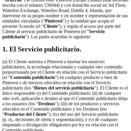
inscrita con el número 536944) y con domicilio social en 3rd Floor,
Waterloo Exchange, Waterloo Road, Dublín 4, Irlanda, que
interviene en su propio nombre y en nombre y representación de sus
entidades vinculadas (“
Pinterest
”) y la entidad que acepta el
presente Acuerdo (el “
Cliente
”), y regula el acceso por parte del
Cliente al servicio publicitario de Pinterest (el “
Servicio
publicitario
”). Las partes acuerdan lo siguiente:
1. El Servicio publicitario.
(a) El Cliente autoriza a Pinterest a insertar los anuncios
publicitarios, la tecnología relacionada y cualquier otro contenido
proporcionado por el Cliente en relación con el Servicio publicitario
(el “
Contenido publicitario
”) en cualquier producto o bien de
Pinterest o de terceros ofrecidos en relación con el Servicio
publicitario (los “
Bienes del servicio publicitario
”). El Cliente es el
único responsable (i) del Contenido publicitario; (ii) de cualquier
sitio web, aplicación o destino al que el Contenido publicitario dirija
a los usuarios (los “
Destinos
”); (iii) de los productos y servicios
ofrecidos en el Contenido publicitario y los Destinos (los
“
Productos del Cliente
”); (iv) del uso del Servicio publicitario
(p. ej., decisiones de oferta y segmentación); y (v) de cualquier
etiquetado o divulgación obligatorios por ley en relación con el
Contenido publicitario.