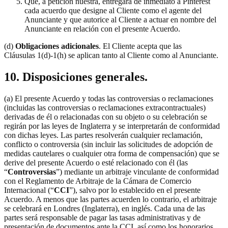
Que, a petición nuestra, entregará de inmediato a Pinterest
cada acuerdo que designe al Cliente como el agente del
Anunciante y que autorice al Cliente a actuar en nombre del
Anunciante en relación con el presente Acuerdo.
(d)
Obligaciones adicionales
. El Cliente acepta que las
Cláusulas 1(d)-1(h) se aplican tanto al Cliente como al Anunciante.
10. Disposiciones generales.
(a) El presente Acuerdo y todas las controversias o reclamaciones
(incluidas las controversias o reclamaciones extracontractuales)
derivadas de él o relacionadas con su objeto o su celebración se
regirán por las leyes de Inglaterra y se interpretarán de conformidad
con dichas leyes. Las partes resolverán cualquier reclamación,
conflicto o controversia (sin incluir las solicitudes de adopción de
medidas cautelares o cualquier otra forma de compensación) que se
derive del presente Acuerdo o esté relacionado con él (las
“
Controversias
”) mediante un arbitraje vinculante de conformidad
con el Reglamento de Arbitraje de la Cámara de Comercio
Internacional (“
CCI
”), salvo por lo establecido en el presente
Acuerdo. A menos que las partes acuerden lo contrario, el arbitraje
se celebrará en Londres (Inglaterra), en inglés. Cada una de las
partes será responsable de pagar las tasas administrativas y de
presentación de documentos ante la CCI, así como los honorarios