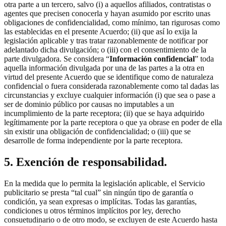
otra parte a un tercero, salvo (i) a aquellos afiliados, contratistas o
agentes que precisen conocerla y hayan asumido por escrito unas
obligaciones de confidencialidad, como mínimo, tan rigurosas como
las establecidas en el presente Acuerdo; (ii) que así lo exija la
legislación aplicable y tras tratar razonablemente de notificar por
adelantado dicha divulgación; o (iii) con el consentimiento de la
parte divulgadora. Se considera “
Información confidencial
” toda
aquella información divulgada por una de las partes a la otra en
virtud del presente Acuerdo que se identifique como de naturaleza
confidencial o fuera considerada razonablemente como tal dadas las
circunstancias y excluye cualquier información (i) que sea o pase a
ser de dominio público por causas no imputables a un
incumplimiento de la parte receptora; (ii) que se haya adquirido
legítimamente por la parte receptora o que ya obrase en poder de ella
sin existir una obligación de confidencialidad; o (iii) que se
desarrolle de forma independiente por la parte receptora.
5. Exención de responsabilidad.
En la medida que lo permita la legislación aplicable, el Servicio
publicitario se presta “tal cual” sin ningún tipo de garantía o
condición, ya sean expresas o implícitas. Todas las garantías,
condiciones u otros términos implícitos por ley, derecho
consuetudinario o de otro modo, se excluyen de este Acuerdo hasta