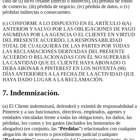
caso de (i) lucro cesante (directo o indirecto), (ii) pérdida de fondo
de comercio, (iii) pérdida de negocio, (iv) pérdida de datos, o (v)
pérdidas indirectas o consecuentes.
(c) CONFORME A LO DISPUESTO EN EL ARTÍCULO 6(A)
ANTERIOR Y SALVO POR LAS OBLIGACIONES DE PAGO
ASUMIDAS POR LA AGENCIA O EL CLIENTE EN VIRTUD
DEL PRESENTE ACUERDO, LA RESPONSABILIDAD
TOTAL DE CUALQUIERA DE LAS PARTES POR TODAS
LAS RECLAMACIONES DERIVADAS DEL PRESENTE
ACUERDO O RELACIONADAS CON ÉL NO SUPERARÁ
LA CANTIDAD QUE EL CLIENTE HAYA ABONADO O
DEBA ABONAR A PINTEREST EN LOS NOVENTA (90)
DÍAS ANTERIORES A LA FECHA DE LA ACTIVIDAD QUE
HAYA DADO LUGAR A LA RECLAMACIÓN.
7. Indemnización.
(a) El Cliente indemnizará, defenderá y eximirá de responsabilidad a
Pinterest y a sus funcionarios, directivos, empleados, agentes y
entidades vinculadas frente a todas las obligaciones, los daños, las
pérdidas, los costos y los gastos (incluidos los honorarios de
abogados) (en conjunto, las “
Pérdidas
”) relacionados con cualquier
alegación de un tercero o procedimiento judicial (cualquier
“
Reclamación
”) que se derive (i) del Contenido publicitario, de los