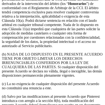
derivados de la intervención del árbitro (los “
Honorarios
”) de
conformidad con el Reglamento de Arbitraje de la CCI. El árbitro
tendrá competencia exclusiva para resolver cualquier controversia
relativa a la interpretación, aplicabilidad o exigencia de esta
Cláusula 10(a). Podrá dictarse sentencia en relación con el laudo
arbitral en cualquier tribunal competente. Nada de lo dispuesto en
esta Cláusula 11(a) impedirá que cualquiera de las partes solicite la
adopción de medidas cautelares o cualquier otra forma de
compensación por cuestiones relacionadas con la confidencialidad,
la seguridad de los datos, la propiedad intelectual o el acceso no
autorizado al Servicio publicitario.
(b) NADA DE LO DISPUESTO EN EL PRESENTE ACUERDO
TIENE POR OBJETO LIMITAR LOS DERECHOS
IRRENUNCIABLES CONFERIDOS POR LA LEY DE
CUALQUIERA DE LAS PARTES. Si cualquier disposición del
presente Acuerdo se declara no válida, ilegal o inexigible, las demás
disposiciones permanecerán plenamente vigentes.
(c) La no exigencia de cualquier disposición del presente Acuerdo
no constituirá una renuncia a este.
(d) Salvo por las modificaciones al presente Acuerdo que Pinterest
introduzca con arreglo a la sección 8(b), toda modificación del
presente Acuerdo deberá formalizarse por escrito en un documento