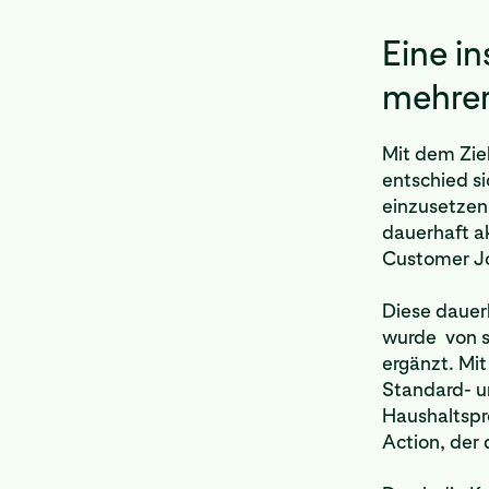
Eine i
mehrer
Mit dem Zie
entschied s
einzusetzen
dauerhaft a
Customer Jo
Diese dauer
wurde von s
ergänzt. Mit
Standard- u
Haushaltspro
Action, der