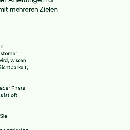
it mehreren Zielen
en
ustomer
wird, wissen
Sichtbarkeit,
jeder Phase
 ist oft
 Sie
zu entlasten