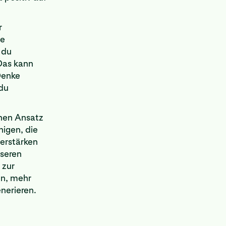
r
ne
 du
Das kann
Denke
du
nen Ansatz
nigen, die
verstärken
sseren
 zur
en, mehr
nerieren.