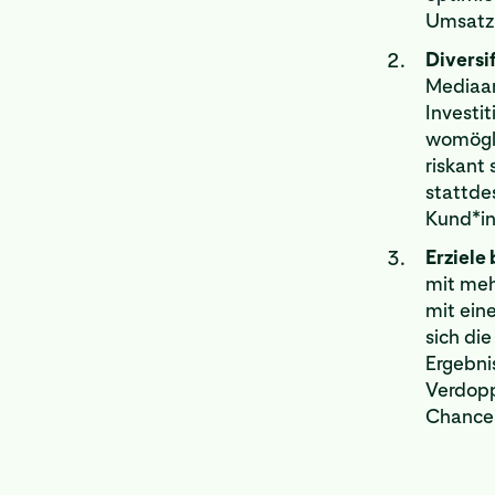
Umsatz 
Diversi
Mediaan
Investi
womögli
riskant
stattde
Kund*in
Erziele
mit mehr
mit ein
sich di
Ergebni
Verdopp
Chancen