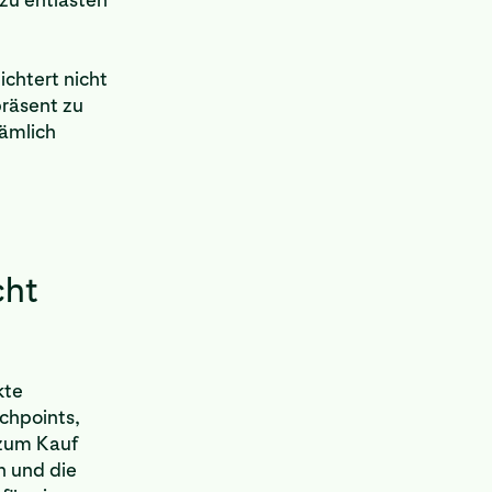
ichtert nicht
präsent zu
nämlich
cht
kte
uchpoints,
 zum Kauf
n und die