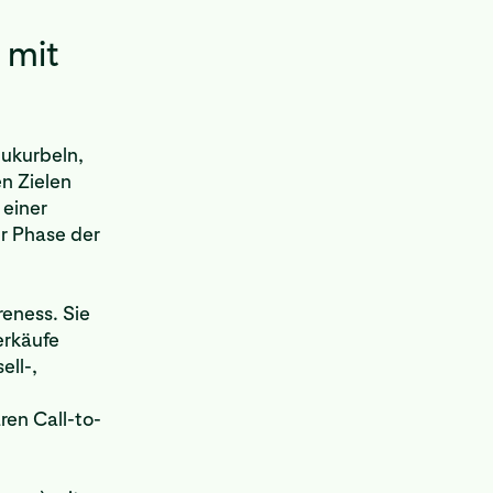
 mit
ukurbeln,
n Zielen
einer
r Phase der
eness. Sie
erkäufe
ell-,
ren Call-to-