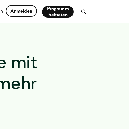
Programm
en
Anmelden
beitreten
e mit
 mehr