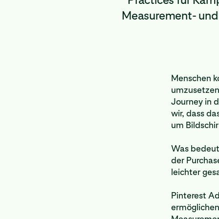
Measurement- und 
Menschen ko
umzusetzen.
Journey in d
wir, dass da
um Bildschi
Was bedeute
der Purchase
leichter ges
Pinterest Ad
ermöglichen
Measurement