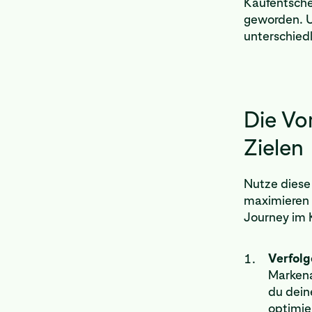
Kaufentschei
geworden. U
unterschied
Die Vor
Zielen
Nutze diese
maximieren
Journey im 
Verfolg
Markena
du dein
optimier