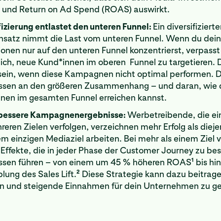
und Return on Ad Spend (ROAS) auswirkt.
fizierung entlastet den unteren Funnel:
Ein diversifizierte
satz nimmt die Last vom unteren Funnel. Wenn du dei
tionen nur auf den unteren Funnel konzentrierst, verpasst
ch, neue Kund*innen im oberen Funnel zu targetieren. 
 sein, wenn diese Kampagnen nicht optimal performen. 
ssen an den größeren Zusammenhang – und daran, wie 
nen im gesamten Funnel erreichen kannst.
 bessere Kampagnenergebnisse:
Werbetreibende, die ei
eren Zielen verfolgen, verzeichnen mehr Erfolg als dieje
em einzigen Mediaziel arbeiten. Bei mehr als einem Ziel 
e Effekte, die in jeder Phase der Customer Journey zu be
1
ssen führen – von einem um 45 % höheren ROAS
bis hin
2
lung des Sales Lift.
Diese Strategie kann dazu beitrag
 und steigende Einnahmen für dein Unternehmen zu ge