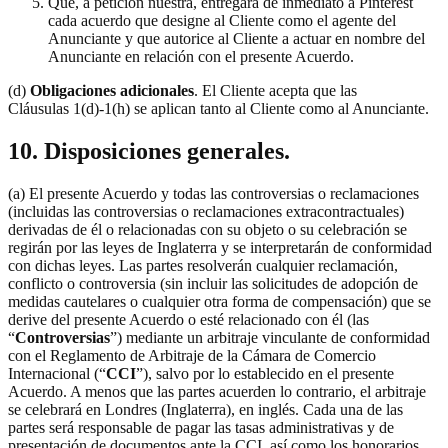
Que, a petición nuestra, entregará de inmediato a Pinterest
cada acuerdo que designe al Cliente como el agente del
Anunciante y que autorice al Cliente a actuar en nombre del
Anunciante en relación con el presente Acuerdo.
(d)
Obligaciones adicionales
. El Cliente acepta que las
Cláusulas 1(d)-1(h) se aplican tanto al Cliente como al Anunciante.
10. Disposiciones generales.
(a) El presente Acuerdo y todas las controversias o reclamaciones
(incluidas las controversias o reclamaciones extracontractuales)
derivadas de él o relacionadas con su objeto o su celebración se
regirán por las leyes de Inglaterra y se interpretarán de conformidad
con dichas leyes. Las partes resolverán cualquier reclamación,
conflicto o controversia (sin incluir las solicitudes de adopción de
medidas cautelares o cualquier otra forma de compensación) que se
derive del presente Acuerdo o esté relacionado con él (las
“
Controversias
”) mediante un arbitraje vinculante de conformidad
con el Reglamento de Arbitraje de la Cámara de Comercio
Internacional (“
CCI
”), salvo por lo establecido en el presente
Acuerdo. A menos que las partes acuerden lo contrario, el arbitraje
se celebrará en Londres (Inglaterra), en inglés. Cada una de las
partes será responsable de pagar las tasas administrativas y de
presentación de documentos ante la CCI, así como los honorarios