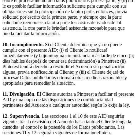
sobre el procesamiento de Datos publicitarios por esa parte; y (ii) no
le es posible facilitar información suficiente para cumplir con sus
obligaciones sin la participación de la otra parte, entonces, previa
solicitud por escrito de la primera parte, y siempre que la parte
solicitante reembolse a la otra parte los costos derivados de tal
asistencia, la otra parte le brindará asistencia razonable para que
pueda facilitar la información.
10. Incumplimiento.
Si el Cliente determina que ya no puede
cumplir con el presente AID: (i) el Cliente lo notificará
inmediatamente (y bajo ninguna circunstancia más tarde de cinco [5]
días hábiles después de tomar esa determinación) a Pinterest; (ii)
Pinterest tendrá derecho a rescindir el Acuerdo sin penalización
alguna, previa notificación al Cliente; y (iii) el Cliente dejará de
procesar Datos publicitarios o tomará otras medidas razonables y
apropiadas para remediar la situación.
11. Divulgación.
El Cliente autoriza a Pinterest a facilitar el presente
AID y una copia de las disposiciones de confidencialidad
pertinentes del Acuerdo a cualquier autoridad según lo exija la ley.
12. Supervivencia.
Las secciones 1 al 10 de este AID seguirán
vigentes tras la rescisión del Acuerdo hasta tanto el Cliente tenga la
custodia, el control o la posesión de los Datos publicitarios. Las
secciones 11 y 12 seguirán vigentes de forma indefinida.