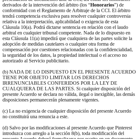
derivados de la intervención del árbitro (los “
Honorarios
”) de
conformidad con el Reglamento de Arbitraje de la CCI. El árbitro
tendrá competencia exclusiva para resolver cualquier controversia
relativa a la interpretación, aplicabilidad o exigencia de esta
Cláusula 10(a). Podrá dictarse sentencia en relación con el laudo
arbitral en cualquier tribunal competente. Nada de lo dispuesto en
esta Cláusula 11(a) impedirá que cualquiera de las partes solicite la
adopción de medidas cautelares o cualquier otra forma de
compensación por cuestiones relacionadas con la confidencialidad,
la seguridad de los datos, la propiedad intelectual o el acceso no
autorizado al Servicio publicitario.
(b) NADA DE LO DISPUESTO EN EL PRESENTE ACUERDO
TIENE POR OBJETO LIMITAR LOS DERECHOS
IRRENUNCIABLES CONFERIDOS POR LA LEY DE
CUALQUIERA DE LAS PARTES. Si cualquier disposición del
presente Acuerdo se declara no válida, ilegal o inexigible, las demás
disposiciones permanecerán plenamente vigentes.
(c) La no exigencia de cualquier disposición del presente Acuerdo
no constituirá una renuncia a este.
(d) Salvo por las modificaciones al presente Acuerdo que Pinterest
introduzca con arreglo a la sección 8(b), toda modificación del
presente Acuerdo deberá formalizarse por escrito en un documento