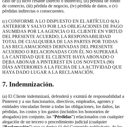
caso de (i) lucro cesante (directo o indirecto), (ii) pérdida de fondo
de comercio, (iii) pérdida de negocio, (iv) pérdida de datos, o (v)
pérdidas indirectas o consecuentes.
(c) CONFORME A LO DISPUESTO EN EL ARTÍCULO 6(A)
ANTERIOR Y SALVO POR LAS OBLIGACIONES DE PAGO
ASUMIDAS POR LA AGENCIA O EL CLIENTE EN VIRTUD
DEL PRESENTE ACUERDO, LA RESPONSABILIDAD
TOTAL DE CUALQUIERA DE LAS PARTES POR TODAS
LAS RECLAMACIONES DERIVADAS DEL PRESENTE
ACUERDO O RELACIONADAS CON ÉL NO SUPERARÁ
LA CANTIDAD QUE EL CLIENTE HAYA ABONADO O
DEBA ABONAR A PINTEREST EN LOS NOVENTA (90)
DÍAS ANTERIORES A LA FECHA DE LA ACTIVIDAD QUE
HAYA DADO LUGAR A LA RECLAMACIÓN.
7. Indemnización.
(a) El Cliente indemnizará, defenderá y eximirá de responsabilidad a
Pinterest y a sus funcionarios, directivos, empleados, agentes y
entidades vinculadas frente a todas las obligaciones, los daños, las
pérdidas, los costos y los gastos (incluidos los honorarios de
abogados) (en conjunto, las “
Pérdidas
”) relacionados con cualquier
alegación de un tercero o procedimiento judicial (cualquier
“
Reclamación
”) que se derive (i) del Contenido publicitario, de los