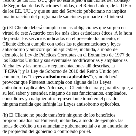
Tesoro de los EE. UU., que no está sujeto a sanciones del Consejo
de Seguridad de las Naciones Unidas, del Reino Unido, de la UE o
de los EE. UU., y que su uso del Servicio publicitario no implica
una infracción del programa de sanciones por parte de Pinterest.
(g) El Cliente deberá cumplir con las obligaciones que surgen en
virtud de este Acuerdo con los más altos estándares éticos. A la hora
de prestar los servicios indicados en el presente documento, el
Cliente deberá cumplir con todas las reglamentaciones y leyes
antisoborno y anticorrupción aplicables, incluida, a modo de
ejemplo, la Ley de Prácticas Corruptas en el Extranjero de 1977 de
los Estados Unidos y sus eventuales modificatorias y ampliatorias
(dicha ley y las normas y reglamentaciones allí descritas, la
“
FCPA
”) y la Ley de Soborno de 2010 del Reino Unido (en
conjunto, las “
Leyes antisoborno aplicables
”), y no deberá
provocar que Pinterest incumpla con alguna de las Leyes
antisoborno aplicables. Además, el Cliente declara y garantiza que, a
su leal saber y entender, ninguno de sus funcionarios, empleados,
consultores y cualquier otro representante tomó en el pasado
ninguna medida que infrinja las Leyes antisoborno aplicables.
(h) El Cliente no puede transferir ninguno de los beneficios
proporcionados por Pinterest, incluidas, a modo de ejemplo, las
notas de crédito a un anunciante gubernamental o a un anunciante
de propiedad del gobierno o controlado por él.