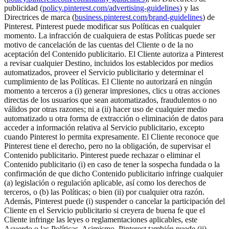
publicidad (
policy.pinterest.com/advertising-guidelines
) y las
Directrices de marca (
business.pinterest.com/brand-guidelines
) de
Pinterest. Pinterest puede modificar sus Políticas en cualquier
momento. La infracción de cualquiera de estas Políticas puede ser
motivo de cancelación de las cuentas del Cliente o de la no
aceptación del Contenido publicitario. El Cliente autoriza a Pinterest
a revisar cualquier Destino, incluidos los establecidos por medios
automatizados, proveer el Servicio publicitario y determinar el
cumplimiento de las Políticas. El Cliente no autorizará en ningún
momento a terceros a (i) generar impresiones, clics u otras acciones
directas de los usuarios que sean automatizados, fraudulentos o no
válidos por otras razones; ni a (ii) hacer uso de cualquier medio
automatizado u otra forma de extracción o eliminación de datos para
acceder a información relativa al Servicio publicitario, excepto
cuando Pinterest lo permita expresamente. El Cliente reconoce que
Pinterest tiene el derecho, pero no la obligación, de supervisar el
Contenido publicitario. Pinterest puede rechazar o eliminar el
Contenido publicitario (i) en caso de tener la sospecha fundada o la
confirmación de que dicho Contenido publicitario infringe cualquier
(a) legislación o regulación aplicable, así como los derechos de
terceros, o (b) las Políticas; o bien (ii) por cualquier otra razón.
Además, Pinterest puede (i) suspender o cancelar la participación del
Cliente en el Servicio publicitario si creyera de buena fe que el
Cliente infringe las leyes o reglamentaciones aplicables, este
Acuerdo o las Políticas. Asimismo, Pinterest también puede (ii)