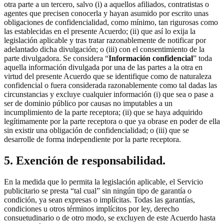
otra parte a un tercero, salvo (i) a aquellos afiliados, contratistas o
agentes que precisen conocerla y hayan asumido por escrito unas
obligaciones de confidencialidad, como mínimo, tan rigurosas como
las establecidas en el presente Acuerdo; (ii) que así lo exija la
legislación aplicable y tras tratar razonablemente de notificar por
adelantado dicha divulgación; o (iii) con el consentimiento de la
parte divulgadora. Se considera “
Información confidencial
” toda
aquella información divulgada por una de las partes a la otra en
virtud del presente Acuerdo que se identifique como de naturaleza
confidencial o fuera considerada razonablemente como tal dadas las
circunstancias y excluye cualquier información (i) que sea o pase a
ser de dominio público por causas no imputables a un
incumplimiento de la parte receptora; (ii) que se haya adquirido
legítimamente por la parte receptora o que ya obrase en poder de ella
sin existir una obligación de confidencialidad; o (iii) que se
desarrolle de forma independiente por la parte receptora.
5. Exención de responsabilidad.
En la medida que lo permita la legislación aplicable, el Servicio
publicitario se presta “tal cual” sin ningún tipo de garantía o
condición, ya sean expresas o implícitas. Todas las garantías,
condiciones u otros términos implícitos por ley, derecho
consuetudinario o de otro modo, se excluyen de este Acuerdo hasta