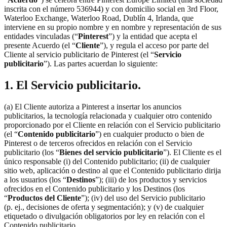
inscrita con el número 536944) y con domicilio social en 3rd Floor,
Waterloo Exchange, Waterloo Road, Dublín 4, Irlanda, que
interviene en su propio nombre y en nombre y representación de sus
entidades vinculadas (“
Pinterest
”) y la entidad que acepta el
presente Acuerdo (el “
Cliente
”), y regula el acceso por parte del
Cliente al servicio publicitario de Pinterest (el “
Servicio
publicitario
”). Las partes acuerdan lo siguiente:
1. El Servicio publicitario.
(a) El Cliente autoriza a Pinterest a insertar los anuncios
publicitarios, la tecnología relacionada y cualquier otro contenido
proporcionado por el Cliente en relación con el Servicio publicitario
(el “
Contenido publicitario
”) en cualquier producto o bien de
Pinterest o de terceros ofrecidos en relación con el Servicio
publicitario (los “
Bienes del servicio publicitario
”). El Cliente es el
único responsable (i) del Contenido publicitario; (ii) de cualquier
sitio web, aplicación o destino al que el Contenido publicitario dirija
a los usuarios (los “
Destinos
”); (iii) de los productos y servicios
ofrecidos en el Contenido publicitario y los Destinos (los
“
Productos del Cliente
”); (iv) del uso del Servicio publicitario
(p. ej., decisiones de oferta y segmentación); y (v) de cualquier
etiquetado o divulgación obligatorios por ley en relación con el
Contenido publicitario.