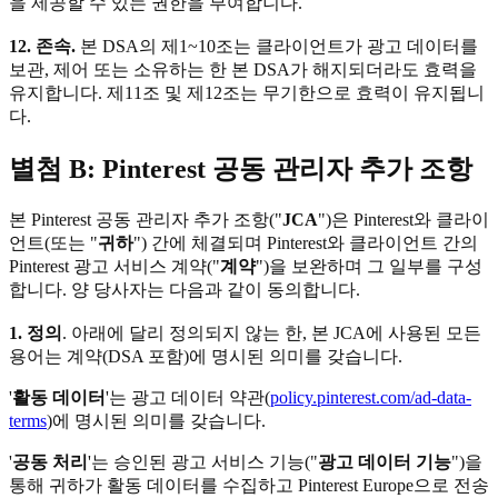
을 제공할 수 있는 권한을 부여합니다.
12. 존속.
본 DSA의 제1~10조는 클라이언트가 광고 데이터를
보관, 제어 또는 소유하는 한 본 DSA가 해지되더라도 효력을
유지합니다. 제11조 및 제12조는 무기한으로 효력이 유지됩니
다.
별첨 B: Pinterest 공동 관리자 추가 조항
본 Pinterest 공동 관리자 추가 조항("
JCA
")은 Pinterest와 클라이
언트(또는 "
귀하
") 간에 체결되며 Pinterest와 클라이언트 간의
Pinterest 광고 서비스 계약("
계약
")을 보완하며 그 일부를 구성
합니다. 양 당사자는 다음과 같이 동의합니다.
1. 정의
. 아래에 달리 정의되지 않는 한, 본 JCA에 사용된 모든
용어는 계약(DSA 포함)에 명시된 의미를 갖습니다.
'
활동 데이터
'는 광고 데이터 약관(
policy.pinterest.com/ad-data-
terms
)에 명시된 의미를 갖습니다.
'
공동 처리
'는 승인된 광고 서비스 기능("
광고 데이터 기능
")을
통해 귀하가 활동 데이터를 수집하고 Pinterest Europe으로 전송