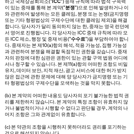
하고 국제상공회의소("
ICC
") 중재 규칙에 따라 법적 구속력
이 있는 중재를 통해 본 계약("
분쟁
")으로 인해 발생하거나 이
와 관련하여 발생하는 모든 클레임, 분쟁 또는 논쟁(금지명령
또는 기타 형평법상의 구제수단에 대한 클레임 제외)을 해결
합니다. 당사자가 달리 동의하지 않는 한, 중재는 영국 런던에
서 영어로 진행됩니다. 각 당사자는 ICC 중재 규칙에 따라 모
든 ICC 제소, 행정 및 중재 비용("
수수료
")을 부담하여야 합니
다. 중재자는 본 제10(a)항의 해석, 적용 가능성, 집행 가능성
과 관련하여 분쟁을 해결할 독점적인 권한을 갖습니다. 중재
자의 판정에 대한 심판은 권한이 있는 관할 구역 법원 어디에
서나 청구할 수 있습니다. 본 제11(a)항의 어떠한 조항도 비밀
유지, 데이터 보안, 지적 재산, 광고 서비스에 대한 허가 받지
않은 접근에 관한 문제에 대해 양 당사자가 금지명령 또는 기
타 형평법상의 구제수단을 모색하는 것을 막지 못합니다.
(b) 본 계약의 어떠한 내용도 당사자의 포기 불가능한 법적 권
리를 제한하지 않습니다. 본 계약의 특정 조항이 유효하지 않
거나 불법적이거나 시행할 수 없다고 판단될 경우, 계약의 나
머지 조항은 그와 관계없이 유효합니다.
(c) 본 약관의 조항을 시행하지 못하더라도 권리를 포기하는
것으로 해석되지 않습니다.