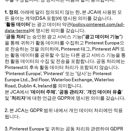
1. 정의
. 아래에 달리 정의되지 않는 한, 본 JCA에 사용된 모
든 용어는 계약(DSA 포함)에 명시된 의미를 갖습니다.
'
활동 데이터
'는 광고 데이터 약관(
policy.pinterest.com/ad-
data-terms
)에 명시된 의미를 갖습니다.
'
공동 처리
'는 승인된 광고 서비스 기능("
광고 데이터 기능
")
을 통해 귀하가 활동 데이터를 수집하고 Pinterest Europe으
로 전송하는 것을 의미하며, Pinterest 태그, Pinterest API 또
는 활동 데이터를 공유할 수 있는 다른 광고 서비스 기능을 통
한 활동 데이터의 수집 및 전송을 포함합니다. 공동 처리에는
Pinterest의 후속 활동 데이터 처리가 포함되지 않습니다.
'Pinterest Europe', 'Pinterest' 또는 '당사'는 Pinterest
Europe Ltd., 3rd Floor, Waterloo Exchange, Waterloo
Road, Dublin 4, Ireland를 의미합니다.
본 JCA에서 '
데이터 주체
', '
공동 관리자
', '
개인 데이터 유출
'
및 '
처리자
'에 대한 언급은 GDPR에 명시된 의미를 갖습니다.
2. 본 JCA는 GDPR 범위 내에서 개인 데이터 처리에만 적용
됩니다.
3. Pinterest Europe 및 귀하는 공동 처리와 관련하여 GDPR