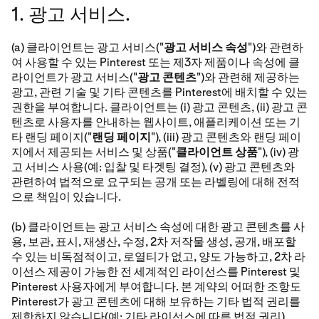
1. 광고 서비스.
(a) 클라이언트는 광고 서비스("
광고 서비스 속성
")와 관련하
여 사용할 수 있는 Pinterest 또는 제3자 제품이나 속성에 클
라이언트가 광고 서비스("
광고 콘텐츠
")와 관련해 제공하는
광고, 관련 기술 및 기타 콘텐츠를 Pinterest에 배치할 수 있는
권한을 부여합니다. 클라이언트는 (i) 광고 콘텐츠, (ii) 광고 콘
텐츠로 사용자를 안내하는 웹사이트, 애플리케이션 또는 기
타 랜딩 페이지("
랜딩 페이지
"), (iii) 광고 콘텐츠와 랜딩 페이
지에서 제공되는 서비스 및 상품("
클라이언트 상품
"), (iv) 광
고 서비스 사용(예: 입찰 및 타겟팅 결정), (v) 광고 콘텐츠와
관련하여 법적으로 요구되는 공개 또는 라벨링에 대해 전적
으로 책임이 있습니다.
(b) 클라이언트는 광고 서비스 속성에 대한 광고 콘텐츠를 사
용, 보관, 표시, 재생산, 수정, 2차 저작물 생성, 공개, 배포할
수 있는 비독점적이고, 로열티가 없고, 양도 가능하고, 2차 라
이선스 제공이 가능한 전 세계적인 라이선스를 Pinterest 및
Pinterest 사용자에게 부여합니다. 본 계약의 어떠한 조항도
Pinterest가 광고 콘텐츠에 대해 보유하는 기타 법적 권리를
제한하지 않습니다(예: 기타 라이선스에 따른 법적 권리).