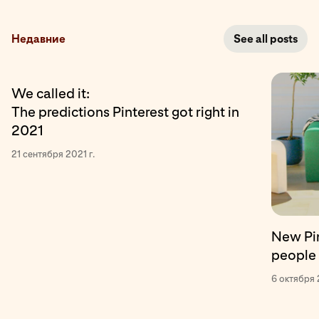
Недавние
See all posts
We called it:
The predictions Pinterest got right in
2021
21 сентября 2021 г.
New Pin
people 
6 октября 