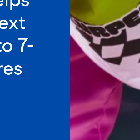
ext
o 7-
res