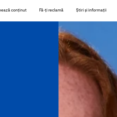
eează conținut
Fă-ți reclamă
Știri și informații