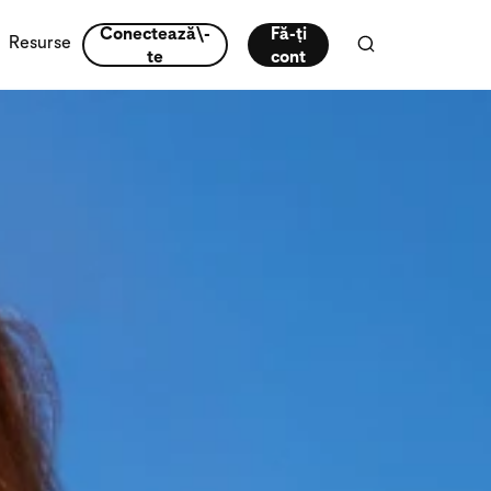
Conectează\-
Fă-ți
Resurse
te
cont