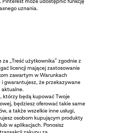
j. Pinterest może udostępnić funkcję
asnego uznania.
za „Treść użytkownika” zgodnie z
gać licencji mającej zastosowanie
unkom zawartym w Warunkach
z i gwarantujesz, że przekazywane
 aktualne.
a, którzy będą kupować Twoje
owej, będziesz oferować takie same
, a także wszelkie inne usługi,
ferujesz osobom kupującym produkty
ub w aplikacjach. Ponosisz
transakcji zakupu za