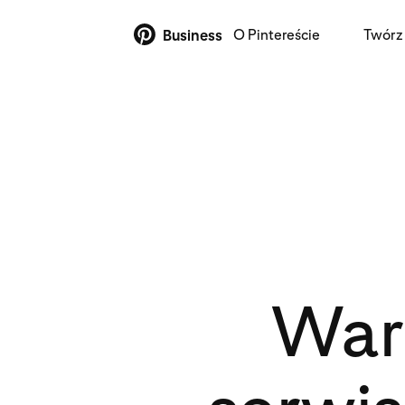
O Pintereście
Twórz 
Business
Waru