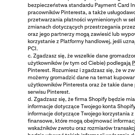
bezpieczeństwa standardu Payment Card Ind
pracowników Pinteresta, a także usługodawc
przetwarzania płatności wymienionych w sekc
zmianach dotyczących przestrzegania przez 
oraz jego partnerzy mogą zawiesić lub wypo
korzystanie z Platformy handlowej, jeśli uz
PCI.
c. Zgadzasz się, że wszelkie dane gromadzon
użytkowników (w tym od Ciebie) podlegają
P
Pinterest. Rozumiesz i zgadzasz się, że w z
możemy gromadzić dane na temat kupowani
użytkowników Pinteresta oraz że takie dane 
serwisu Pinterest.
d. Zgadzasz się, że firma Shopify będzie mi
informacje dotyczące Twojego konta Shopify 
informacje dotyczące Twojego korzystania z 
finansowe, które mogą obejmować informacj
wskaźników zwrotu oraz rozmiarów transakcji