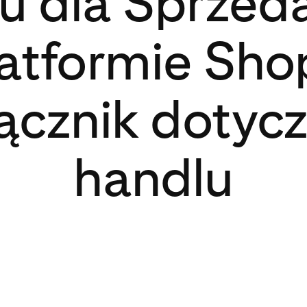
su dla Sprze
atformie Sho
ącznik dotyc
handlu