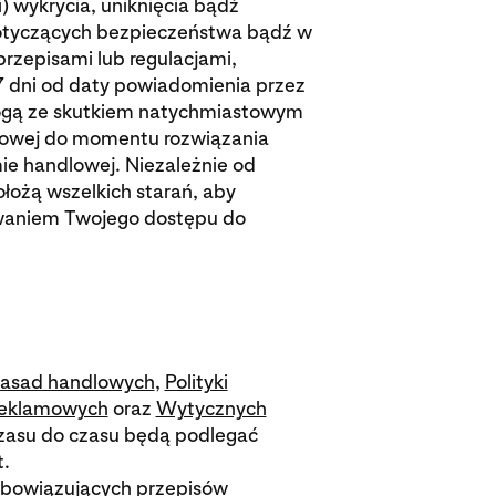
i) wykrycia, uniknięcia bądź
otyczących bezpieczeństwa bądź w
przepisami lub regulacjami,
7 dni od daty powiadomienia przez
 mogą ze skutkiem natychmiastowym
lowej do momentu rozwiązania
ie handlowej. Niezależnie od
łożą wszelkich starań, aby
waniem Twojego dostępu do
asad handlowych
,
Polityki
reklamowych
oraz
Wytycznych
czasu do czasu będą podlegać
t.
obowiązujących przepisów