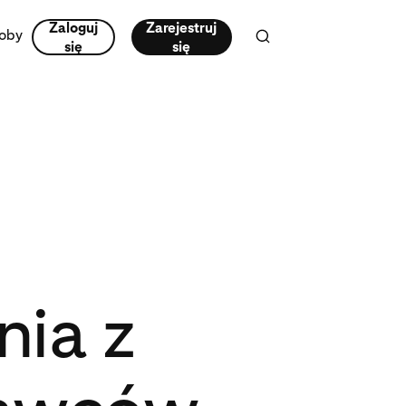
Zaloguj
Zarejestruj
oby
się
się
nia z