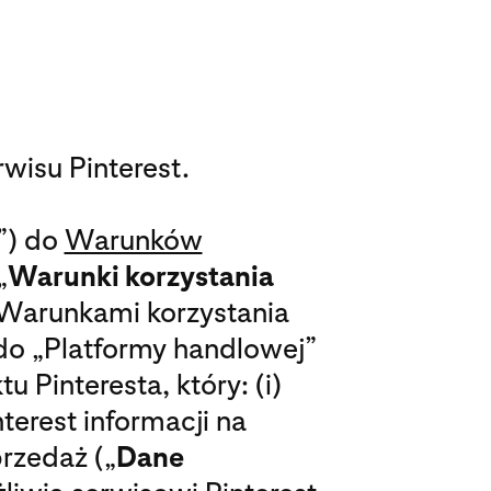
wisu Pinterest.
”) do
Warunków
„
Warunki korzystania
z Warunkami korzystania
 do „Platformy handlowej”
tu Pinteresta, który: (i)
terest informacji na
rzedaż („
Dane