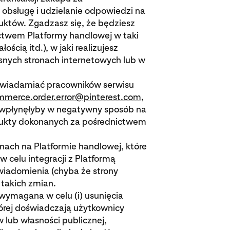
obsługę i udzielanie odpowiedzi na
któw. Zgadzasz się, że będziesz
twem Platformy handlowej w taki
ścią itd.), w jaki realizujesz
snych stronach internetowych lub w
powiadamiać pracowników serwisu
mmerce.order.error@pinterest.com
,
 wpłynęłyby w negatywny sposób na
dukty dokonanych za pośrednictwem
nach na Platformie handlowej, które
 celu integracji z Platformą
wiadomienia (chyba że strony
 takich zmian.
 wymagana w celu (i) usunięcia
tórej doświadczają użytkownicy
w lub własności publicznej,