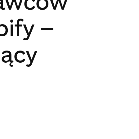
dawców
pify –
zący