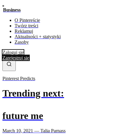
Business
O Pintereście
Twórz treści
Reklamuj
Aktualności + statystyki
Zasoby
Zaloguj się
Zarejestruj się
Pinterest Predicts
Trending next:
future me
March 10, 2021 — Talia Parnass