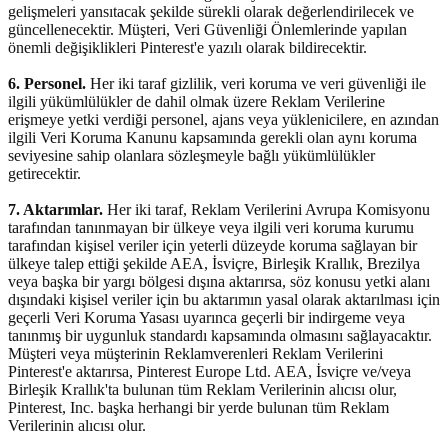
gelişmeleri yansıtacak şekilde sürekli olarak değerlendirilecek ve
güncellenecektir. Müşteri, Veri Güvenliği Önlemlerinde yapılan
önemli değişiklikleri Pinterest'e yazılı olarak bildirecektir.
6. Personel.
Her iki taraf gizlilik, veri koruma ve veri güvenliği ile
ilgili yükümlülükler de dahil olmak üzere Reklam Verilerine
erişmeye yetki verdiği personel, ajans veya yüklenicilere, en azından
ilgili Veri Koruma Kanunu kapsamında gerekli olan aynı koruma
seviyesine sahip olanlara sözleşmeyle bağlı yükümlülükler
getirecektir.
7. Aktarımlar.
Her iki taraf, Reklam Verilerini Avrupa Komisyonu
tarafından tanınmayan bir ülkeye veya ilgili veri koruma kurumu
tarafından kişisel veriler için yeterli düzeyde koruma sağlayan bir
ülkeye talep ettiği şekilde AEA, İsviçre, Birleşik Krallık, Brezilya
veya başka bir yargı bölgesi dışına aktarırsa, söz konusu yetki alanı
dışındaki kişisel veriler için bu aktarımın yasal olarak aktarılması için
geçerli Veri Koruma Yasası uyarınca geçerli bir indirgeme veya
tanınmış bir uygunluk standardı kapsamında olmasını sağlayacaktır.
Müşteri veya müşterinin Reklamverenleri Reklam Verilerini
Pinterest'e aktarırsa, Pinterest Europe Ltd. AEA, İsviçre ve/veya
Birleşik Krallık'ta bulunan tüm Reklam Verilerinin alıcısı olur,
Pinterest, Inc. başka herhangi bir yerde bulunan tüm Reklam
Verilerinin alıcısı olur.