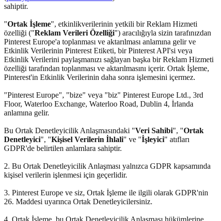
sahiptir.
"
Ortak İşleme
", etkinlikverilerinin yetkili bir Reklam Hizmeti
özelliği ("
Reklam Verileri Özelliği
") aracılığıyla sizin tarafınızdan
Pinterest Europe'a toplanması ve aktarılması anlamına gelir ve
Etkinlik Verilerinin Pinterest Etiketi, bir Pinterest API'si veya
Etkinlik Verilerini paylaşmanızı sağlayan başka bir Reklam Hizmeti
özelliği tarafından toplanması ve aktarılmasını içerir. Ortak İşleme,
Pinterest'in Etkinlik Verilerinin daha sonra işlemesini içermez.
"Pinterest Europe", "bize" veya "biz" Pinterest Europe Ltd., 3rd
Floor, Waterloo Exchange, Waterloo Road, Dublin 4, İrlanda
anlamına gelir.
Bu Ortak Denetleyicilik Anlaşmasındaki "
Veri Sahibi
", "
Ortak
Denetleyici
", "
Kişisel Verilerin İhlali
" ve "
İşleyici
" atıfları
GDPR'de belirtilen anlamlara sahiptir.
2. Bu Ortak Denetleyicilik Anlaşması yalnızca GDPR kapsamında
kişisel verilerin işlenmesi için geçerlidir.
3. Pinterest Europe ve siz, Ortak İşleme ile ilgili olarak GDPR'nin
26. Maddesi uyarınca Ortak Denetleyicilersiniz.
4. Ortak İşleme, bu Ortak Denetleyicilik Anlaşması hükümlerine