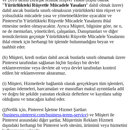
"
Yürürlükteki Rüşvetle Mücadele Yasaları
" dahil olmak üzere)
dahil ancak bunlarla sınırlı olmaksızın yürürlükteki tüm rüşvet ve
yolsuzlukla mücadele yasa ve yönetmeliklerine uyacaktır ve
Pinterest'in Yürürlükteki Rüşvetle Mücadele Yasalarını ihlal
etmesine neden olmayacaktır. Ayrıca Müşteri, bilgisine göre, ne o,
ne de memurları, yöneticileri, çalışanları, Danışmanları ve diğer
temsilcilerinin geçmişte Yürürlükteki Rüşvetle Mücadele Yasalarını
ihlal etmek için herhangi bir işlemde bulunmadığını beyan ve
taahhüt eder.
(h) Müşteri, kredi notları dahil ancak bunlarla sınırlı olmamak üzere
Pinterest tarafından sağlanan hiçbir faydayı bir devlet
reklamverenine veya devlete ait veya devlet tarafından kontrol
edilen bir reklamverene aktaramaz.
(i) Müşteri, Hizmetlerle bağlantılı olarak gerçekleşen tüm işlemleri,
yapılan ödemeleri, harcamaları ve masrafları makul ayrıntılarla adil
ve doğru bir şekilde yansıtan eksiksiz defterlere ve kayıtlara sahip
olduğunu ve tutacağını kabul eder.
(j)Netlik için, Pinterest İşletme Hizmet Şartları
(
business.pinterest.com/business-terms-service
) ve Müşteri ile
Pinterest arasındaki diğer şartlar, Müşterinin Reklam Hizmeti
dışındaki herhangi bir Pinterest web sitesini, ürününü veya hizmetini