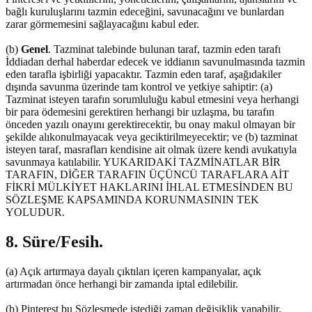
bağlı kuruluşlarını tazmin edeceğini, savunacağını ve bunlardan
zarar görmemesini sağlayacağını kabul eder.
(b)
Genel
. Tazminat talebinde bulunan taraf, tazmin eden tarafı
İddiadan derhal haberdar edecek ve iddianın savunulmasında tazmin
eden tarafla işbirliği yapacaktır. Tazmin eden taraf, aşağıdakiler
dışında savunma üzerinde tam kontrol ve yetkiye sahiptir: (a)
Tazminat isteyen tarafın sorumluluğu kabul etmesini veya herhangi
bir para ödemesini gerektiren herhangi bir uzlaşma, bu tarafın
önceden yazılı onayını gerektirecektir, bu onay makul olmayan bir
şekilde alıkonulmayacak veya geciktirilmeyecektir; ve (b) tazminat
isteyen taraf, masrafları kendisine ait olmak üzere kendi avukatıyla
savunmaya katılabilir. YUKARIDAKİ TAZMİNATLAR BİR
TARAFIN, DİĞER TARAFIN ÜÇÜNCÜ TARAFLARA AİT
FİKRİ MÜLKİYET HAKLARINI İHLAL ETMESİNDEN BU
SÖZLEŞME KAPSAMINDA KORUNMASININ TEK
YOLUDUR.
8. Süre/Fesih.
(a) Açık artırmaya dayalı çıktıları içeren kampanyalar, açık
artırmadan önce herhangi bir zamanda iptal edilebilir.
(b) Pinterest bu Sözleşmede istediği zaman değişiklik yapabilir.