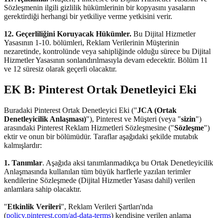
Sözleşmenin ilgili gizlilik hükümlerinin bir kopyasını yasaların
gerektirdiği herhangi bir yetkiliye verme yetkisini verir.
12. Geçerliliğini Koruyacak Hükümler.
Bu Dijital Hizmetler
Yasasının 1-10. bölümleri, Reklam Verilerinin Müşterinin
nezaretinde, kontrolünde veya sahipliğinde olduğu sürece bu Dijital
Hizmetler Yasasının sonlandırılmasıyla devam edecektir. Bölüm 11
ve 12 süresiz olarak geçerli olacaktır.
EK B: Pinterest Ortak Denetleyici Eki
Buradaki Pinterest Ortak Denetleyici Eki ("
JCA (Ortak
Denetleyicilik Anlaşması)
"), Pinterest ve Müşteri (veya "
sizin
")
arasındaki Pinterest Reklam Hizmetleri Sözleşmesine ("
Sözleşme
")
ektir ve onun bir bölümüdür. Taraflar aşağıdaki şekilde mutabık
kalmışlardır:
1. Tanımlar
. Aşağıda aksi tanımlanmadıkça bu Ortak Denetleyicilik
Anlaşmasında kullanılan tüm büyük harflerle yazılan terimler
kendilerine Sözleşmede (Dijital Hizmetler Yasası dahil) verilen
anlamlara sahip olacaktır.
"
Etkinlik Verileri
", Reklam Verileri Şartları'nda
(
policy.pinterest.com/ad-data-terms
) kendisine verilen anlama