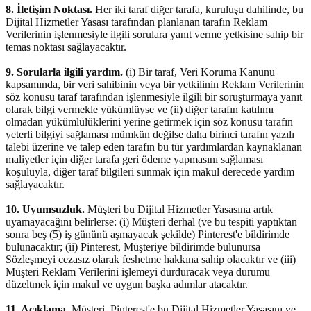
8. İletişim Noktası.
Her iki taraf diğer tarafa, kuruluşu dahilinde, bu
Dijital Hizmetler Yasası tarafından planlanan tarafın Reklam
Verilerinin işlenmesiyle ilgili sorulara yanıt verme yetkisine sahip bir
temas noktası sağlayacaktır.
9. Sorularla ilgili yardım.
(i) Bir taraf, Veri Koruma Kanunu
kapsamında, bir veri sahibinin veya bir yetkilinin Reklam Verilerinin
söz konusu taraf tarafından işlenmesiyle ilgili bir soruşturmaya yanıt
olarak bilgi vermekle yükümlüyse ve (ii) diğer tarafın katılımı
olmadan yükümlülüklerini yerine getirmek için söz konusu tarafın
yeterli bilgiyi sağlaması mümkün değilse daha birinci tarafın yazılı
talebi üzerine ve talep eden tarafın bu tür yardımlardan kaynaklanan
maliyetler için diğer tarafa geri ödeme yapmasını sağlaması
koşuluyla, diğer taraf bilgileri sunmak için makul derecede yardım
sağlayacaktır.
10. Uyumsuzluk.
Müşteri bu Dijital Hizmetler Yasasına artık
uyamayacağını belirlerse: (i) Müşteri derhal (ve bu tespiti yaptıktan
sonra beş (5) iş gününü aşmayacak şekilde) Pinterest'e bildirimde
bulunacaktır; (ii) Pinterest, Müşteriye bildirimde bulunursa
Sözleşmeyi cezasız olarak feshetme hakkına sahip olacaktır ve (iii)
Müşteri Reklam Verilerini işlemeyi durduracak veya durumu
düzeltmek için makul ve uygun başka adımlar atacaktır.
11. Açıklama.
Müşteri, Pinterest'e bu Dijital Hizmetler Yasasını ve