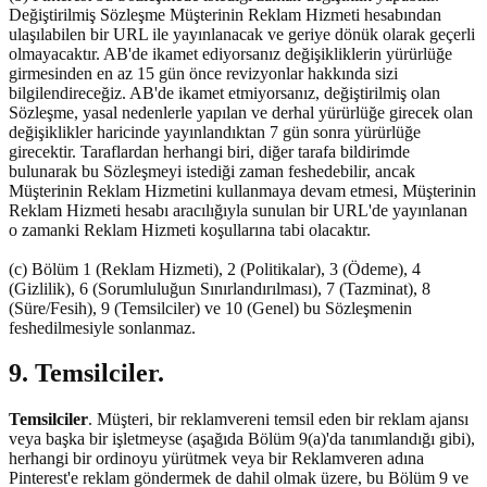
Değiştirilmiş Sözleşme Müşterinin Reklam Hizmeti hesabından
ulaşılabilen bir URL ile yayınlanacak ve geriye dönük olarak geçerli
olmayacaktır. AB'de ikamet ediyorsanız değişikliklerin yürürlüğe
girmesinden en az 15 gün önce revizyonlar hakkında sizi
bilgilendireceğiz. AB'de ikamet etmiyorsanız, değiştirilmiş olan
Sözleşme, yasal nedenlerle yapılan ve derhal yürürlüğe girecek olan
değişiklikler haricinde yayınlandıktan 7 gün sonra yürürlüğe
girecektir. Taraflardan herhangi biri, diğer tarafa bildirimde
bulunarak bu Sözleşmeyi istediği zaman feshedebilir, ancak
Müşterinin Reklam Hizmetini kullanmaya devam etmesi, Müşterinin
Reklam Hizmeti hesabı aracılığıyla sunulan bir URL'de yayınlanan
o zamanki Reklam Hizmeti koşullarına tabi olacaktır.
(c) Bölüm 1 (Reklam Hizmeti), 2 (Politikalar), 3 (Ödeme), 4
(Gizlilik), 6 (Sorumluluğun Sınırlandırılması), 7 (Tazminat), 8
(Süre/Fesih), 9 (Temsilciler) ve 10 (Genel) bu Sözleşmenin
feshedilmesiyle sonlanmaz.
9. Temsilciler.
Temsilciler
. Müşteri, bir reklamvereni temsil eden bir reklam ajansı
veya başka bir işletmeyse (aşağıda Bölüm 9(a)'da tanımlandığı gibi),
herhangi bir ordinoyu yürütmek veya bir Reklamveren adına
Pinterest'e reklam göndermek de dahil olmak üzere, bu Bölüm 9 ve