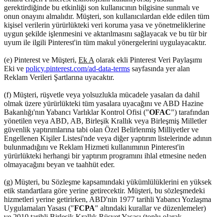
gerektirdiğinde bu etkinliği son kullanıcının bilgisine sunmalı ve
onun onayını almalıdır. Müşteri, son kullanıcılardan elde edilen tüm
kişisel verilerin yürürlükteki veri koruma yasa ve yönetmeliklerine
uygun şekilde işlenmesini ve aktarılmasını sağlayacak ve bu tür bir
uyum ile ilgili Pinterest'in tüm makul yönergelerini uygulayacaktır.
(e) Pinterest ve Müşteri,
Ek A
olarak ekli Pinterest Veri Paylaşımı
Eki ve
policy.pinterest.com/ad-data-terms
sayfasında yer alan
Reklam Verileri Şartlarına uyacaktır.
(f) Müşteri, rüşvetle veya yolsuzlukla mücadele yasaları da dahil
olmak üzere yürürlükteki tüm yasalara uyacağını ve ABD Hazine
Bakanlığı'nın Yabancı Varlıklar Kontrol Ofisi ("
OFAC
") tarafından
yönetilen veya ABD, AB, Birleşik Krallık veya Birleşmiş Milletler
güvenlik yaptırımlarına tabi olan Özel Belirlenmiş Milliyetler ve
Engellenen Kişiler Listesi'nde veya diğer yaptırım listelerinde adının
bulunmadığını ve Reklam Hizmeti kullanımının Pinterest'in
yürürlükteki herhangi bir yaptırım programını ihlal etmesine neden
olmayacağını beyan ve taahhüt eder.
(g) Müşteri, bu Sözleşme kapsamındaki yükümlülüklerini en yüksek
etik standartlara göre yerine getirecektir. Müşteri, bu sözleşmedeki
hizmetleri yerine getirirken, ABD'nin 1977 tarihli Yabancı Yozlaşma
Uygulamaları Yasası ("
FCPA
" altındaki kurallar ve düzenlemeler)
ve 2010 tarihli Birleşik Krallık Rüşvet Yasası (toplu olarak