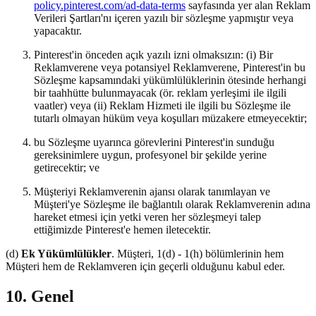
policy.pinterest.com/ad-data-terms
sayfasında yer alan Reklam
Verileri Şartları'nı içeren yazılı bir sözleşme yapmıştır veya
yapacaktır.
Pinterest'in önceden açık yazılı izni olmaksızın: (i) Bir
Reklamverene veya potansiyel Reklamverene, Pinterest'in bu
Sözleşme kapsamındaki yükümlülüklerinin ötesinde herhangi
bir taahhütte bulunmayacak (ör. reklam yerleşimi ile ilgili
vaatler) veya (ii) Reklam Hizmeti ile ilgili bu Sözleşme ile
tutarlı olmayan hüküm veya koşulları müzakere etmeyecektir;
bu Sözleşme uyarınca görevlerini Pinterest'in sunduğu
gereksinimlere uygun, profesyonel bir şekilde yerine
getirecektir; ve
Müşteriyi Reklamverenin ajansı olarak tanımlayan ve
Müşteri'ye Sözleşme ile bağlantılı olarak Reklamverenin adına
hareket etmesi için yetki veren her sözleşmeyi talep
ettiğimizde Pinterest'e hemen iletecektir.
(d)
Ek Yükümlülükler
. Müşteri, 1(d) - 1(h) bölümlerinin hem
Müşteri hem de Reklamveren için geçerli olduğunu kabul eder.
10. Genel