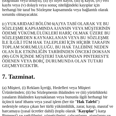
(doğrudan veya dolaylı), (ii) iyi niyet kaybı, (iii) iş kaybı, (iv) veri
kaybı veya (v) dolaylı veya sonuç niteliğindeki kayıplar için
herhangi bir taraf bu Sözleşme kapsamında veya bağlantılı olarak
sorumlu olmayacaktır.
(c) YUKARIDAKİ BÖLÜM 6(A)'YA TABİ OLARAK VE BU
SÖZLEŞME KAPSAMINDA AJANSIN VEYA MÜŞTERİNİN
ÖDEME YÜKÜMLÜLÜKLERİ HARİÇ OLMAK ÜZERE BU
SÖZLEŞMEDEN KAYNAKLANAN VEYA BU SÖZLEŞME
İLE İLGİLİ TÜM HAK TALEPLERİ İÇİN HİÇBİR TARAFIN
TOPLAM SORUMLULUĞU, BU HAK TALEBİNE NEDEN
OLAN İLK ETKİNLİĞİN TARİHİNDEN ÖNCEKİ DOKSAN
(90) GÜN İÇİNDE MÜŞTERİ TARAFINDAN PINTEREST'E
ÖDENEN VEYA BORÇ DURUMUNDA OLAN TUTARI
GEÇMEYECEKTİR.
7. Tazminat.
(a) Müşteri, (i) Reklam İçeriği, Hedefleri veya Müşteri
Ürünlerinden; (ii) bu Sözleşmenin ihlalinden ve (iii) yürürlükteki
yasaların ihlalinden kaynaklanan veya bununla ilgili herhangi bir
üçüncü taraf ithamı veya yasal işlem (her tür "
Hak Talebi
")
nedeniyle ortaya çıkan her türlü yükümlülük, zarar, kayıp, masraf ve
harcamaya (yasal ücretler dahil) (toplu olarak "
Kayıplar
") karşı
Pinterest'i ve yetkililerini, yöneticilerini, çalışanlarını, ajanslarını ve