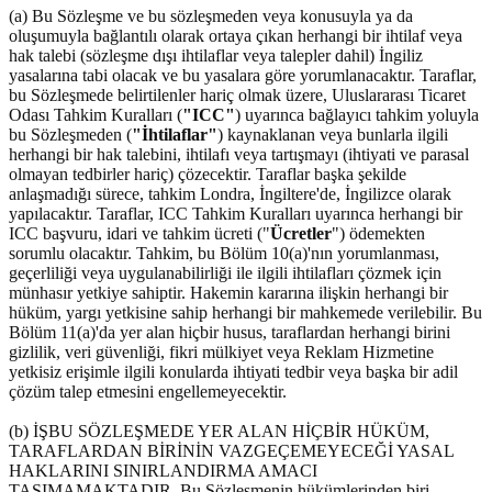
(a) Bu Sözleşme ve bu sözleşmeden veya konusuyla ya da
oluşumuyla bağlantılı olarak ortaya çıkan herhangi bir ihtilaf veya
hak talebi (sözleşme dışı ihtilaflar veya talepler dahil) İngiliz
yasalarına tabi olacak ve bu yasalara göre yorumlanacaktır. Taraflar,
bu Sözleşmede belirtilenler hariç olmak üzere, Uluslararası Ticaret
Odası Tahkim Kuralları (
"ICC"
) uyarınca bağlayıcı tahkim yoluyla
bu Sözleşmeden (
"İhtilaflar"
) kaynaklanan veya bunlarla ilgili
herhangi bir hak talebini, ihtilafı veya tartışmayı (ihtiyati ve parasal
olmayan tedbirler hariç) çözecektir. Taraflar başka şekilde
anlaşmadığı sürece, tahkim Londra, İngiltere'de, İngilizce olarak
yapılacaktır. Taraflar, ICC Tahkim Kuralları uyarınca herhangi bir
ICC başvuru, idari ve tahkim ücreti ("
Ücretler
") ödemekten
sorumlu olacaktır. Tahkim, bu Bölüm 10(a)'nın yorumlanması,
geçerliliği veya uygulanabilirliği ile ilgili ihtilafları çözmek için
münhasır yetkiye sahiptir. Hakemin kararına ilişkin herhangi bir
hüküm, yargı yetkisine sahip herhangi bir mahkemede verilebilir. Bu
Bölüm 11(a)'da yer alan hiçbir husus, taraflardan herhangi birini
gizlilik, veri güvenliği, fikri mülkiyet veya Reklam Hizmetine
yetkisiz erişimle ilgili konularda ihtiyati tedbir veya başka bir adil
çözüm talep etmesini engellemeyecektir.
(b) İŞBU SÖZLEŞMEDE YER ALAN HİÇBİR HÜKÜM,
TARAFLARDAN BİRİNİN VAZGEÇEMEYECEĞİ YASAL
HAKLARINI SINIRLANDIRMA AMACI
TAŞIMAMAKTADIR. Bu Sözleşmenin hükümlerinden biri