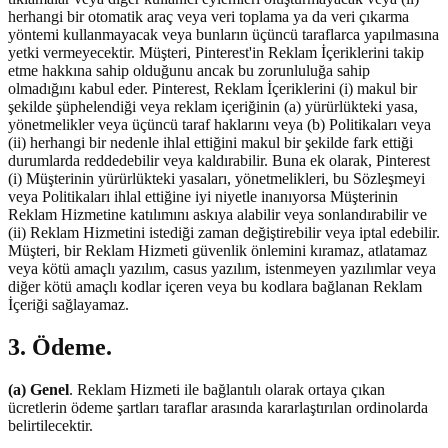
herhangi bir otomatik araç veya veri toplama ya da veri çıkarma
yöntemi kullanmayacak veya bunların üçüncü taraflarca yapılmasına
yetki vermeyecektir. Müşteri, Pinterest'in Reklam İçeriklerini takip
etme hakkına sahip olduğunu ancak bu zorunluluğa sahip
olmadığını kabul eder. Pinterest, Reklam İçeriklerini (i) makul bir
şekilde şüphelendiği veya reklam içeriğinin (a) yürürlükteki yasa,
yönetmelikler veya üçüncü taraf haklarını veya (b) Politikaları veya
(ii) herhangi bir nedenle ihlal ettiğini makul bir şekilde fark ettiği
durumlarda reddedebilir veya kaldırabilir. Buna ek olarak, Pinterest
(i) Müşterinin yürürlükteki yasaları, yönetmelikleri, bu Sözleşmeyi
veya Politikaları ihlal ettiğine iyi niyetle inanıyorsa Müşterinin
Reklam Hizmetine katılımını askıya alabilir veya sonlandırabilir ve
(ii) Reklam Hizmetini istediği zaman değiştirebilir veya iptal edebilir.
Müşteri, bir Reklam Hizmeti güvenlik önlemini kıramaz, atlatamaz
veya kötü amaçlı yazılım, casus yazılım, istenmeyen yazılımlar veya
diğer kötü amaçlı kodlar içeren veya bu kodlara bağlanan Reklam
İçeriği sağlayamaz.
3. Ödeme.
(a) Genel
. Reklam Hizmeti ile bağlantılı olarak ortaya çıkan
ücretlerin ödeme şartları taraflar arasında kararlaştırılan ordinolarda
belirtilecektir.