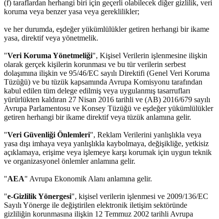
(f) taraflardan herhangi biri için geçerli olabilecek diğer gizlilik, veri
koruma veya benzer yasa veya gereklilikler;
ve her durumda, eşdeğer yükümlülükler getiren herhangi bir ikame
yasa, direktif veya yönetmelik.
"
Veri Koruma Yönetmeliği
", Kişisel Verilerin işlenmesine ilişkin
olarak gerçek kişilerin korunması ve bu tür verilerin serbest
dolaşımına ilişkin ve 95/46/EC sayılı Direktifi (Genel Veri Koruma
Tüzüğü) ve bu tüzük kapsamında Avrupa Komisyonu tarafından
kabul edilen tüm delege edilmiş veya uygulanmış tasarrufları
yürürlükten kaldıran 27 Nisan 2016 tarihli ve (AB) 2016/679 sayılı
Avrupa Parlamentosu ve Konsey Tüzüğü ve eşdeğer yükümlülükler
getiren herhangi bir ikame direktif veya tüzük anlamına gelir.
"
Veri Güvenliği Önlemleri
", Reklam Verilerini yanlışlıkla veya
yasa dışı imhaya veya yanlışlıkla kaybolmaya, değişikliğe, yetkisiz
açıklamaya, erişime veya işlemeye karşı korumak için uygun teknik
ve organizasyonel önlemler anlamına gelir.
"
AEA
" Avrupa Ekonomik Alanı anlamına gelir.
"
e-Gizlilik Yönergesi
", kişisel verilerin işlenmesi ve 2009/136/EC
Sayılı Yönerge ile değiştirilen elektronik iletişim sektöründe
gizliliğin korunmasına ilişkin 12 Temmuz 2002 tarihli Avrupa