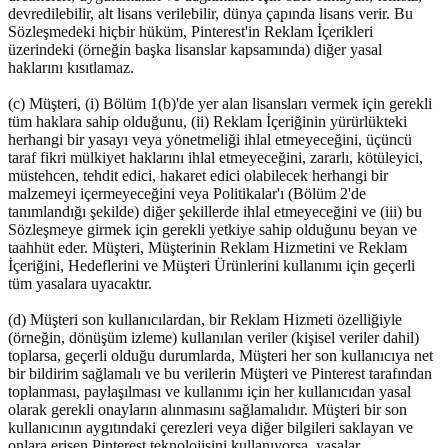
devredilebilir, alt lisans verilebilir, dünya çapında lisans verir. Bu
Sözleşmedeki hiçbir hüküm, Pinterest'in Reklam İçerikleri
üzerindeki (örneğin başka lisanslar kapsamında) diğer yasal
haklarını kısıtlamaz.
(c) Müşteri, (i) Bölüm 1(b)'de yer alan lisansları vermek için gerekli
tüm haklara sahip olduğunu, (ii) Reklam İçeriğinin yürürlükteki
herhangi bir yasayı veya yönetmeliği ihlal etmeyeceğini, üçüncü
taraf fikri mülkiyet haklarını ihlal etmeyeceğini, zararlı, kötüleyici,
müstehcen, tehdit edici, hakaret edici olabilecek herhangi bir
malzemeyi içermeyeceğini veya Politikalar'ı (Bölüm 2'de
tanımlandığı şekilde) diğer şekillerde ihlal etmeyeceğini ve (iii) bu
Sözleşmeye girmek için gerekli yetkiye sahip olduğunu beyan ve
taahhüt eder. Müşteri, Müşterinin Reklam Hizmetini ve Reklam
İçeriğini, Hedeflerini ve Müşteri Ürünlerini kullanımı için geçerli
tüm yasalara uyacaktır.
(d) Müşteri son kullanıcılardan, bir Reklam Hizmeti özelliğiyle
(örneğin, dönüşüm izleme) kullanılan veriler (kişisel veriler dahil)
toplarsa, geçerli olduğu durumlarda, Müşteri her son kullanıcıya net
bir bildirim sağlamalı ve bu verilerin Müşteri ve Pinterest tarafından
toplanması, paylaşılması ve kullanımı için her kullanıcıdan yasal
olarak gerekli onayların alınmasını sağlamalıdır. Müşteri bir son
kullanıcının aygıtındaki çerezleri veya diğer bilgileri saklayan ve
onlara erişen Pinterest teknolojisini kullanıyorsa, yasalar