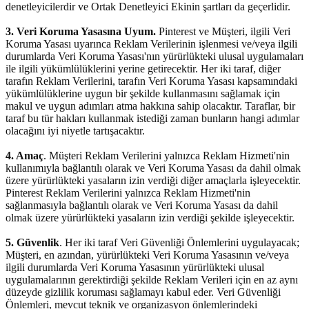
denetleyicilerdir ve Ortak Denetleyici Ekinin şartları da geçerlidir.
3. Veri Koruma Yasasına Uyum.
Pinterest ve Müşteri, ilgili Veri
Koruma Yasası uyarınca Reklam Verilerinin işlenmesi ve/veya ilgili
durumlarda Veri Koruma Yasası'nın yürürlükteki ulusal uygulamaları
ile ilgili yükümlülüklerini yerine getirecektir. Her iki taraf, diğer
tarafın Reklam Verilerini, tarafın Veri Koruma Yasası kapsamındaki
yükümlülüklerine uygun bir şekilde kullanmasını sağlamak için
makul ve uygun adımları atma hakkına sahip olacaktır. Taraflar, bir
taraf bu tür hakları kullanmak istediği zaman bunların hangi adımlar
olacağını iyi niyetle tartışacaktır.
4. Amaç
. Müşteri Reklam Verilerini yalnızca Reklam Hizmeti'nin
kullanımıyla bağlantılı olarak ve Veri Koruma Yasası da dahil olmak
üzere yürürlükteki yasaların izin verdiği diğer amaçlarla işleyecektir.
Pinterest Reklam Verilerini yalnızca Reklam Hizmeti'nin
sağlanmasıyla bağlantılı olarak ve Veri Koruma Yasası da dahil
olmak üzere yürürlükteki yasaların izin verdiği şekilde işleyecektir.
5. Güvenlik
. Her iki taraf Veri Güvenliği Önlemlerini uygulayacak;
Müşteri, en azından, yürürlükteki Veri Koruma Yasasının ve/veya
ilgili durumlarda Veri Koruma Yasasının yürürlükteki ulusal
uygulamalarının gerektirdiği şekilde Reklam Verileri için en az aynı
düzeyde gizlilik koruması sağlamayı kabul eder. Veri Güvenliği
Önlemleri, mevcut teknik ve organizasyon önlemlerindeki