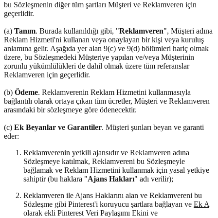
bu Sözleşmenin diğer tüm şartları Müşteri ve Reklamveren için
geçerlidir.
(a)
Tanım
. Burada kullanıldığı gibi, "
Reklamveren
", Müşteri adına
Reklam Hizmeti'ni kullanan veya onaylayan bir kişi veya kuruluş
anlamına gelir. Aşağıda yer alan 9(c) ve 9(d) bölümleri hariç olmak
üzere, bu Sözleşmedeki Müşteriye yapılan ve/veya Müşterinin
zorunlu yükümlülükleri de dahil olmak üzere tüm referanslar
Reklamveren için geçerlidir.
(b)
Ödeme
. Reklamverenin Reklam Hizmetini kullanmasıyla
bağlantılı olarak ortaya çıkan tüm ücretler, Müşteri ve Reklamveren
arasındaki bir sözleşmeye göre ödenecektir.
(c)
Ek Beyanlar ve Garantiler
. Müşteri şunları beyan ve garanti
eder:
Reklamverenin yetkili ajansıdır ve Reklamveren adına
Sözleşmeye katılmak, Reklamvereni bu Sözleşmeyle
bağlamak ve Reklam Hizmetini kullanmak için yasal yetkiye
sahiptir (bu haklara "
Ajans Hakları
" adı verilir);
Reklamveren ile Ajans Haklarını alan ve Reklamvereni bu
Sözleşme gibi Pinterest'i koruyucu şartlara bağlayan ve
Ek A
olarak ekli Pinterest Veri Paylaşımı Ekini ve