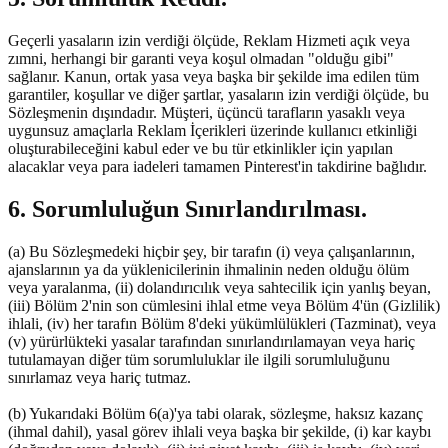
Geçerli yasaların izin verdiği ölçüde, Reklam Hizmeti açık veya
zımni, herhangi bir garanti veya koşul olmadan "olduğu gibi"
sağlanır. Kanun, ortak yasa veya başka bir şekilde ima edilen tüm
garantiler, koşullar ve diğer şartlar, yasaların izin verdiği ölçüde, bu
Sözleşmenin dışındadır. Müşteri, üçüncü tarafların yasaklı veya
uygunsuz amaçlarla Reklam İçerikleri üzerinde kullanıcı etkinliği
oluşturabileceğini kabul eder ve bu tür etkinlikler için yapılan
alacaklar veya para iadeleri tamamen Pinterest'in takdirine bağlıdır.
6. Sorumluluğun Sınırlandırılması.
(a) Bu Sözleşmedeki hiçbir şey, bir tarafın (i) veya çalışanlarının,
ajanslarının ya da yüklenicilerinin ihmalinin neden olduğu ölüm
veya yaralanma, (ii) dolandırıcılık veya sahtecilik için yanlış beyan,
(iii) Bölüm 2'nin son cümlesini ihlal etme veya Bölüm 4'ün (Gizlilik)
ihlali, (iv) her tarafın Bölüm 8'deki yükümlülükleri (Tazminat), veya
(v) yürürlükteki yasalar tarafından sınırlandırılamayan veya hariç
tutulamayan diğer tüm sorumluluklar ile ilgili sorumluluğunu
sınırlamaz veya hariç tutmaz.
(b) Yukarıdaki Bölüm 6(a)'ya tabi olarak, sözleşme, haksız kazanç
(ihmal dahil), yasal görev ihlali veya başka bir şekilde, (i) kar kaybı