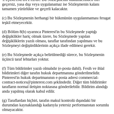
geçersiz, yasa dışı veya uygulanamaz ise Sözleşmenin kalanı
tamamen yürürlükte ve geçerli kalacaktır.
(c) Bu Sözleşmenin herhangi bir hükmünün uygulanmaması feragat
teşkil etmeyecektir.
(d) Bölüm 8(b) uyarınca Pinterest'in bu Sözleşmede yaptığı
değişiklikler hariç olmak üzere, bu Sözleşmede yapılan
değişikliklerin yazılı olması, taraflar tarafından yapılması ve bu
Sözleşmeyi değiştirdiklerinin açıkça ifade edilmesi gerekir.
(e) Bu Sözleşmede açıkça belirtilmediği sürece, bu Sözleşmenin
üçüncü taraf lehtarları yoktur.
(f) Tüm bildirimler yazılı olmalıdır (e-posta dahil). Fesih ve ihlal
bildirimleri diğer tarafın hukuk departmanına gönderilmelidir.
Pinterest'in hukuk departmanının e-posta adresi commercial-
contract-notices@pinterest.com şeklindedir. Diğer tüm bildirimler
tarafların normal iletişim noktasına gönderilebilir. Bildirim alındığı
anda yapılmış olarak kabul edilir.
(g) Taraflardan hiçbiri, tarafın makul kontrolü dışındaki bir
durumdan kaynaklandığı kadarıyla yetersiz performanstan sorumlu
olmayacaktır.