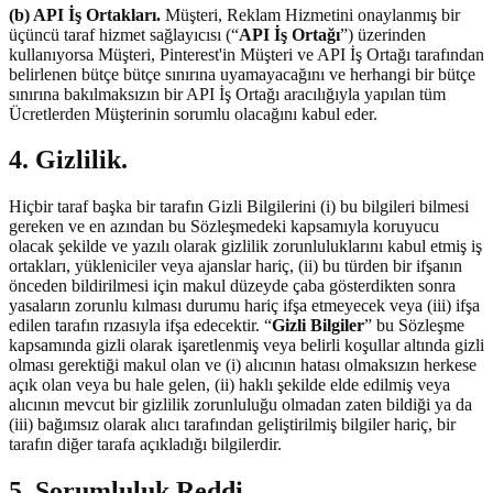
(b) API İş Ortakları.
Müşteri, Reklam Hizmetini onaylanmış bir
üçüncü taraf hizmet sağlayıcısı (“
API İş Ortağı
”) üzerinden
kullanıyorsa Müşteri, Pinterest'in Müşteri ve API İş Ortağı tarafından
belirlenen bütçe bütçe sınırına uyamayacağını ve herhangi bir bütçe
sınırına bakılmaksızın bir API İş Ortağı aracılığıyla yapılan tüm
Ücretlerden Müşterinin sorumlu olacağını kabul eder.
4. Gizlilik.
Hiçbir taraf başka bir tarafın Gizli Bilgilerini (i) bu bilgileri bilmesi
gereken ve en azından bu Sözleşmedeki kapsamıyla koruyucu
olacak şekilde ve yazılı olarak gizlilik zorunluluklarını kabul etmiş iş
ortakları, yükleniciler veya ajanslar hariç, (ii) bu türden bir ifşanın
önceden bildirilmesi için makul düzeyde çaba gösterdikten sonra
yasaların zorunlu kılması durumu hariç ifşa etmeyecek veya (iii) ifşa
edilen tarafın rızasıyla ifşa edecektir. “
Gizli Bilgiler
” bu Sözleşme
kapsamında gizli olarak işaretlenmiş veya belirli koşullar altında gizli
olması gerektiği makul olan ve (i) alıcının hatası olmaksızın herkese
açık olan veya bu hale gelen, (ii) haklı şekilde elde edilmiş veya
alıcının mevcut bir gizlilik zorunluluğu olmadan zaten bildiği ya da
(iii) bağımsız olarak alıcı tarafından geliştirilmiş bilgiler hariç, bir
tarafın diğer tarafa açıkladığı bilgilerdir.
5. Sorumluluk Reddi.