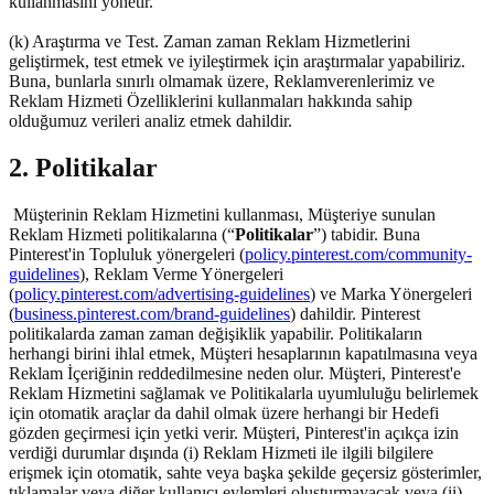
kullanmasını yönetir.
(k) Araştırma ve Test. Zaman zaman Reklam Hizmetlerini
geliştirmek, test etmek ve iyileştirmek için araştırmalar yapabiliriz.
Buna, bunlarla sınırlı olmamak üzere, Reklamverenlerimiz ve
Reklam Hizmeti Özelliklerini kullanmaları hakkında sahip
olduğumuz verileri analiz etmek dahildir.
2. Politikalar
Müşterinin Reklam Hizmetini kullanması, Müşteriye sunulan
Reklam Hizmeti politikalarına (“
Politikalar
”) tabidir. Buna
Pinterest'in Topluluk yönergeleri (
policy.pinterest.com/community-
guidelines
), Reklam Verme Yönergeleri
(
policy.pinterest.com/advertising-guidelines
) ve Marka Yönergeleri
(
business.pinterest.com/brand-guidelines
) dahildir. Pinterest
politikalarda zaman zaman değişiklik yapabilir. Politikaların
herhangi birini ihlal etmek, Müşteri hesaplarının kapatılmasına veya
Reklam İçeriğinin reddedilmesine neden olur. Müşteri, Pinterest'e
Reklam Hizmetini sağlamak ve Politikalarla uyumluluğu belirlemek
için otomatik araçlar da dahil olmak üzere herhangi bir Hedefi
gözden geçirmesi için yetki verir. Müşteri, Pinterest'in açıkça izin
verdiği durumlar dışında (i) Reklam Hizmeti ile ilgili bilgilere
erişmek için otomatik, sahte veya başka şekilde geçersiz gösterimler,
tıklamalar veya diğer kullanıcı eylemleri oluşturmayacak veya (ii)