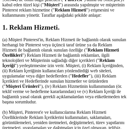
kabul eden tüzel kişi ("
Müşteri
") arasında yapılmıştır ve müşterinin
Pinterest reklam hizmetine ("
Reklam Hizmeti
") erişmesini ve
kullanmasını yönetir. Taraflar aşağıdaki şekilde anlaşır:
1. Reklam Hizmeti.
(a) Müşteri Pinterest'in, Reklam Hizmeti ile bağlantılı olarak sunulan
herhangi bir Pinterest veya üçüncü taraf ürüne ya da Reklam
Hizmeti ile bağlantılı olarak sunulan özelliğe ("
Reklam Hizmeti
Özellikleri
") Reklam Hizmeti ile bağlantılı reklamları, ilgili
teknolojileri ve Müşterinin sağladığı diğer içerikleri ("
Reklam
İçeriği
") yerleştirmesine izin verir. Müşteri, (i) Reklam İçeriğinden,
(ii) Reklam İçeriğinin kullanıcıları yönlendirdiği web siteleri,
uygulamalar veya diğer hedeflerden ("
Hedefler
"), (iii) Reklam
İçerikleri ve Hedeflerinde sunulan hizmetler ve ürünlerden
("
Müşteri Ürünleri
"), (iv) Reklam Hizmetinin kullanımından (ör.
teklif verme ve hedefleme kararlarından) ve (v) Reklam İçeriği ile
bağlantılı yasal olarak gerekli açıklamalardan veya etiketlemeden tek
başına sorumludur.
(b) Müşteri, Pinterest'e ve kullanıcılarına Reklam Hizmeti
Özelliklerinde Reklam İçeriklerini kullanmaları, saklamaları,
görüntülemeleri, yeniden üretmeleri, değiştirmeleri, türev yapıtlarını
üretmeleri, uygulamaları ve dağıtmaları için özel olmayan, telifsiz,