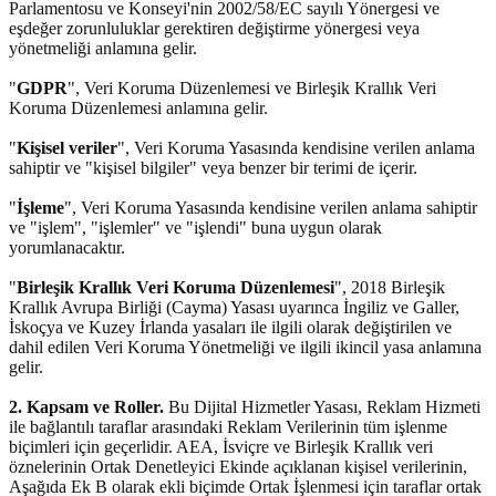
Parlamentosu ve Konseyi'nin 2002/58/EC sayılı Yönergesi ve
eşdeğer zorunluluklar gerektiren değiştirme yönergesi veya
yönetmeliği anlamına gelir.
"
GDPR
", Veri Koruma Düzenlemesi ve Birleşik Krallık Veri
Koruma Düzenlemesi anlamına gelir.
"
Kişisel veriler
", Veri Koruma Yasasında kendisine verilen anlama
sahiptir ve "kişisel bilgiler" veya benzer bir terimi de içerir.
"
İşleme
", Veri Koruma Yasasında kendisine verilen anlama sahiptir
ve "işlem", "işlemler" ve "işlendi" buna uygun olarak
yorumlanacaktır.
"
Birleşik Krallık Veri Koruma Düzenlemesi
", 2018 Birleşik
Krallık Avrupa Birliği (Cayma) Yasası uyarınca İngiliz ve Galler,
İskoçya ve Kuzey İrlanda yasaları ile ilgili olarak değiştirilen ve
dahil edilen Veri Koruma Yönetmeliği ve ilgili ikincil yasa anlamına
gelir.
2. Kapsam ve Roller.
Bu Dijital Hizmetler Yasası, Reklam Hizmeti
ile bağlantılı taraflar arasındaki Reklam Verilerinin tüm işlenme
biçimleri için geçerlidir. AEA, İsviçre ve Birleşik Krallık veri
öznelerinin Ortak Denetleyici Ekinde açıklanan kişisel verilerinin,
Aşağıda Ek B olarak ekli biçimde Ortak İşlenmesi için taraflar ortak