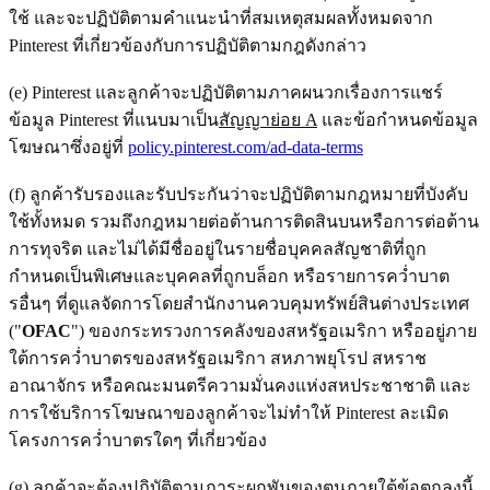
ใช้ และจะปฏิบัติตามคำแนะนำที่สมเหตุสมผลทั้งหมดจาก
Pinterest ที่เกี่ยวข้องกับการปฏิบัติตามกฎดังกล่าว
(e) Pinterest และลูกค้าจะปฏิบัติตามภาคผนวกเรื่องการแชร์
ข้อมูล Pinterest ที่แนบมาเป็น
สัญญาย่อย A
และข้อกําหนดข้อมูล
โฆษณาซึ่งอยู่ที่
policy.pinterest.com/ad-data-terms
(f) ลูกค้ารับรองและรับประกันว่าจะปฏิบัติตามกฎหมายที่บังคับ
ใช้ทั้งหมด รวมถึงกฎหมายต่อต้านการติดสินบนหรือการต่อต้าน
การทุจริต และไม่ได้มีชื่ออยู่ในรายชื่อบุคคลสัญชาติที่ถูก
กำหนดเป็นพิเศษและบุคคลที่ถูกบล็อก หรือรายการคว่ำบาต
รอื่นๆ ที่ดูแลจัดการโดยสำนักงานควบคุมทรัพย์สินต่างประเทศ
("
OFAC
") ของกระทรวงการคลังของสหรัฐอเมริกา หรืออยู่ภาย
ใต้การคว่ำบาตรของสหรัฐอเมริกา สหภาพยุโรป สหราช
อาณาจักร หรือคณะมนตรีความมั่นคงแห่งสหประชาชาติ และ
การใช้บริการโฆษณาของลูกค้าจะไม่ทำให้ Pinterest ละเมิด
โครงการคว่ำบาตรใดๆ ที่เกี่ยวข้อง
(g) ลูกค้าจะต้องปฏิบัติตามภาระผูกพันของตนภายใต้ข้อตกลงนี้