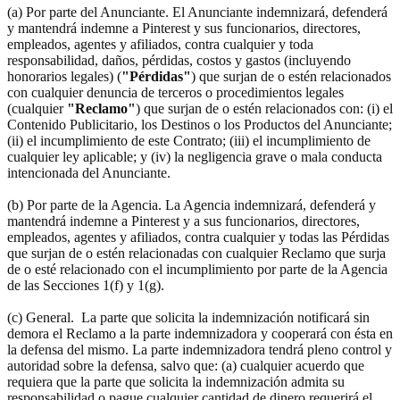
(a) Por parte del Anunciante. El Anunciante indemnizará, defenderá
y mantendrá indemne a Pinterest y sus funcionarios, directores,
empleados, agentes y afiliados, contra cualquier y toda
responsabilidad, daños, pérdidas, costos y gastos (incluyendo
honorarios legales) (
"Pérdidas"
) que surjan de o estén relacionados
con cualquier denuncia de terceros o procedimientos legales
(cualquier
"Reclamo"
) que surjan de o estén relacionados con: (i) el
Contenido Publicitario, los Destinos o los Productos del Anunciante;
(ii) el incumplimiento de este Contrato; (iii) el incumplimiento de
cualquier ley aplicable; y (iv) la negligencia grave o mala conducta
intencionada del Anunciante.
(b) Por parte de la Agencia. La Agencia indemnizará, defenderá y
mantendrá indemne a Pinterest y a sus funcionarios, directores,
empleados, agentes y afiliados, contra cualquier y todas las Pérdidas
que surjan de o estén relacionadas con cualquier Reclamo que surja
de o esté relacionado con el incumplimiento por parte de la Agencia
de las Secciones 1(f) y 1(g).
(c) General. La parte que solicita la indemnización notificará sin
demora el Reclamo a la parte indemnizadora y cooperará con ésta en
la defensa del mismo. La parte indemnizadora tendrá pleno control y
autoridad sobre la defensa, salvo que: (a) cualquier acuerdo que
requiera que la parte que solicita la indemnización admita su
responsabilidad o pague cualquier cantidad de dinero requerirá el