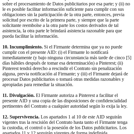
sobre el procesamiento de Datos publicitarios por esa parte; y (ii) no
le es posible facilitar información suficiente para cumplir con sus
obligaciones sin la participación de la otra parte, entonces, previa
solicitud por escrito de la primera parte, y siempre que la parte
solicitante reembolse a la otra parte los costos derivados de tal
asistencia, la otra parte le brindará asistencia razonable para que
pueda facilitar la información.
10. Incumplimiento.
Si el Firmante determina que ya no puede
cumplir con el presente AID: (i) el Firmante lo notificará
inmediatamente (y bajo ninguna circunstancia más tarde de cinco [5]
días hábiles después de tomar esa determinación) a Pinterest; (ii)
Pinterest tendrá derecho a rescindir el Contrato sin penalización
alguna, previa notificación al Firmante; y (iii) el Firmante dejará de
procesar Datos publicitarios o tomará otras medidas razonables y
apropiadas para remediar la situación.
11. Divulgación.
El Firmante autoriza a Pinterest a facilitar el
presente AID y una copia de las disposiciones de confidencialidad
pertinentes del Contrato a cualquier autoridad según lo exija la ley.
12. Supervivencia.
Los apartados 1 al 10 de este AID seguirán
vigentes tras la rescisión del Contrato hasta tanto el Firmante tenga
la custodia, el control o la posesión de los Datos publicitarios. Los
apartados 11 y 12 seguirán vigentes de forma indefinida.