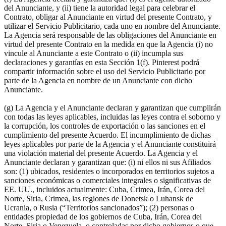
del Anunciante, y (ii) tiene la autoridad legal para celebrar el
Contrato, obligar al Anunciante en virtud del presente Contrato, y
utilizar el Servicio Publicitario, cada uno en nombre del Anunciante.
La Agencia será responsable de las obligaciones del Anunciante en
virtud del presente Contrato en la medida en que la Agencia (i) no
vincule al Anunciante a este Contrato o (ii) incumpla sus
declaraciones y garantías en esta Sección 1(f). Pinterest podrá
compartir información sobre el uso del Servicio Publicitario por
parte de la Agencia en nombre de un Anunciante con dicho
Anunciante.
(g) La Agencia y el Anunciante declaran y garantizan que cumplirán
con todas las leyes aplicables, incluidas las leyes contra el soborno y
la corrupción, los controles de exportación o las sanciones en el
cumplimiento del presente Acuerdo. El incumplimiento de dichas
leyes aplicables por parte de la Agencia y el Anunciante constituirá
una violación material del presente Acuerdo. La Agencia y el
Anunciante declaran y garantizan que: (i) ni ellos ni sus Afiliados
son: (1) ubicados, residentes o incorporados en territorios sujetos a
sanciones económicas o comerciales integrales o significativas de
EE. UU., incluidos actualmente: Cuba, Crimea, Irán, Corea del
Norte, Siria, Crimea, las regiones de Donetsk o Luhansk de
Ucrania, o Rusia (“Territorios sancionados”); (2) personas o
entidades propiedad de los gobiernos de Cuba, Irán, Corea del
Norte, Siria o Venezuela, o controladas por dicho gobiernos o que