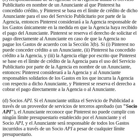
Publicitario en nombre de un Anunciante al que Pinterest ha
concedido crédito, y Pinterest se basa en el límite de crédito de dicho
Anunciante para el uso del Servicio Publicitario por parte de la
Agencia, entonces Pinterest considerará a la Agencia responsable de
los Gastos únicamente en la medida en que la Agencia haya recibido
el pago del Anunciante. Pinterest se reserva el derecho de solicitar el
pago directamente al Anunciante en caso de que la Agencia no
pague los Gastos de acuerdo con la Sección 3(b). Si (i) Pinterest no
puede conceder crédito a un Anunciante, (ii) Pinterest ha concedido
crédito a la Agencia, y (iii) la Agencia elige por escrito que Pinterest
se base en el límite de crédito de la Agencia para el uso del Servicio
Publicitario por parte de la Agencia en nombre de un Anunciante,
entonces: Pinterest considerará a la Agencia y al Anunciante
responsables solidarios de los Gastos en los que incurra la Agencia
con respecto a dicho Anunciante, y Pinterest se reserva el derecho a
cobrar el pago directamente a la Agencia o al Anunciante.
(d) Socios
API
. Si el Anunciante utiliza el Servicio de Publicidad a
través de un proveedor de servicios de terceros aprobado (un
"Socio
API
"
), el Anunciante reconoce que Pinterest no puede cumplir con
ningún límite presupuestario establecido por el Anunciante y el
Socio
API
, y el Anunciante será responsable de todos los Gastos
incurridos a través de un Socio
API
a pesar de cualquier límite
presupuestario.