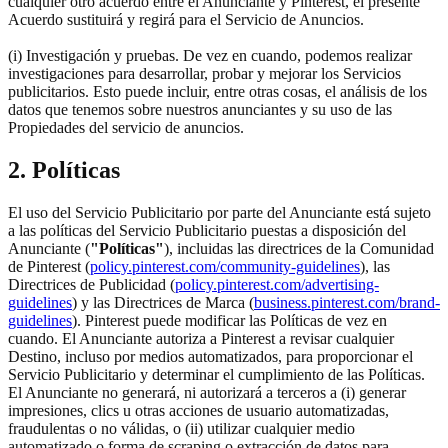
cualquier otro acuerdo entre el Anunciante y Pinterest, el presente
Acuerdo sustituirá y regirá para el Servicio de Anuncios.
(i) Investigación y pruebas. De vez en cuando, podemos realizar
investigaciones para desarrollar, probar y mejorar los Servicios
publicitarios. Esto puede incluir, entre otras cosas, el análisis de los
datos que tenemos sobre nuestros anunciantes y su uso de las
Propiedades del servicio de anuncios.
2. Políticas
El uso del Servicio Publicitario por parte del Anunciante está sujeto
a las políticas del Servicio Publicitario puestas a disposición del
Anunciante (
"Políticas"
), incluidas las directrices de la Comunidad
de Pinterest (
policy.pinterest.com/community-guidelines
), las
Directrices de Publicidad (
policy.pinterest.com/advertising-
guidelines
) y las Directrices de Marca (
business.pinterest.com/brand-
guidelines
). Pinterest puede modificar las Políticas de vez en
cuando. El Anunciante autoriza a Pinterest a revisar cualquier
Destino, incluso por medios automatizados, para proporcionar el
Servicio Publicitario y determinar el cumplimiento de las Políticas.
El Anunciante no generará, ni autorizará a terceros a (i) generar
impresiones, clics u otras acciones de usuario automatizadas,
fraudulentas o no válidas, o (ii) utilizar cualquier medio
automatizado o forma de scraping o extracción de datos para