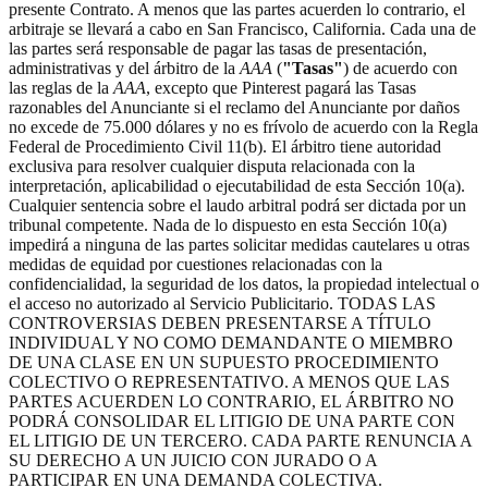
presente Contrato. A menos que las partes acuerden lo contrario, el
arbitraje se llevará a cabo en San Francisco, California. Cada una de
las partes será responsable de pagar las tasas de presentación,
administrativas y del árbitro de la
AAA
(
"Tasas"
) de acuerdo con
las reglas de la
AAA
, excepto que Pinterest pagará las Tasas
razonables del Anunciante si el reclamo del Anunciante por daños
no excede de 75.000 dólares y no es frívolo de acuerdo con la Regla
Federal de Procedimiento Civil 11(b). El árbitro tiene autoridad
exclusiva para resolver cualquier disputa relacionada con la
interpretación, aplicabilidad o ejecutabilidad de esta Sección 10(a).
Cualquier sentencia sobre el laudo arbitral podrá ser dictada por un
tribunal competente. Nada de lo dispuesto en esta Sección 10(a)
impedirá a ninguna de las partes solicitar medidas cautelares u otras
medidas de equidad por cuestiones relacionadas con la
confidencialidad, la seguridad de los datos, la propiedad intelectual o
el acceso no autorizado al Servicio Publicitario. TODAS LAS
CONTROVERSIAS DEBEN PRESENTARSE A TÍTULO
INDIVIDUAL Y NO COMO DEMANDANTE O MIEMBRO
DE UNA CLASE EN UN SUPUESTO PROCEDIMIENTO
COLECTIVO O REPRESENTATIVO. A MENOS QUE LAS
PARTES ACUERDEN LO CONTRARIO, EL ÁRBITRO NO
PODRÁ CONSOLIDAR EL LITIGIO DE UNA PARTE CON
EL LITIGIO DE UN TERCERO. CADA PARTE RENUNCIA A
SU DERECHO A UN JUICIO CON JURADO O A
PARTICIPAR EN UNA DEMANDA COLECTIVA.