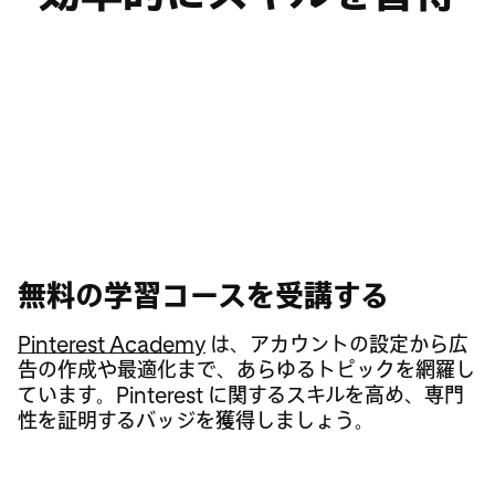
オンラインコース
成功事例
ウェビナー
無料の学習コースを受講する
マーケティングの成功事例を見る
ウェビナーを見る
Pinterest Academy
Pinterest で成功を収めたブランドや代理店の事例
Pinterest の広告ソリューション、ユーザーインサ
は、アカウントの設定から広
告の作成や最適化まで、あらゆるトピックを網羅し
から、
イト、マーケティング戦略を活用してビジネスを拡
役立つヒントやポイント
を学びましょう。
ています。Pinterest に関するスキルを高め、専門
大する方法について、
Pinterest エキスパートから
性を証明するバッジを獲得しましょう。
直接学びましょう
。