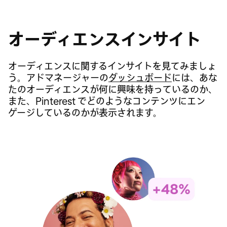
Pinterest Predicts
オーディエンスインサイト
Pinterest トレンドツール
Pinterest Predicts
オーディエンスに関するインサイトを見てみましょ
Pinterest トレンドツール
「まだトレンドになっていないトレンド」レポート
を活用すると、世界中の
う。アドマネージャーの
ユーザーが今、何を求めているのかが分かります
で、カルチャーを先取りしましょう。
ダッシュボード
Pinterest
には、あな
たのオーディエンスが何に興味を持っているのか、
（一部地域のみ）。ユーザーが何を検索しているか
Predicts
では、Pinterest ユーザーの検索動向をも
また、Pinterest でどのようなコンテンツにエン
をチェックして、新しいトレンドや上昇中のトピッ
とに、フードからファッションまで、さまざまなカ
ゲージしているのかが表示されます。
クを見つけましょう。
テゴリで次に来るトレンドを予測しています。
Predicts トレンドをチェックして、
キャンペーン
に活用する方法を学びましょう
。