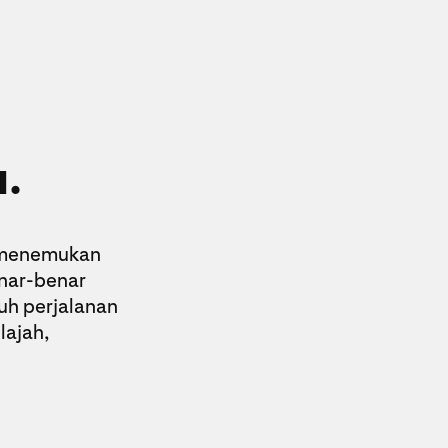
.
 menemukan
enar-benar
uh perjalanan
lajah,