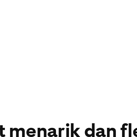
dapat mendongkrak
penayangan video,
berdasarkan tayan
penayangan video 
 menarik dan fl