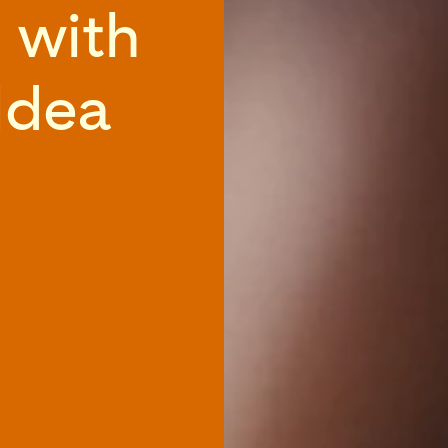
g with
Idea