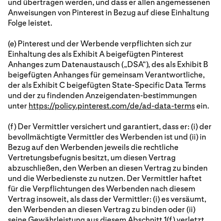
und übertragen werden, und dass er allen angemessenen
Anweisungen von Pinterest in Bezug auf diese Einhaltung
Folge leistet.
(e) Pinterest und der Werbende verpflichten sich zur
Einhaltung des als Exhibit A beigefügten Pinterest
Anhanges zum Datenaustausch („DSA“), des als Exhibit B
beigefügten Anhanges für gemeinsam Verantwortliche,
der als Exhibit C beigefügten State-Specific Data Terms
und der zu findenden Anzeigendaten-bestimmungen
unter
https://policy.pinterest.com/de/ad-data-terms
ein.
(f) Der Vermittler versichert und garantiert, dass er: (i) der
bevollmächtigte Vermittler des Werbenden ist und (ii) in
Bezug auf den Werbenden jeweils die rechtliche
Vertretungsbefugnis besitzt, um diesen Vertrag
abzuschließen, den Werben an diesen Vertrag zu binden
und die Werbedienste zu nutzen. Der Vermittler haftet
für die Verpflichtungen des Werbenden nach diesem
Vertrag insoweit, als dass der Vermittler: (i) es versäumt,
den Werbenden an diesen Vertrag zu binden oder (ii)
seine Gewährleistung aus diesem Abschnitt 1(f) verletzt.