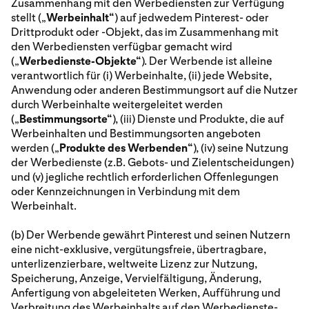
Zusammenhang mit den Werbediensten zur Verfügung
stellt („
Werbeinhalt“
) auf jedwedem Pinterest- oder
Drittprodukt oder -Objekt, das im Zusammenhang mit
den Werbediensten verfügbar gemacht wird
(„
Werbedienste-Objekte“
). Der Werbende ist alleine
verantwortlich für (i) Werbeinhalte, (ii) jede Website,
Anwendung oder anderen Bestimmungsort auf die Nutzer
durch Werbeinhalte weitergeleitet werden
(„
Bestimmungsorte“
), (iii) Dienste und Produkte, die auf
Werbeinhalten und Bestimmungsorten angeboten
werden („
Produkte des Werbenden“
), (iv) seine Nutzung
der Werbedienste (z.B. Gebots- und Zielentscheidungen)
und (v) jegliche rechtlich erforderlichen Offenlegungen
oder Kennzeichnungen in Verbindung mit dem
Werbeinhalt.
(b) Der Werbende gewährt Pinterest und seinen Nutzern
eine nicht-exklusive, vergütungsfreie, übertragbare,
unterlizenzierbare, weltweite Lizenz zur Nutzung,
Speicherung, Anzeige, Vervielfältigung, Änderung,
Anfertigung von abgeleiteten Werken, Aufführung und
Verbreitung des Werbeinhalts auf den Werbedienste-