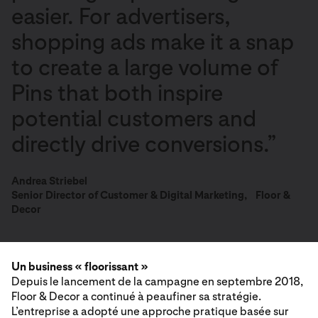
easier. For advertisers,
shopping ads make it a snap
to create a large volume of
Pins that both inspire
potential customers and
directly drive conversions.”
Andrea Striebel
Senior Director of Customer & Digital Marketing, Floor &
Decor
Un business « floorissant »
Depuis le lancement de la campagne en septembre 2018,
Floor & Decor a continué à peaufiner sa stratégie.
L’entreprise a adopté une approche pratique basée sur