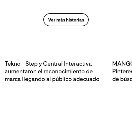
Ver más historias
Tekno - Step y Central Interactiva
MANGO 
aumentaron el reconocimiento de
Pintere
marca llegando al público adecuado
de búsq