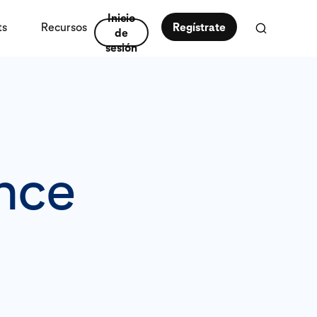
Inicio
ts
Recursos
Regístrate
de
sesión
ence