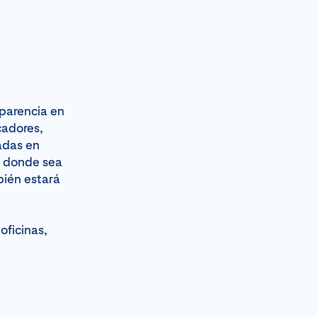
sparencia en
cadores,
sadas en
a donde sea
bién estará
oficinas,