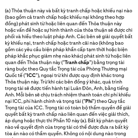
(a) Thỏa thuận này và bất kỳ tranh chấp hoặc khiếu nại nào
(bao gồm cả tranh chấp hoặc khiếu nại không theo hợp
đồng) phát sinh từ hoặc liên quan đến Thỏa thuận này
hoặc vấn đề hoặc sự hình thành của thỏa thuận sẽ được chi
phối và hiểu theo luật pháp Anh. Các bên sẽ giải quyết bất
kỳ khiếu nại, tranh chấp hoặc tranh cãi nào (không bao
gồm các yêu cầu biện pháp khẩn cấp tạm thời hoặc biện
pháp khắc phục giảm nhẹ nào khác) phát sinh từ hoặc liên
quan đến Thỏa thuận này ("
Tranh chấp
") bằng trọng tài
ràng buộc theo Quy tắc Trọng tài của Phòng Thương mại
Quốc tế ("
ICC
"), ngoại trừ khi được quy định khác trong
Thỏa thuận này. Trừ khi các bên đồng ý khác, quá trình
trọng tài sẽ được tiến hành tại Luân Đôn, Anh, bằng tiếng
Anh. Mỗi bên sẽ chịu trách nhiệm thanh toán chi phí khiếu
nại ICC, phí hành chính và trọng tài ("
Phí
") theo Quy tắc
Trọng tài của ICC. Trọng tài có toàn bộ thẩm quyền để giải
quyết bất kỳ tranh chấp nào liên quan đến việc giải thích,
áp dụng hoặc thực thi Phần 10 này (a). Bất kỳ phán quyết
nào về quyết định của trọng tài có thể được đưa ra bất kỳ
tòa án nào có thẩm quyền. Không có nội dung nào trong