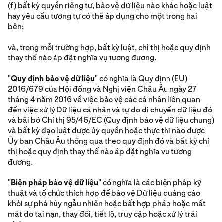
(f) bất kỳ quyền riêng tư, bảo vệ dữ liệu nào khác hoặc luật
hay yêu cầu tương tự có thể áp dụng cho một trong hai
bên;
và, trong mỗi trường hợp, bất kỳ luật, chỉ thị hoặc quy định
thay thế nào áp đặt nghĩa vụ tương đương.
"
Quy định bảo vệ dữ liệu
" có nghĩa là Quy định (EU)
2016/679 của Hội đồng và Nghị viện Châu Âu ngày 27
tháng 4 năm 2016 về việc bảo vệ các cá nhân liên quan
đến việc xử lý Dữ liệu cá nhân và tự do di chuyển dữ liệu đó
và bãi bỏ Chỉ thị 95/46/EC (Quy định bảo vệ dữ liệu chung)
và bất kỳ đạo luật được ủy quyền hoặc thực thi nào được
Ủy ban Châu Âu thông qua theo quy định đó và bất kỳ chỉ
thị hoặc quy định thay thế nào áp đặt nghĩa vụ tương
đương.
"
Biện pháp bảo vệ dữ liệu
" có nghĩa là các biện pháp kỹ
thuật và tổ chức thích hợp để bảo vệ Dữ liệu quảng cáo
khỏi sự phá hủy ngẫu nhiên hoặc bất hợp pháp hoặc mất
mát do tai nạn, thay đổi, tiết lộ, truy cập hoặc xử lý trái