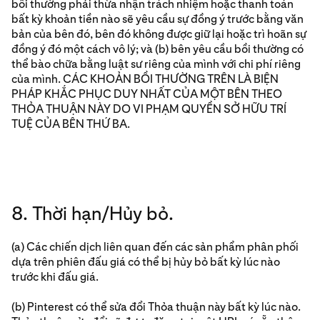
bồi thường phải thừa nhận trách nhiệm hoặc thanh toán
bất kỳ khoản tiền nào sẽ yêu cầu sự đồng ý trước bằng văn
bản của bên đó, bên đó không được giữ lại hoặc trì hoãn sự
đồng ý đó một cách vô lý; và (b) bên yêu cầu bồi thường có
thể bào chữa bằng luật sư riêng của mình với chi phí riêng
của mình. CÁC KHOẢN BỒI THƯỜNG TRÊN LÀ BIỆN
PHÁP KHẮC PHỤC DUY NHẤT CỦA MỘT BÊN THEO
THỎA THUẬN NÀY DO VI PHẠM QUYỀN SỞ HỮU TRÍ
TUỆ CỦA BÊN THỨ BA.
8. Thời hạn/Hủy bỏ.
(a) Các chiến dịch liên quan đến các sản phẩm phân phối
dựa trên phiên đấu giá có thể bị hủy bỏ bất kỳ lúc nào
trước khi đấu giá.
(b) Pinterest có thể sửa đổi Thỏa thuận này bất kỳ lúc nào.