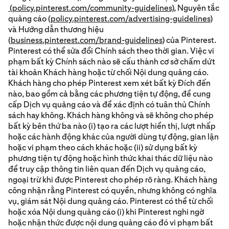
(policy.pinterest.com/community-guidelines),
Nguyên tắc
quảng cáo (
policy.pinterest.com/advertising-guidelines
)
và Hướng dẫn thương hiệu
(
business.pinterest.com/brand-guidelines
) của Pinterest.
Pinterest có thể sửa đổi Chính sách theo thời gian. Việc vi
phạm bất kỳ Chính sách nào sẽ cấu thành cơ sở chấm dứt
tài khoản Khách hàng hoặc từ chối Nội dung quảng cáo.
Khách hàng cho phép Pinterest xem xét bất kỳ Đích đến
nào, bao gồm cả bằng các phương tiện tự động, để cung
cấp Dịch vụ quảng cáo và để xác định có tuân thủ Chính
sách hay không. Khách hàng không và sẽ không cho phép
bất kỳ bên thứ ba nào (i) tạo ra các lượt hiển thị, lượt nhấp
hoặc các hành động khác của người dùng tự động, gian lận
hoặc vi phạm theo cách khác hoặc (ii) sử dụng bất kỳ
phương tiện tự động hoặc hình thức khai thác dữ liệu nào
để truy cập thông tin liên quan đến Dịch vụ quảng cáo,
ngoại trừ khi được Pinterest cho phép rõ ràng. Khách hàng
công nhận rằng Pinterest có quyền, nhưng không có nghĩa
vụ, giám sát Nội dung quảng cáo. Pinterest có thể từ chối
hoặc xóa Nội dung quảng cáo (i) khi Pinterest nghi ngờ
hoặc nhận thức được nội dung quảng cáo đó vi phạm bất