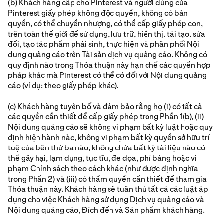
(b) Khách hàng cấp cho Pinterest và người dùng của
Pinterest giấy phép không độc quyền, không có bản
quyền, có thể chuyển nhượng, có thể cấp giấy phép con,
trên toàn thế giới để sử dụng, lưu trữ, hiển thị, tái tạo, sửa
đổi, tạo tác phẩm phái sinh, thực hiện và phân phối Nội
dung quảng cáo trên Tài sản dịch vụ quảng cáo. Không có
quy định nào trong Thỏa thuận này hạn chế các quyền hợp
pháp khác mà Pinterest có thể có đối với Nội dung quảng
cáo (ví dụ: theo giấy phép khác).
(c) Khách hàng tuyên bố và đảm bảo rằng họ (i) có tất cả
các quyền cần thiết để cấp giấy phép trong Phần 1(b), (ii)
Nội dung quảng cáo sẽ không vi phạm bất kỳ luật hoặc quy
định hiện hành nào, không vi phạm bất kỳ quyền sở hữu trí
tuệ của bên thứ ba nào, không chứa bất kỳ tài liệu nào có
thể gây hại, lạm dụng, tục tĩu, đe dọa, phỉ báng hoặc vi
phạm Chính sách theo cách khác (như được định nghĩa
trong Phần 2) và (iii) có thẩm quyền cần thiết để tham gia
Thỏa thuận này. Khách hàng sẽ tuân thủ tất cả các luật áp
dụng cho việc Khách hàng sử dụng Dịch vụ quảng cáo và
Nội dung quảng cáo, Đích đến và Sản phẩm khách hàng.