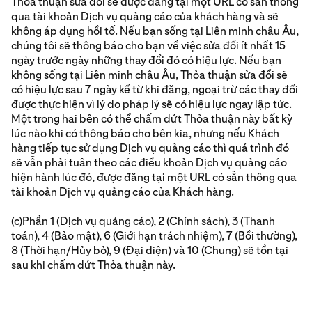
Thỏa thuận sửa đổi sẽ được đăng tại một URL có sẵn thông
qua tài khoản Dịch vụ quảng cáo của khách hàng và sẽ
không áp dụng hồi tố. Nếu bạn sống tại Liên minh châu Âu,
chúng tôi sẽ thông báo cho bạn về việc sửa đổi ít nhất 15
ngày trước ngày những thay đổi đó có hiệu lực. Nếu bạn
không sống tại Liên minh châu Âu, Thỏa thuận sửa đổi sẽ
có hiệu lực sau 7 ngày kể từ khi đăng, ngoại trừ các thay đổi
được thực hiện vì lý do pháp lý sẽ có hiệu lực ngay lập tức.
Một trong hai bên có thể chấm dứt Thỏa thuận này bất kỳ
lúc nào khi có thông báo cho bên kia, nhưng nếu Khách
hàng tiếp tục sử dụng Dịch vụ quảng cáo thì quá trình đó
sẽ vẫn phải tuân theo các điều khoản Dịch vụ quảng cáo
hiện hành lúc đó, được đăng tại một URL có sẵn thông qua
tài khoản Dịch vụ quảng cáo của Khách hàng.
(c)Phần 1 (Dịch vụ quảng cáo), 2 (Chính sách), 3 (Thanh
toán), 4 (Bảo mật), 6 (Giới hạn trách nhiệm), 7 (Bồi thường),
8 (Thời hạn/Hủy bỏ), 9 (Đại diện) và 10 (Chung) sẽ tồn tại
sau khi chấm dứt Thỏa thuận này.