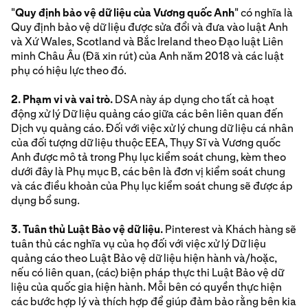
"
Quy định bảo vệ dữ liệu của Vương quốc Anh
" có nghĩa là
Quy định bảo vệ dữ liệu được sửa đổi và đưa vào luật Anh
và Xứ Wales, Scotland và Bắc Ireland theo Đạo luật Liên
minh Châu Âu (Đã xin rút) của Anh năm 2018 và các luật
phụ có hiệu lực theo đó.
2. Phạm vi và vai trò.
DSA này áp dụng cho tất cả hoạt
động xử lý Dữ liệu quảng cáo giữa các bên liên quan đến
Dịch vụ quảng cáo. Đối với việc xử lý chung dữ liệu cá nhân
của đối tượng dữ liệu thuộc EEA, Thụy Sĩ và Vương quốc
Anh được mô tả trong Phụ lục kiểm soát chung, kèm theo
dưới đây là Phụ mục B, các bên là đơn vị kiểm soát chung
và các điều khoản của Phụ lục kiểm soát chung sẽ được áp
dụng bổ sung.
3. Tuân thủ Luật Bảo vệ dữ liệu.
Pinterest và Khách hàng sẽ
tuân thủ các nghĩa vụ của họ đối với việc xử lý Dữ liệu
quảng cáo theo Luật Bảo vệ dữ liệu hiện hành và/hoặc,
nếu có liên quan, (các) biện pháp thực thi Luật Bảo vệ dữ
liệu của quốc gia hiện hành. Mỗi bên có quyền thực hiện
các bước hợp lý và thích hợp để giúp đảm bảo rằng bên kia