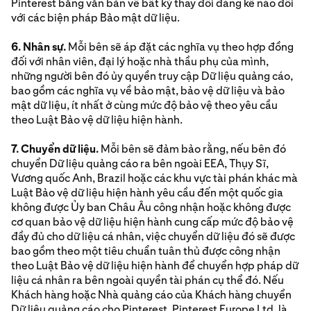
Pinterest bằng văn bản về bất kỳ thay đổi đáng kể nào đối
với các biện pháp Bảo mật dữ liệu.
6. Nhân sự.
Mỗi bên sẽ áp đặt các nghĩa vụ theo hợp đồng
đối với nhân viên, đại lý hoặc nhà thầu phụ của mình,
những người bên đó ủy quyền truy cập Dữ liệu quảng cáo,
bao gồm các nghĩa vụ về bảo mật, bảo vệ dữ liệu và bảo
mật dữ liệu, ít nhất ở cùng mức độ bảo vệ theo yêu cầu
theo Luật Bảo vệ dữ liệu hiện hành.
7. Chuyển dữ liệu.
Mỗi bên sẽ đảm bảo rằng, nếu bên đó
chuyển Dữ liệu quảng cáo ra bên ngoài EEA, Thụy Sĩ,
Vương quốc Anh, Brazil hoặc các khu vực tài phán khác mà
Luật Bảo vệ dữ liệu hiện hành yêu cầu đến một quốc gia
không được Ủy ban Châu Âu công nhận hoặc không được
cơ quan bảo vệ dữ liệu hiện hành cung cấp mức độ bảo vệ
đầy đủ cho dữ liệu cá nhân, việc chuyển dữ liệu đó sẽ được
bao gồm theo một tiêu chuẩn tuân thủ được công nhận
theo Luật Bảo vệ dữ liệu hiện hành để chuyển hợp pháp dữ
liệu cá nhân ra bên ngoài quyền tài phán cụ thể đó. Nếu
Khách hàng hoặc Nhà quảng cáo của Khách hàng chuyển
Dữ liệu quảng cáo cho Pinterest, Pinterest Europe Ltd. là