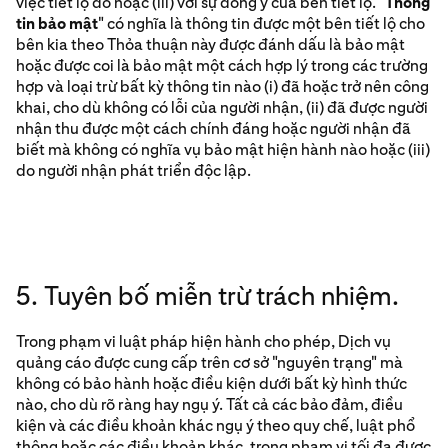
việc tiết lộ đó hoặc (iii) với sự đồng ý của bên tiết lộ. "
Thông
tin bảo mật
" có nghĩa là thông tin được một bên tiết lộ cho
bên kia theo Thỏa thuận này được đánh dấu là bảo mật
hoặc được coi là bảo mật một cách hợp lý trong các trường
hợp và loại trừ bất kỳ thông tin nào (i) đã hoặc trở nên công
khai, cho dù không có lỗi của người nhận, (ii) đã được người
nhận thu được một cách chính đáng hoặc người nhận đã
biết mà không có nghĩa vụ bảo mật hiện hành nào hoặc (iii)
do người nhận phát triển độc lập.
5. Tuyên bố miễn trừ trách nhiệm.
Trong phạm vi luật pháp hiện hành cho phép, Dịch vụ
quảng cáo được cung cấp trên cơ sở "nguyên trạng" mà
không có bảo hành hoặc điều kiện dưới bất kỳ hình thức
nào, cho dù rõ ràng hay ngụ ý. Tất cả các bảo đảm, điều
kiện và các điều khoản khác ngụ ý theo quy chế, luật phổ
thông hoặc các điều khoản khác, trong phạm vi tối đa được