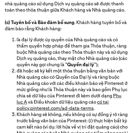
nhà quảng cáo sử dụng Dịch vụ quảng cáo sẽ được thanh
toán theo thỏa thuận giữa Khách hàng và Nhà quảng cáo.
(c) Tuyên bố và Bảo đảm bổ sung
. Khách hàng tuyên bố và
đảm bảo rằng Khách hàng:
là đại lý được ủy quyền của Nhà quảng cáo và có
thẩm quyền hợp pháp để tham gia Thỏa thuận, ràng
buộc Nhà quảng cáo theo Thỏa thuận này và sử dụng
Dịch vụ quảng cáo, thay mặt cho Nhà quảng cáo (các
quyền này gọi chung là "
Quyền đại lý
");
đã hoặc sẽ ký kết một thỏa thuận bằng văn bản với
Nhà quảng cáo có Quyền của Đại lý và ràng buộc
Nhà quảng cáo với các điều khoản bảo vệ Pinterest ở
mức giống như là Thỏa thuận này và bao gồm Phụ lục
chia sẻ dữ liệu của Pinterest đi kèm dưới dạng
Phụ
lục A
và Điều khoản dữ liệu quảng cáo
có tại
policy.pinterest.com/ad-data-terms
.
Khách hàng sẽ không, nếu không có sự đồng ý rõ ràng
trước bằng văn bản của Pinterest: (i) thực hiện bất kỳ
cam kết nào (ví dụ: lời hứa về vị trí đặt quảng cáo) cho