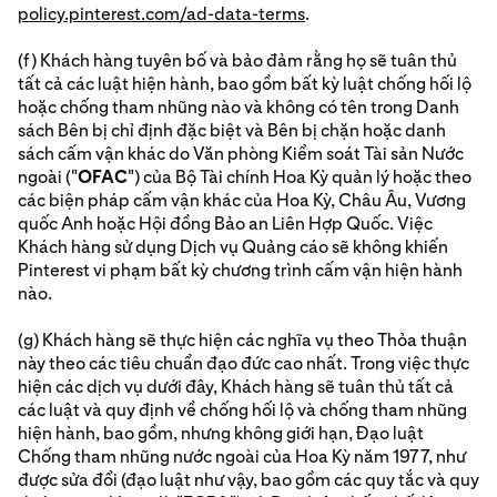
policy.pinterest.com/ad-data-terms
.
(f) Khách hàng tuyên bố và bảo đảm rằng họ sẽ tuân thủ
tất cả các luật hiện hành, bao gồm bất kỳ luật chống hối lộ
hoặc chống tham nhũng nào và không có tên trong Danh
sách Bên bị chỉ định đặc biệt và Bên bị chặn hoặc danh
sách cấm vận khác do Văn phòng Kiểm soát Tài sản Nước
ngoài ("
OFAC
") của Bộ Tài chính Hoa Kỳ quản lý hoặc theo
các biện pháp cấm vận khác của Hoa Kỳ, Châu Âu, Vương
quốc Anh hoặc Hội đồng Bảo an Liên Hợp Quốc. Việc
Khách hàng sử dụng Dịch vụ Quảng cáo sẽ không khiến
Pinterest vi phạm bất kỳ chương trình cấm vận hiện hành
nào.
(g) Khách hàng sẽ thực hiện các nghĩa vụ theo Thỏa thuận
này theo các tiêu chuẩn đạo đức cao nhất. Trong việc thực
hiện các dịch vụ dưới đây, Khách hàng sẽ tuân thủ tất cả
các luật và quy định về chống hối lộ và chống tham nhũng
hiện hành, bao gồm, nhưng không giới hạn, Đạo luật
Chống tham nhũng nước ngoài của Hoa Kỳ năm 1977, như
được sửa đổi (đạo luật như vậy, bao gồm các quy tắc và quy