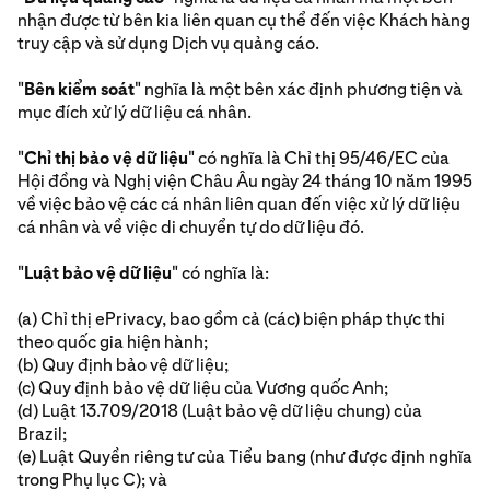
nhận được từ bên kia liên quan cụ thể đến việc Khách hàng
truy cập và sử dụng Dịch vụ quảng cáo.
"
Bên kiểm soát
" nghĩa là một bên xác định phương tiện và
mục đích xử lý dữ liệu cá nhân.
"
Chỉ thị bảo vệ dữ liệu
" có nghĩa là Chỉ thị 95/46/EC của
Hội đồng và Nghị viện Châu Âu ngày 24 tháng 10 năm 1995
về việc bảo vệ các cá nhân liên quan đến việc xử lý dữ liệu
cá nhân và về việc di chuyển tự do dữ liệu đó.
"
Luật bảo vệ dữ liệu
" có nghĩa là:
(a) Chỉ thị ePrivacy, bao gồm cả (các) biện pháp thực thi
theo quốc gia hiện hành;
(b) Quy định bảo vệ dữ liệu;
(c) Quy định bảo vệ dữ liệu của Vương quốc Anh;
(d) Luật 13.709/2018 (Luật bảo vệ dữ liệu chung) của
Brazil;
(e) Luật Quyền riêng tư của Tiểu bang (như được định nghĩa
trong Phụ lục C); và