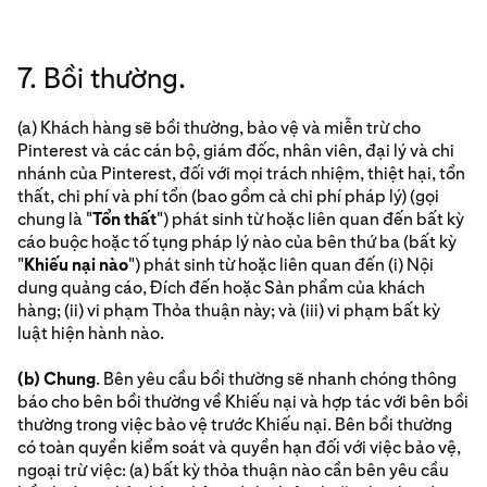
7. Bồi thường.
(a) Khách hàng sẽ bồi thường, bảo vệ và miễn trừ cho
Pinterest và các cán bộ, giám đốc, nhân viên, đại lý và chi
nhánh của Pinterest, đối với mọi trách nhiệm, thiệt hại, tổn
thất, chi phí và phí tổn (bao gồm cả chi phí pháp lý) (gọi
chung là "
Tổn thất
") phát sinh từ hoặc liên quan đến bất kỳ
cáo buộc hoặc tố tụng pháp lý nào của bên thứ ba (bất kỳ
"
Khiếu nại nào
") phát sinh từ hoặc liên quan đến (i) Nội
dung quảng cáo, Đích đến hoặc Sản phẩm của khách
hàng; (ii) vi phạm Thỏa thuận này; và (iii) vi phạm bất kỳ
luật hiện hành nào.
(b) Chung
. Bên yêu cầu bồi thường sẽ nhanh chóng thông
báo cho bên bồi thường về Khiếu nại và hợp tác với bên bồi
thường trong việc bảo vệ trước Khiếu nại. Bên bồi thường
có toàn quyền kiểm soát và quyền hạn đối với việc bảo vệ,
ngoại trừ việc: (a) bất kỳ thỏa thuận nào cần bên yêu cầu