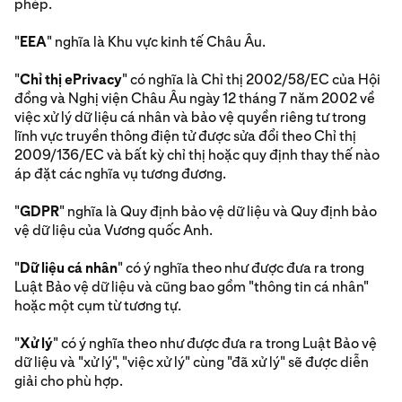
phép.
"
EEA
" nghĩa là Khu vực kinh tế Châu Âu.
"
Chỉ thị ePrivacy
" có nghĩa là Chỉ thị 2002/58/EC của Hội
đồng và Nghị viện Châu Âu ngày 12 tháng 7 năm 2002 về
việc xử lý dữ liệu cá nhân và bảo vệ quyền riêng tư trong
lĩnh vực truyền thông điện tử được sửa đổi theo Chỉ thị
2009/136/EC và bất kỳ chỉ thị hoặc quy định thay thế nào
áp đặt các nghĩa vụ tương đương.
"
GDPR
" nghĩa là Quy định bảo vệ dữ liệu và Quy định bảo
vệ dữ liệu của Vương quốc Anh.
"
Dữ liệu cá nhân
" có ý nghĩa theo như được đưa ra trong
Luật Bảo vệ dữ liệu và cũng bao gồm "thông tin cá nhân"
hoặc một cụm từ tương tự.
"
Xử lý
" có ý nghĩa theo như được đưa ra trong Luật Bảo vệ
dữ liệu và "xử lý", "việc xử lý" cùng "đã xử lý" sẽ được diễn
giải cho phù hợp.