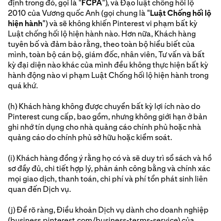
định trong đó, gọi là "
FCPA
"), và Đạo luật chống hối lộ
2010 của Vương quốc Anh (gọi chung là "
Luật Chống hối lộ
hiện hành
") và sẽ không khiến Pinterest vi phạm bất kỳ
Luật chống hối lộ hiện hành nào. Hơn nữa, Khách hàng
tuyên bố và đảm bảo rằng, theo toàn bộ hiểu biết của
mình, toàn bộ cán bộ, giám đốc, nhân viên, Tư vấn và bất
kỳ đại diện nào khác của mình đều không thực hiện bất kỳ
hành động nào vi phạm Luật Chống hối lộ hiện hành trong
quá khứ.
(h) Khách hàng không được chuyển bất kỳ lợi ích nào do
Pinterest cung cấp, bao gồm, nhưng không giới hạn ở bản
ghi nhớ tín dụng cho nhà quảng cáo chính phủ hoặc nhà
quảng cáo do chính phủ sở hữu hoặc kiểm soát.
(i) Khách hàng đồng ý rằng họ có và sẽ duy trì sổ sách và hồ
sơ đầy đủ, chi tiết hợp lý, phản ánh công bằng và chính xác
mọi giao dịch, thanh toán, chi phí và phí tổn phát sinh liên
quan đến Dịch vụ.
(j) Để rõ ràng, Điều khoản Dịch vụ dành cho doanh nghiệp
(
business.pinterest.com/business-terms-service
) của