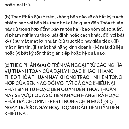
hoặc loại trừ.
(b) Theo Phần 6(a) ở trên, không bên nào sẽ có bất kỳ trách
nhiệm nào với bên kia theo hoặc liên quan đến Thỏa thuận
này dù trong hợp đồng, xảy ra tổn hại (bao gồm cả sơ suất),
vi phạm nghĩa vụ theo luật định hoặc cách khác, đối với bất
kỳ (i) sự mất mát lợi nhuận (dù trực tiếp hay gián tiếp), (ii)
mất niềm tin, (iii) mất khả năng kinh doanh, (iv) mất dữ liệu
hoặc (v) bất kỳ tổn thất gián tiếp hoặc hệ quả nào.
(c) THEO PHẦN 6(A) Ở TRÊN VÀ NGOẠI TRỪ CÁC NGHĨA
VỤ THANH TOÁN CỦA ĐẠI LÝ HOẶC KHÁCH HÀNG
THEO THỎA THUẬN NÀY, KHÔNG TRÁCH NHIỆM TỔNG
HỢP CỦA BÊN NÀO ĐỐI VỚI TẤT CẢ CÁC KHIẾU NẠI
PHÁT SINH TỪ HOẶC LIÊN QUAN ĐẾN THỎA THUẬN
NÀY SẼ VƯỢT QUÁ SỐ TIỀN KHÁCH HÀNG TRẢ HOẶC
PHẢI TRẢ CHO PINTEREST TRONG CHÍN MƯƠI (90)
NGÀY TRƯỚC NGÀY HOẠT ĐỘNG ĐẦU TIÊN DẪN ĐẾN
KHIẾU NẠI.