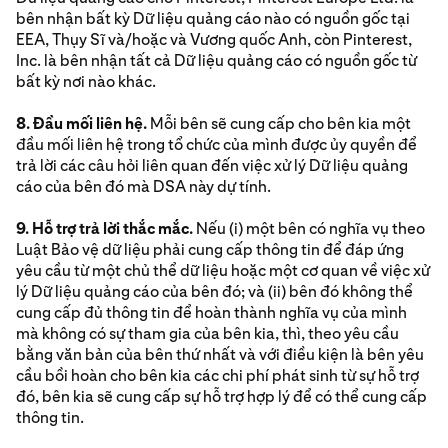
bên nhận bất kỳ Dữ liệu quảng cáo nào có nguồn gốc tại
EEA, Thụy Sĩ và/hoặc và Vương quốc Anh, còn Pinterest,
Inc. là bên nhận tất cả Dữ liệu quảng cáo có nguồn gốc từ
bất kỳ nơi nào khác.
8. Đầu mối liên hệ.
Mỗi bên sẽ cung cấp cho bên kia một
đầu mối liên hệ trong tổ chức của mình được ủy quyền để
trả lời các câu hỏi liên quan đến việc xử lý Dữ liệu quảng
cáo của bên đó mà DSA này dự tính.
9. Hỗ trợ trả lời thắc mắc.
Nếu (i) một bên có nghĩa vụ theo
Luật Bảo vệ dữ liệu phải cung cấp thông tin để đáp ứng
yêu cầu từ một chủ thể dữ liệu hoặc một cơ quan về việc xử
lý Dữ liệu quảng cáo của bên đó; và (ii) bên đó không thể
cung cấp đủ thông tin để hoàn thành nghĩa vụ của mình
mà không có sự tham gia của bên kia, thì, theo yêu cầu
bằng văn bản của bên thứ nhất và với điều kiện là bên yêu
cầu bồi hoàn cho bên kia các chi phí phát sinh từ sự hỗ trợ
đó, bên kia sẽ cung cấp sự hỗ trợ hợp lý để có thể cung cấp
thông tin.