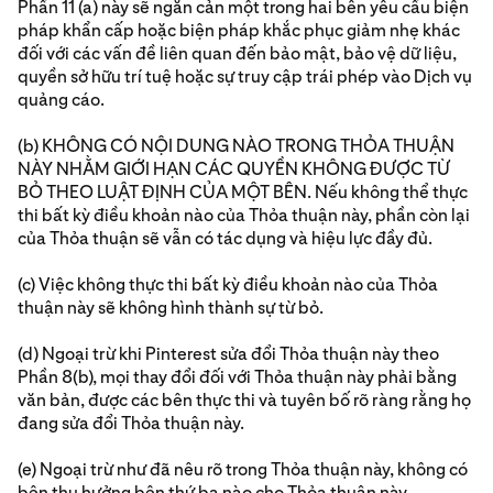
Phần 11 (a) này sẽ ngăn cản một trong hai bên yêu cầu biện
pháp khẩn cấp hoặc biện pháp khắc phục giảm nhẹ khác
đối với các vấn đề liên quan đến bảo mật, bảo vệ dữ liệu,
quyền sở hữu trí tuệ hoặc sự truy cập trái phép vào Dịch vụ
quảng cáo.
(b) KHÔNG CÓ NỘI DUNG NÀO TRONG THỎA THUẬN
NÀY NHẰM GIỚI HẠN CÁC QUYỀN KHÔNG ĐƯỢC TỪ
BỎ THEO LUẬT ĐỊNH CỦA MỘT BÊN. Nếu không thể thực
thi bất kỳ điều khoản nào của Thỏa thuận này, phần còn lại
của Thỏa thuận sẽ vẫn có tác dụng và hiệu lực đầy đủ.
(c) Việc không thực thi bất kỳ điều khoản nào của Thỏa
thuận này sẽ không hình thành sự từ bỏ.
(d) Ngoại trừ khi Pinterest sửa đổi Thỏa thuận này theo
Phần 8(b), mọi thay đổi đối với Thỏa thuận này phải bằng
văn bản, được các bên thực thi và tuyên bố rõ ràng rằng họ
đang sửa đổi Thỏa thuận này.
(e) Ngoại trừ như đã nêu rõ trong Thỏa thuận này, không có
bên thụ hưởng bên thứ ba nào cho Thỏa thuận này.