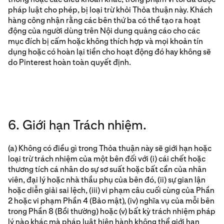
pháp luật cho phép, bị loại trừ khỏi Thỏa thuận này. Khách
hàng công nhận rằng các bên thứ ba có thể tạo ra hoạt
động của người dùng trên Nội dung quảng cáo cho các
mục đích bị cấm hoặc không thích hợp và mọi khoản tín
dụng hoặc có hoàn lại tiền cho hoạt động đó hay không sẽ
do Pinterest hoàn toàn quyết định.
6. Giới hạn Trách nhiệm.
(a) Không có điều gì trong Thỏa thuận này sẽ giới hạn hoặc
loại trừ trách nhiệm của một bên đối với (i) cái chết hoặc
thương tích cá nhân do sự sơ suất hoặc bất cẩn của nhân
viên, đại lý hoặc nhà thầu phụ của bên đó, (ii) sự gian lận
hoặc diễn giải sai lệch, (iii) vi phạm câu cuối cùng của Phần
2 hoặc vi phạm Phần 4 (Bảo mật), (iv) nghĩa vụ của mỗi bên
trong Phần 8 (Bồi thường) hoặc (v) bất kỳ trách nhiệm pháp
lý nào khác mà pháp luật hiện hành không thể giới hạn