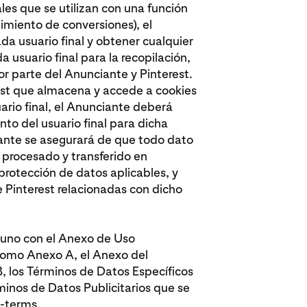
ales que se utilizan con una función
uimiento de conversiones), el
a usuario final y obtener cualquier
usuario final para la recopilación,
or parte del Anunciante y Pinterest.
rest que almacena y accede a cookies
uario final, el Anunciante deberá
to del usuario final para dicha
ciante se asegurará de que todo dato
a procesado y transferido en
protección de datos aplicables, y
e Pinterest relacionadas con dicho
a uno con el Anexo de Uso
como Anexo A, el Anexo del
 los Términos de Datos Específicos
inos de Datos Publicitarios que se
a-terms
.