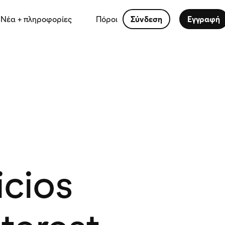
Νέα + πληροφορίες
Πόροι
Σύνδεση
Εγγραφή
icios