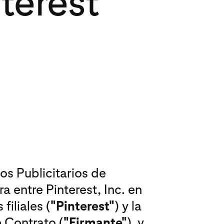
nterest
os Publicitarios de
ra entre Pinterest, Inc. en
filiales (
"Pinterest"
) y la
 Contrato (
"Firmante"
), y