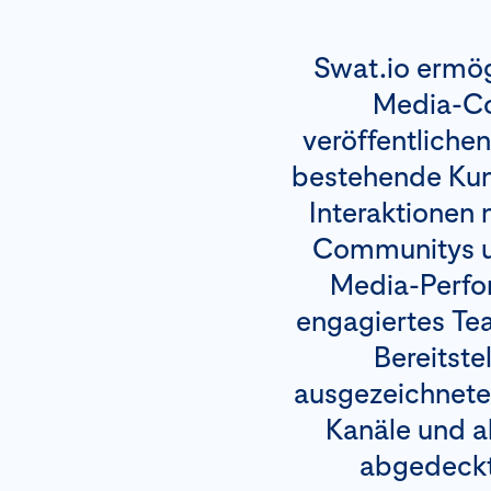
Swat.io ermög
Media-Co
veröffentlichen
bestehende Kun
Interaktionen 
Communitys un
Media-Perfor
engagiertes Te
Bereitste
ausgezeichnete
Kanäle und a
abgedeckt