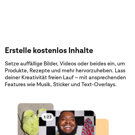
Organisch
Anzeigen
Erstelle kostenlos Inhalte
Zahle, um deine Pins zu bewerben
Setze auffällige Bilder, Videos oder beides ein, um
Erziele starke Geschäftsergebnisse mit
Pinterest
Produkte, Rezepte und mehr hervorzuheben. Lass
Ads
. Du kannst aus flexiblen Anzeigenformaten
deiner Kreativität freien Lauf – mit ansprechenden
wählen und Kampagnen für jedes
Features wie Musik, Sticker und Text-Overlays.
Unternehmensziel schalten.