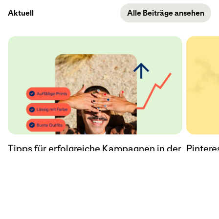
Aktuell
Alle Beiträge ansehen
Tipps für erfolgreiche Kampagnen in der
Pintere
Post-Cookie-Ära
Alberts
Cleanr
9. Juni 2023
5. Januar 