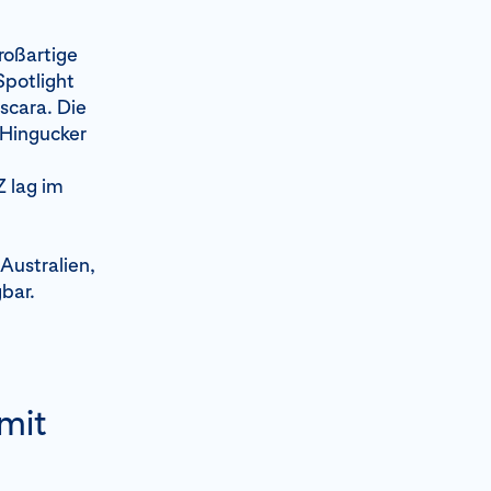
roßartige
Spotlight
scara. Die
r Hingucker
 lag im
Australien,
gbar.
mit