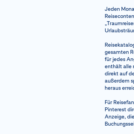
Jeden Monat
Reisecontent
„Traumreise
Urlaubsträu
Reisekatalo
gesamten Re
für jedes A
enthält alle
direkt auf d
außerdem sp
heraus erre
Für Reisefan
Pinterest di
Anzeige, die
Buchungssei