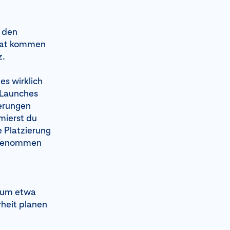
n den
rmat kommen
z.
s wirklich
, Launches
erungen
mierst du
e Platzierung
hrgenommen
atum etwa
heit planen