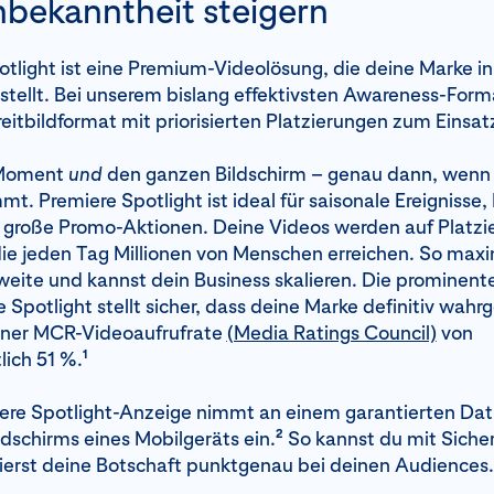
bekanntheit steigern
tlight ist eine Premium-Videolösung, die deine Marke i
 stellt. Bei unserem bislang effektivsten Awareness-Fo
eitbildformat mit priorisierten Platzierungen zum Einsat
 Moment
und
den ganzen Bildschirm – genau dann, wenn e
t. Premiere Spotlight ist ideal für saisonale Ereignisse
 große Promo-Aktionen. Deine Videos werden auf Platzi
die jeden Tag Millionen von Menschen erreichen. So maxi
eite und kannst dein Business skalieren. Die prominent
 Spotlight stellt sicher, dass deine Marke definitiv wa
einer MCR-Videoaufrufrate
(Media Ratings Council)
von
1
lich 51 %.
ere Spotlight-Anzeige nimmt an einem garantierten D
2
dschirms eines Mobilgeräts ein.
So kannst du mit Sicher
ierst deine Botschaft punktgenau bei deinen Audiences.