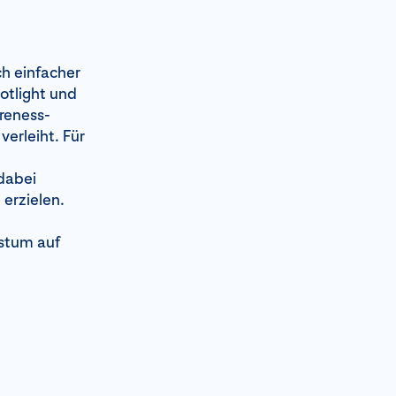
h einfacher
otlight und
reness-
erleiht. Für
dabei
 erzielen.
stum auf