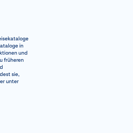
eisekataloge
ataloge in
aktionen und
u früheren
nd
est sie,
r unter