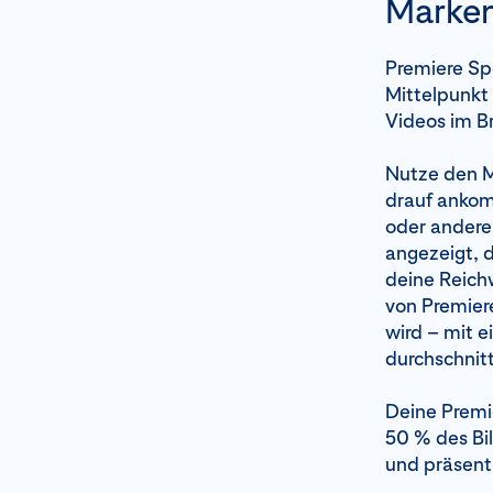
Marken
Premiere Spo
Mittelpunkt
Videos im Br
Nutze den
drauf ankomm
oder andere
angezeigt, 
deine Reichw
von Premiere
wird – mit 
durchschnitt
Deine Premi
50 % des Bil
und präsent