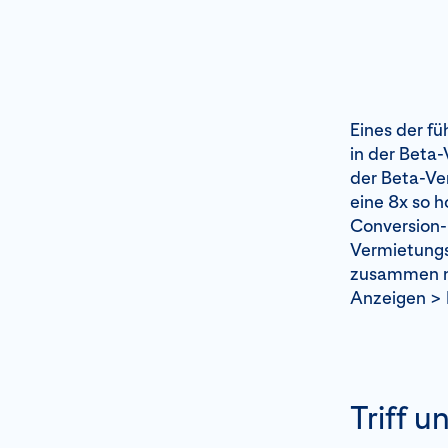
Eines der f
in der Beta
der Beta-Ver
eine 8x so h
Conversion
Vermietungs
zusammen m
Anzeigen > 
Triff u