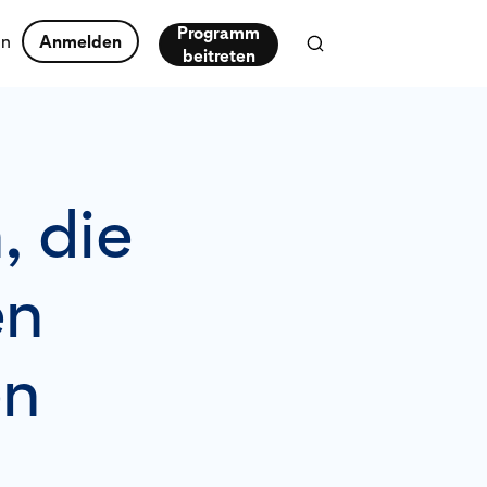
Programm
en
Anmelden
beitreten
, die
en
en