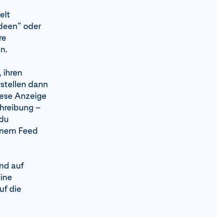
elt
deen“ oder
re
n.
 ihren
stellen dann
iese Anzeige
chreibung –
 du
inem Feed
and auf
eine
uf die