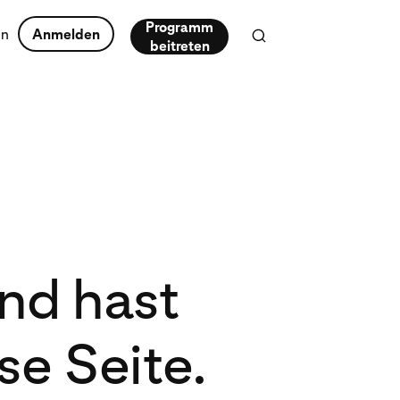
Programm
en
Anmelden
beitreten
end hast
se Seite.