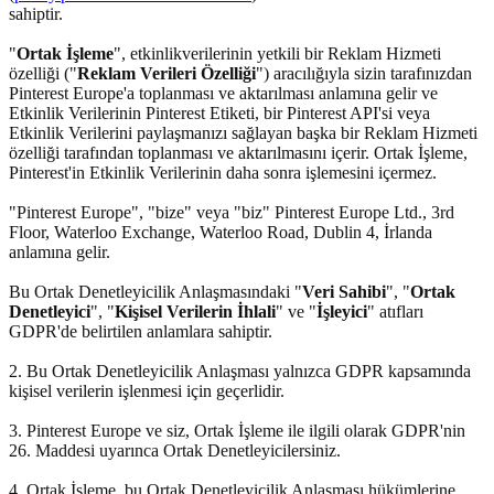
sahiptir.
"
Ortak İşleme
", etkinlikverilerinin yetkili bir Reklam Hizmeti
özelliği ("
Reklam Verileri Özelliği
") aracılığıyla sizin tarafınızdan
Pinterest Europe'a toplanması ve aktarılması anlamına gelir ve
Etkinlik Verilerinin Pinterest Etiketi, bir Pinterest API'si veya
Etkinlik Verilerini paylaşmanızı sağlayan başka bir Reklam Hizmeti
özelliği tarafından toplanması ve aktarılmasını içerir. Ortak İşleme,
Pinterest'in Etkinlik Verilerinin daha sonra işlemesini içermez.
"Pinterest Europe", "bize" veya "biz" Pinterest Europe Ltd., 3rd
Floor, Waterloo Exchange, Waterloo Road, Dublin 4, İrlanda
anlamına gelir.
Bu Ortak Denetleyicilik Anlaşmasındaki "
Veri Sahibi
", "
Ortak
Denetleyici
", "
Kişisel Verilerin İhlali
" ve "
İşleyici
" atıfları
GDPR'de belirtilen anlamlara sahiptir.
2. Bu Ortak Denetleyicilik Anlaşması yalnızca GDPR kapsamında
kişisel verilerin işlenmesi için geçerlidir.
3. Pinterest Europe ve siz, Ortak İşleme ile ilgili olarak GDPR'nin
26. Maddesi uyarınca Ortak Denetleyicilersiniz.
4. Ortak İşleme, bu Ortak Denetleyicilik Anlaşması hükümlerine