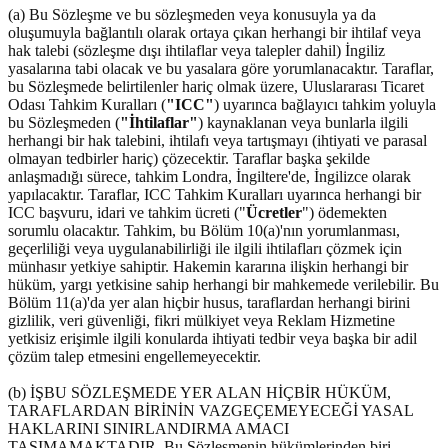
(a) Bu Sözleşme ve bu sözleşmeden veya konusuyla ya da
oluşumuyla bağlantılı olarak ortaya çıkan herhangi bir ihtilaf veya
hak talebi (sözleşme dışı ihtilaflar veya talepler dahil) İngiliz
yasalarına tabi olacak ve bu yasalara göre yorumlanacaktır. Taraflar,
bu Sözleşmede belirtilenler hariç olmak üzere, Uluslararası Ticaret
Odası Tahkim Kuralları (
"ICC"
) uyarınca bağlayıcı tahkim yoluyla
bu Sözleşmeden (
"İhtilaflar"
) kaynaklanan veya bunlarla ilgili
herhangi bir hak talebini, ihtilafı veya tartışmayı (ihtiyati ve parasal
olmayan tedbirler hariç) çözecektir. Taraflar başka şekilde
anlaşmadığı sürece, tahkim Londra, İngiltere'de, İngilizce olarak
yapılacaktır. Taraflar, ICC Tahkim Kuralları uyarınca herhangi bir
ICC başvuru, idari ve tahkim ücreti ("
Ücretler
") ödemekten
sorumlu olacaktır. Tahkim, bu Bölüm 10(a)'nın yorumlanması,
geçerliliği veya uygulanabilirliği ile ilgili ihtilafları çözmek için
münhasır yetkiye sahiptir. Hakemin kararına ilişkin herhangi bir
hüküm, yargı yetkisine sahip herhangi bir mahkemede verilebilir. Bu
Bölüm 11(a)'da yer alan hiçbir husus, taraflardan herhangi birini
gizlilik, veri güvenliği, fikri mülkiyet veya Reklam Hizmetine
yetkisiz erişimle ilgili konularda ihtiyati tedbir veya başka bir adil
çözüm talep etmesini engellemeyecektir.
(b) İŞBU SÖZLEŞMEDE YER ALAN HİÇBİR HÜKÜM,
TARAFLARDAN BİRİNİN VAZGEÇEMEYECEĞİ YASAL
HAKLARINI SINIRLANDIRMA AMACI
TAŞIMAMAKTADIR. Bu Sözleşmenin hükümlerinden biri