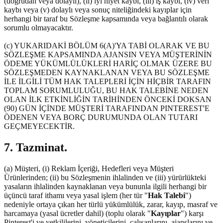
(doğrudan veya dolaylı), (ii) iyi niyet kaybı, (iii) iş kaybı, (iv) veri
kaybı veya (v) dolaylı veya sonuç niteliğindeki kayıplar için
herhangi bir taraf bu Sözleşme kapsamında veya bağlantılı olarak
sorumlu olmayacaktır.
(c) YUKARIDAKİ BÖLÜM 6(A)'YA TABİ OLARAK VE BU
SÖZLEŞME KAPSAMINDA AJANSIN VEYA MÜŞTERİNİN
ÖDEME YÜKÜMLÜLÜKLERİ HARİÇ OLMAK ÜZERE BU
SÖZLEŞMEDEN KAYNAKLANAN VEYA BU SÖZLEŞME
İLE İLGİLİ TÜM HAK TALEPLERİ İÇİN HİÇBİR TARAFIN
TOPLAM SORUMLULUĞU, BU HAK TALEBİNE NEDEN
OLAN İLK ETKİNLİĞİN TARİHİNDEN ÖNCEKİ DOKSAN
(90) GÜN İÇİNDE MÜŞTERİ TARAFINDAN PINTEREST'E
ÖDENEN VEYA BORÇ DURUMUNDA OLAN TUTARI
GEÇMEYECEKTİR.
7. Tazminat.
(a) Müşteri, (i) Reklam İçeriği, Hedefleri veya Müşteri
Ürünlerinden; (ii) bu Sözleşmenin ihlalinden ve (iii) yürürlükteki
yasaların ihlalinden kaynaklanan veya bununla ilgili herhangi bir
üçüncü taraf ithamı veya yasal işlem (her tür "
Hak Talebi
")
nedeniyle ortaya çıkan her türlü yükümlülük, zarar, kayıp, masraf ve
harcamaya (yasal ücretler dahil) (toplu olarak "
Kayıplar
") karşı
Pinterest'i ve yetkililerini, yöneticilerini, çalışanlarını, ajanslarını ve