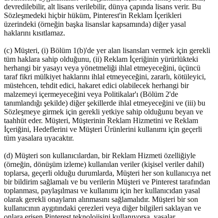
devredilebilir, alt lisans verilebilir, dünya çapında lisans verir. Bu
Sözleşmedeki hiçbir hüküm, Pinterest'in Reklam İçerikleri
üzerindeki (örneğin başka lisanslar kapsamında) diğer yasal
haklarını kısıtlamaz.
(c) Müşteri, (i) Bölüm 1(b)'de yer alan lisansları vermek için gerekli
tüm haklara sahip olduğunu, (ii) Reklam İçeriğinin yürürlükteki
herhangi bir yasayı veya yönetmeliği ihlal etmeyeceğini, üçüncü
taraf fikri mülkiyet haklarını ihlal etmeyeceğini, zararlı, kötüleyici,
müstehcen, tehdit edici, hakaret edici olabilecek herhangi bir
malzemeyi içermeyeceğini veya Politikalar'ı (Bölüm 2'de
tanımlandığı şekilde) diğer şekillerde ihlal etmeyeceğini ve (iii) bu
Sözleşmeye girmek için gerekli yetkiye sahip olduğunu beyan ve
taahhüt eder. Müşteri, Müşterinin Reklam Hizmetini ve Reklam
İçeriğini, Hedeflerini ve Müşteri Ürünlerini kullanımı için geçerli
tüm yasalara uyacaktır.
(d) Müşteri son kullanıcılardan, bir Reklam Hizmeti özelliğiyle
(örneğin, dönüşüm izleme) kullanılan veriler (kişisel veriler dahil)
toplarsa, geçerli olduğu durumlarda, Müşteri her son kullanıcıya net
bir bildirim sağlamalı ve bu verilerin Müşteri ve Pinterest tarafından
toplanması, paylaşılması ve kullanımı için her kullanıcıdan yasal
olarak gerekli onayların alınmasını sağlamalıdır. Müşteri bir son
kullanıcının aygıtındaki çerezleri veya diğer bilgileri saklayan ve
onlara erişen Pinterest teknolojisini kullanıyorsa, yasalar