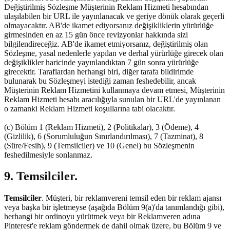
Değiştirilmiş Sözleşme Müşterinin Reklam Hizmeti hesabından
ulaşılabilen bir URL ile yayınlanacak ve geriye dönük olarak geçerli
olmayacaktır. AB'de ikamet ediyorsanız değişikliklerin yürürlüğe
girmesinden en az 15 gün önce revizyonlar hakkında sizi
bilgilendireceğiz. AB'de ikamet etmiyorsanız, değiştirilmiş olan
Sözleşme, yasal nedenlerle yapılan ve derhal yürürlüğe girecek olan
değişiklikler haricinde yayınlandıktan 7 gün sonra yürürlüğe
girecektir. Taraflardan herhangi biri, diğer tarafa bildirimde
bulunarak bu Sözleşmeyi istediği zaman feshedebilir, ancak
Müşterinin Reklam Hizmetini kullanmaya devam etmesi, Müşterinin
Reklam Hizmeti hesabı aracılığıyla sunulan bir URL'de yayınlanan
o zamanki Reklam Hizmeti koşullarına tabi olacaktır.
(c) Bölüm 1 (Reklam Hizmeti), 2 (Politikalar), 3 (Ödeme), 4
(Gizlilik), 6 (Sorumluluğun Sınırlandırılması), 7 (Tazminat), 8
(Süre/Fesih), 9 (Temsilciler) ve 10 (Genel) bu Sözleşmenin
feshedilmesiyle sonlanmaz.
9. Temsilciler.
Temsilciler
. Müşteri, bir reklamvereni temsil eden bir reklam ajansı
veya başka bir işletmeyse (aşağıda Bölüm 9(a)'da tanımlandığı gibi),
herhangi bir ordinoyu yürütmek veya bir Reklamveren adına
Pinterest'e reklam göndermek de dahil olmak üzere, bu Bölüm 9 ve