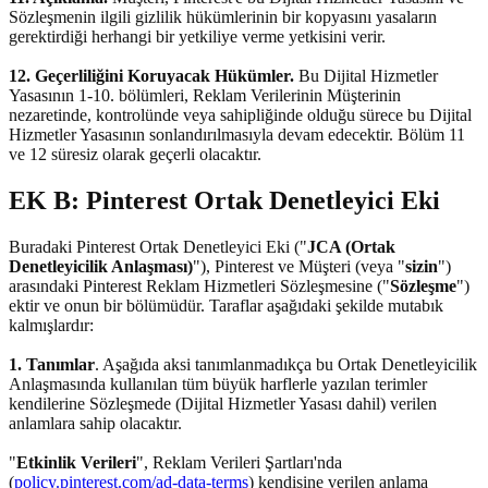
Sözleşmenin ilgili gizlilik hükümlerinin bir kopyasını yasaların
gerektirdiği herhangi bir yetkiliye verme yetkisini verir.
12. Geçerliliğini Koruyacak Hükümler.
Bu Dijital Hizmetler
Yasasının 1-10. bölümleri, Reklam Verilerinin Müşterinin
nezaretinde, kontrolünde veya sahipliğinde olduğu sürece bu Dijital
Hizmetler Yasasının sonlandırılmasıyla devam edecektir. Bölüm 11
ve 12 süresiz olarak geçerli olacaktır.
EK B: Pinterest Ortak Denetleyici Eki
Buradaki Pinterest Ortak Denetleyici Eki ("
JCA (Ortak
Denetleyicilik Anlaşması)
"), Pinterest ve Müşteri (veya "
sizin
")
arasındaki Pinterest Reklam Hizmetleri Sözleşmesine ("
Sözleşme
")
ektir ve onun bir bölümüdür. Taraflar aşağıdaki şekilde mutabık
kalmışlardır:
1. Tanımlar
. Aşağıda aksi tanımlanmadıkça bu Ortak Denetleyicilik
Anlaşmasında kullanılan tüm büyük harflerle yazılan terimler
kendilerine Sözleşmede (Dijital Hizmetler Yasası dahil) verilen
anlamlara sahip olacaktır.
"
Etkinlik Verileri
", Reklam Verileri Şartları'nda
(
policy.pinterest.com/ad-data-terms
) kendisine verilen anlama