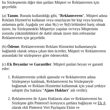
bu Sözleşmenin diğer tüm şartları Müşteri ve Reklamveren için
geçerlidir.
(a)
Tanım
. Burada kullanıldığı gibi, "
Reklamveren
", Müşteri adına
Reklam Hizmeti'ni kullanan veya onaylayan bir kişi veya kuruluş
anlamına gelir. Aşağıda yer alan 9(c) ve 9(d) bölümleri hariç olmak
üzere, bu Sözleşmedeki Müşteriye yapılan ve/veya Müşterinin
zorunlu yükümlülükleri de dahil olmak üzere tüm referanslar
Reklamveren için geçerlidir.
(b)
Ödeme
. Reklamverenin Reklam Hizmetini kullanmasıyla
bağlantılı olarak ortaya çıkan tüm ücretler, Müşteri ve Reklamveren
arasındaki bir sözleşmeye göre ödenecektir.
(c)
Ek Beyanlar ve Garantiler
. Müşteri şunları beyan ve garanti
eder:
Reklamverenin yetkili ajansıdır ve Reklamveren adına
Sözleşmeye katılmak, Reklamvereni bu Sözleşmeyle
bağlamak ve Reklam Hizmetini kullanmak için yasal yetkiye
sahiptir (bu haklara "
Ajans Hakları
" adı verilir);
Reklamveren ile Ajans Haklarını alan ve Reklamvereni bu
Sözleşme gibi Pinterest'i koruyucu şartlara bağlayan ve
Ek A
olarak ekli Pinterest Veri Paylaşımı Ekini ve