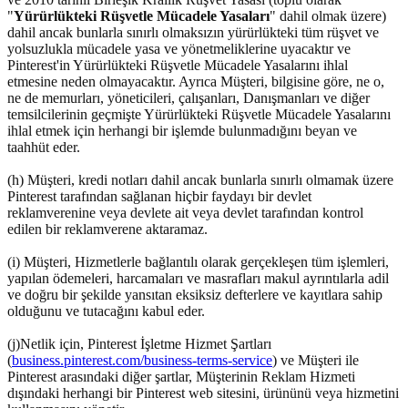
"
Yürürlükteki Rüşvetle Mücadele Yasaları
" dahil olmak üzere)
dahil ancak bunlarla sınırlı olmaksızın yürürlükteki tüm rüşvet ve
yolsuzlukla mücadele yasa ve yönetmeliklerine uyacaktır ve
Pinterest'in Yürürlükteki Rüşvetle Mücadele Yasalarını ihlal
etmesine neden olmayacaktır. Ayrıca Müşteri, bilgisine göre, ne o,
ne de memurları, yöneticileri, çalışanları, Danışmanları ve diğer
temsilcilerinin geçmişte Yürürlükteki Rüşvetle Mücadele Yasalarını
ihlal etmek için herhangi bir işlemde bulunmadığını beyan ve
taahhüt eder.
(h) Müşteri, kredi notları dahil ancak bunlarla sınırlı olmamak üzere
Pinterest tarafından sağlanan hiçbir faydayı bir devlet
reklamverenine veya devlete ait veya devlet tarafından kontrol
edilen bir reklamverene aktaramaz.
(i) Müşteri, Hizmetlerle bağlantılı olarak gerçekleşen tüm işlemleri,
yapılan ödemeleri, harcamaları ve masrafları makul ayrıntılarla adil
ve doğru bir şekilde yansıtan eksiksiz defterlere ve kayıtlara sahip
olduğunu ve tutacağını kabul eder.
(j)Netlik için, Pinterest İşletme Hizmet Şartları
(
business.pinterest.com/business-terms-service
) ve Müşteri ile
Pinterest arasındaki diğer şartlar, Müşterinin Reklam Hizmeti
dışındaki herhangi bir Pinterest web sitesini, ürününü veya hizmetini