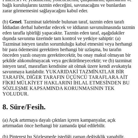
bağlı kuruluşlarını tazmin edeceğini, savunacağını ve bunlardan
zarar görmemesini sağlayacağını kabul eder.
(b)
Genel
. Tazminat talebinde bulunan taraf, tazmin eden tarafı
İddiadan derhal haberdar edecek ve iddianın savunulmasında tazmin
eden tarafla işbirliği yapacaktır. Tazmin eden taraf, aşağıdakiler
dışında savunma üzerinde tam kontrol ve yetkiye sahiptir: (a)
Tazminat isteyen tarafın sorumluluğu kabul etmesini veya herhangi
bir para ödemesini gerektiren herhangi bir uzlaşma, bu tarafın
önceden yazılı onayını gerektirecektir, bu onay makul olmayan bir
şekilde alıkonulmayacak veya geciktirilmeyecektir; ve (b) tazminat
isteyen taraf, masrafları kendisine ait olmak üzere kendi avukatıyla
savunmaya katılabilir. YUKARIDAKİ TAZMİNATLAR BİR
TARAFIN, DİĞER TARAFIN ÜÇÜNCÜ TARAFLARA AİT
FİKRİ MÜLKİYET HAKLARINI İHLAL ETMESİNDEN BU
SÖZLEŞME KAPSAMINDA KORUNMASININ TEK
YOLUDUR.
8. Süre/Fesih.
(a) Açık artırmaya dayalı çıktıları içeren kampanyalar, açık
artırmadan önce herhangi bir zamanda iptal edilebilir.
(b) Pinterest bu Sözleşmede istediği zaman değişiklik yapabilir.