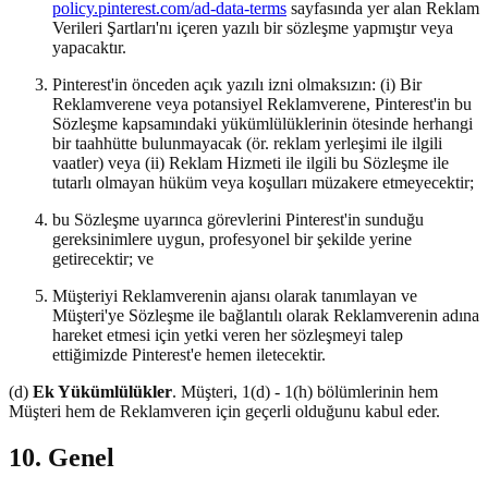
policy.pinterest.com/ad-data-terms
sayfasında yer alan Reklam
Verileri Şartları'nı içeren yazılı bir sözleşme yapmıştır veya
yapacaktır.
Pinterest'in önceden açık yazılı izni olmaksızın: (i) Bir
Reklamverene veya potansiyel Reklamverene, Pinterest'in bu
Sözleşme kapsamındaki yükümlülüklerinin ötesinde herhangi
bir taahhütte bulunmayacak (ör. reklam yerleşimi ile ilgili
vaatler) veya (ii) Reklam Hizmeti ile ilgili bu Sözleşme ile
tutarlı olmayan hüküm veya koşulları müzakere etmeyecektir;
bu Sözleşme uyarınca görevlerini Pinterest'in sunduğu
gereksinimlere uygun, profesyonel bir şekilde yerine
getirecektir; ve
Müşteriyi Reklamverenin ajansı olarak tanımlayan ve
Müşteri'ye Sözleşme ile bağlantılı olarak Reklamverenin adına
hareket etmesi için yetki veren her sözleşmeyi talep
ettiğimizde Pinterest'e hemen iletecektir.
(d)
Ek Yükümlülükler
. Müşteri, 1(d) - 1(h) bölümlerinin hem
Müşteri hem de Reklamveren için geçerli olduğunu kabul eder.
10. Genel