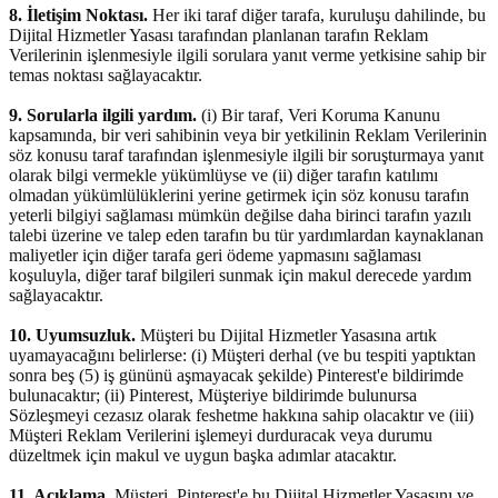
8. İletişim Noktası.
Her iki taraf diğer tarafa, kuruluşu dahilinde, bu
Dijital Hizmetler Yasası tarafından planlanan tarafın Reklam
Verilerinin işlenmesiyle ilgili sorulara yanıt verme yetkisine sahip bir
temas noktası sağlayacaktır.
9. Sorularla ilgili yardım.
(i) Bir taraf, Veri Koruma Kanunu
kapsamında, bir veri sahibinin veya bir yetkilinin Reklam Verilerinin
söz konusu taraf tarafından işlenmesiyle ilgili bir soruşturmaya yanıt
olarak bilgi vermekle yükümlüyse ve (ii) diğer tarafın katılımı
olmadan yükümlülüklerini yerine getirmek için söz konusu tarafın
yeterli bilgiyi sağlaması mümkün değilse daha birinci tarafın yazılı
talebi üzerine ve talep eden tarafın bu tür yardımlardan kaynaklanan
maliyetler için diğer tarafa geri ödeme yapmasını sağlaması
koşuluyla, diğer taraf bilgileri sunmak için makul derecede yardım
sağlayacaktır.
10. Uyumsuzluk.
Müşteri bu Dijital Hizmetler Yasasına artık
uyamayacağını belirlerse: (i) Müşteri derhal (ve bu tespiti yaptıktan
sonra beş (5) iş gününü aşmayacak şekilde) Pinterest'e bildirimde
bulunacaktır; (ii) Pinterest, Müşteriye bildirimde bulunursa
Sözleşmeyi cezasız olarak feshetme hakkına sahip olacaktır ve (iii)
Müşteri Reklam Verilerini işlemeyi durduracak veya durumu
düzeltmek için makul ve uygun başka adımlar atacaktır.
11. Açıklama.
Müşteri, Pinterest'e bu Dijital Hizmetler Yasasını ve