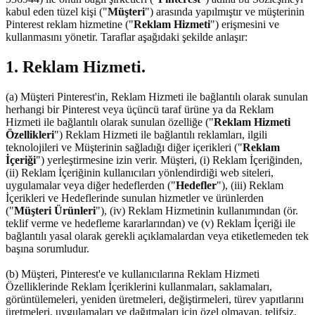
kabul eden tüzel kişi ("
Müşteri
") arasında yapılmıştır ve müşterinin
Pinterest reklam hizmetine ("
Reklam Hizmeti
") erişmesini ve
kullanmasını yönetir. Taraflar aşağıdaki şekilde anlaşır:
1. Reklam Hizmeti.
(a) Müşteri Pinterest'in, Reklam Hizmeti ile bağlantılı olarak sunulan
herhangi bir Pinterest veya üçüncü taraf ürüne ya da Reklam
Hizmeti ile bağlantılı olarak sunulan özelliğe ("
Reklam Hizmeti
Özellikleri
") Reklam Hizmeti ile bağlantılı reklamları, ilgili
teknolojileri ve Müşterinin sağladığı diğer içerikleri ("
Reklam
İçeriği
") yerleştirmesine izin verir. Müşteri, (i) Reklam İçeriğinden,
(ii) Reklam İçeriğinin kullanıcıları yönlendirdiği web siteleri,
uygulamalar veya diğer hedeflerden ("
Hedefler
"), (iii) Reklam
İçerikleri ve Hedeflerinde sunulan hizmetler ve ürünlerden
("
Müşteri Ürünleri
"), (iv) Reklam Hizmetinin kullanımından (ör.
teklif verme ve hedefleme kararlarından) ve (v) Reklam İçeriği ile
bağlantılı yasal olarak gerekli açıklamalardan veya etiketlemeden tek
başına sorumludur.
(b) Müşteri, Pinterest'e ve kullanıcılarına Reklam Hizmeti
Özelliklerinde Reklam İçeriklerini kullanmaları, saklamaları,
görüntülemeleri, yeniden üretmeleri, değiştirmeleri, türev yapıtlarını
üretmeleri, uygulamaları ve dağıtmaları için özel olmayan, telifsiz,