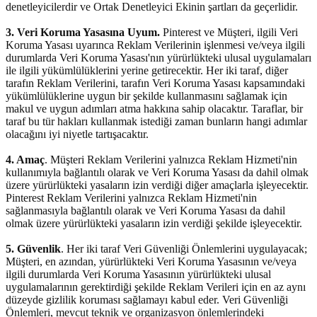
denetleyicilerdir ve Ortak Denetleyici Ekinin şartları da geçerlidir.
3. Veri Koruma Yasasına Uyum.
Pinterest ve Müşteri, ilgili Veri
Koruma Yasası uyarınca Reklam Verilerinin işlenmesi ve/veya ilgili
durumlarda Veri Koruma Yasası'nın yürürlükteki ulusal uygulamaları
ile ilgili yükümlülüklerini yerine getirecektir. Her iki taraf, diğer
tarafın Reklam Verilerini, tarafın Veri Koruma Yasası kapsamındaki
yükümlülüklerine uygun bir şekilde kullanmasını sağlamak için
makul ve uygun adımları atma hakkına sahip olacaktır. Taraflar, bir
taraf bu tür hakları kullanmak istediği zaman bunların hangi adımlar
olacağını iyi niyetle tartışacaktır.
4. Amaç
. Müşteri Reklam Verilerini yalnızca Reklam Hizmeti'nin
kullanımıyla bağlantılı olarak ve Veri Koruma Yasası da dahil olmak
üzere yürürlükteki yasaların izin verdiği diğer amaçlarla işleyecektir.
Pinterest Reklam Verilerini yalnızca Reklam Hizmeti'nin
sağlanmasıyla bağlantılı olarak ve Veri Koruma Yasası da dahil
olmak üzere yürürlükteki yasaların izin verdiği şekilde işleyecektir.
5. Güvenlik
. Her iki taraf Veri Güvenliği Önlemlerini uygulayacak;
Müşteri, en azından, yürürlükteki Veri Koruma Yasasının ve/veya
ilgili durumlarda Veri Koruma Yasasının yürürlükteki ulusal
uygulamalarının gerektirdiği şekilde Reklam Verileri için en az aynı
düzeyde gizlilik koruması sağlamayı kabul eder. Veri Güvenliği
Önlemleri, mevcut teknik ve organizasyon önlemlerindeki