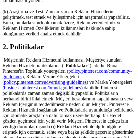
kullanmasını yönetir.
(k) Araştırma ve Test. Zaman zaman Reklam Hizmetlerini
geliştirmek, test etmek ve iyileştirmek için araştırmalar yapabiliriz.
Buna, bunlarla sınırlı olmamak üzere, Reklamverenlerimiz ve
Reklam Hizmeti Özelliklerini kullanmaları hakkında sahip
olduğumuz verileri analiz etmek dahildir.
2. Politikalar
Müşterinin Reklam Hizmetini kullanması, Müşteriye sunulan
Reklam Hizmeti politikalarına (“
Politikalar
”) tabidir. Buna
Pinterest'in Topluluk yönergeleri (
policy.pinterest.com/community-
guidelines
), Reklam Verme Yönergeleri
(
policy.pinterest.com/advertising-guidelines
) ve Marka Yönergeleri
(
business.pinterest.com/brand-guidelines
) dahildir. Pinterest
politikalarda zaman zaman değişiklik yapabilir. Politikaların
herhangi birini ihlal etmek, Müşteri hesaplarının kapatılmasına veya
Reklam İçeriğinin reddedilmesine neden olur. Müşteri, Pinterest'e
Reklam Hizmetini sağlamak ve Politikalarla uyumluluğu belirlemek
için otomatik araçlar da dahil olmak üzere herhangi bir Hedefi
gözden geçirmesi için yetki verir. Müşteri, Pinterest'in açıkça izin
verdiği durumlar dışında (i) Reklam Hizmeti ile ilgili bilgilere
erişmek için otomatik, sahte veya başka şekilde geçersiz gösterimler,
tıklamalar veya diğer kullanıcı eylemleri oluşturmayacak veya (ii)