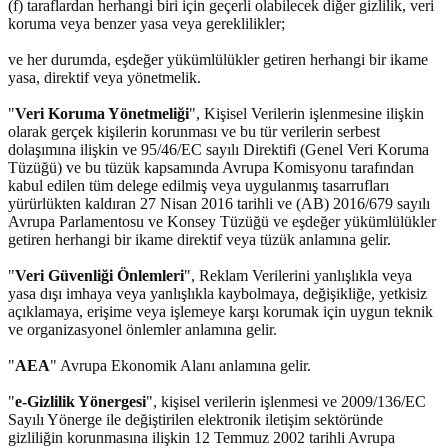
(f) taraflardan herhangi biri için geçerli olabilecek diğer gizlilik, veri
koruma veya benzer yasa veya gereklilikler;
ve her durumda, eşdeğer yükümlülükler getiren herhangi bir ikame
yasa, direktif veya yönetmelik.
"
Veri Koruma Yönetmeliği
", Kişisel Verilerin işlenmesine ilişkin
olarak gerçek kişilerin korunması ve bu tür verilerin serbest
dolaşımına ilişkin ve 95/46/EC sayılı Direktifi (Genel Veri Koruma
Tüzüğü) ve bu tüzük kapsamında Avrupa Komisyonu tarafından
kabul edilen tüm delege edilmiş veya uygulanmış tasarrufları
yürürlükten kaldıran 27 Nisan 2016 tarihli ve (AB) 2016/679 sayılı
Avrupa Parlamentosu ve Konsey Tüzüğü ve eşdeğer yükümlülükler
getiren herhangi bir ikame direktif veya tüzük anlamına gelir.
"
Veri Güvenliği Önlemleri
", Reklam Verilerini yanlışlıkla veya
yasa dışı imhaya veya yanlışlıkla kaybolmaya, değişikliğe, yetkisiz
açıklamaya, erişime veya işlemeye karşı korumak için uygun teknik
ve organizasyonel önlemler anlamına gelir.
"
AEA
" Avrupa Ekonomik Alanı anlamına gelir.
"
e-Gizlilik Yönergesi
", kişisel verilerin işlenmesi ve 2009/136/EC
Sayılı Yönerge ile değiştirilen elektronik iletişim sektöründe
gizliliğin korunmasına ilişkin 12 Temmuz 2002 tarihli Avrupa