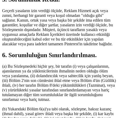
Geçerli yasaların izin verdiği ölçüde, Reklam Hizmeti açık veya
zımni, herhangi bir garanti veya koşul olmadan "olduğu gibi"
sağlanır. Kanun, ortak yasa veya başka bir şekilde ima edilen tüm
garantiler, koşullar ve diğer şartlar, yasaların izin verdiği ölçüde, bu
Sözleşmenin dışındadır. Müşteri, üçüncü tarafların yasaklı veya
uygunsuz amaçlarla Reklam İçerikleri üzerinde kullanıcı etkinliği
oluşturabileceğini kabul eder ve bu tür etkinlikler için yapılan
alacaklar veya para iadeleri tamamen Pinterest'in takdirine bağlıdır.
6. Sorumluluğun Sınırlandırılması.
(a) Bu Sözleşmedeki hiçbir şey, bir tarafın (i) veya çalışanlarının,
ajanslarının ya da yüklenicilerinin ihmalinin neden olduğu ölüm
veya yaralanma, (ii) dolandırıcılık veya sahtecilik için yanlış beyan,
(iii) Bölüm 2'nin son cümlesini ihlal etme veya Bölüm 4'ün (Gizlilik)
ihlali, (iv) her tarafın Bölüm 8'deki yükümlülükleri (Tazminat), veya
(v) yürürlükteki yasalar tarafından sınırlandırılamayan veya hariç
tutulamayan diğer tüm sorumluluklar ile ilgili sorumluluğunu
sınırlamaz veya hariç tutmaz.
(b) Yukarıdaki Bölüm 6(a)'ya tabi olarak, sözleşme, haksız kazanç
(ihmal dahil), yasal görev ihlali veya başka bir şekilde, (i) kar kaybı