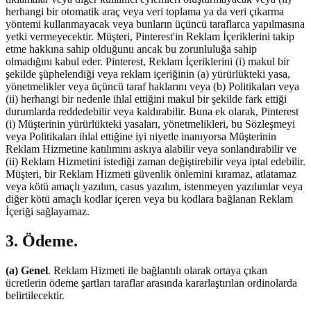
herhangi bir otomatik araç veya veri toplama ya da veri çıkarma
yöntemi kullanmayacak veya bunların üçüncü taraflarca yapılmasına
yetki vermeyecektir. Müşteri, Pinterest'in Reklam İçeriklerini takip
etme hakkına sahip olduğunu ancak bu zorunluluğa sahip
olmadığını kabul eder. Pinterest, Reklam İçeriklerini (i) makul bir
şekilde şüphelendiği veya reklam içeriğinin (a) yürürlükteki yasa,
yönetmelikler veya üçüncü taraf haklarını veya (b) Politikaları veya
(ii) herhangi bir nedenle ihlal ettiğini makul bir şekilde fark ettiği
durumlarda reddedebilir veya kaldırabilir. Buna ek olarak, Pinterest
(i) Müşterinin yürürlükteki yasaları, yönetmelikleri, bu Sözleşmeyi
veya Politikaları ihlal ettiğine iyi niyetle inanıyorsa Müşterinin
Reklam Hizmetine katılımını askıya alabilir veya sonlandırabilir ve
(ii) Reklam Hizmetini istediği zaman değiştirebilir veya iptal edebilir.
Müşteri, bir Reklam Hizmeti güvenlik önlemini kıramaz, atlatamaz
veya kötü amaçlı yazılım, casus yazılım, istenmeyen yazılımlar veya
diğer kötü amaçlı kodlar içeren veya bu kodlara bağlanan Reklam
İçeriği sağlayamaz.
3. Ödeme.
(a) Genel
. Reklam Hizmeti ile bağlantılı olarak ortaya çıkan
ücretlerin ödeme şartları taraflar arasında kararlaştırılan ordinolarda
belirtilecektir.