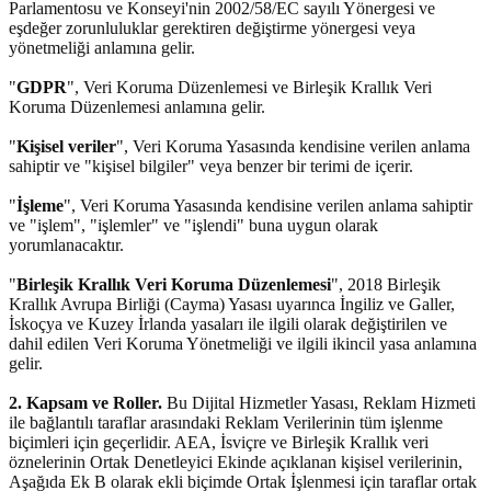
Parlamentosu ve Konseyi'nin 2002/58/EC sayılı Yönergesi ve
eşdeğer zorunluluklar gerektiren değiştirme yönergesi veya
yönetmeliği anlamına gelir.
"
GDPR
", Veri Koruma Düzenlemesi ve Birleşik Krallık Veri
Koruma Düzenlemesi anlamına gelir.
"
Kişisel veriler
", Veri Koruma Yasasında kendisine verilen anlama
sahiptir ve "kişisel bilgiler" veya benzer bir terimi de içerir.
"
İşleme
", Veri Koruma Yasasında kendisine verilen anlama sahiptir
ve "işlem", "işlemler" ve "işlendi" buna uygun olarak
yorumlanacaktır.
"
Birleşik Krallık Veri Koruma Düzenlemesi
", 2018 Birleşik
Krallık Avrupa Birliği (Cayma) Yasası uyarınca İngiliz ve Galler,
İskoçya ve Kuzey İrlanda yasaları ile ilgili olarak değiştirilen ve
dahil edilen Veri Koruma Yönetmeliği ve ilgili ikincil yasa anlamına
gelir.
2. Kapsam ve Roller.
Bu Dijital Hizmetler Yasası, Reklam Hizmeti
ile bağlantılı taraflar arasındaki Reklam Verilerinin tüm işlenme
biçimleri için geçerlidir. AEA, İsviçre ve Birleşik Krallık veri
öznelerinin Ortak Denetleyici Ekinde açıklanan kişisel verilerinin,
Aşağıda Ek B olarak ekli biçimde Ortak İşlenmesi için taraflar ortak