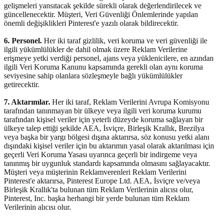
gelişmeleri yansıtacak şekilde sürekli olarak değerlendirilecek ve
güncellenecektir. Müşteri, Veri Güvenliği Önlemlerinde yapılan
önemli değişiklikleri Pinterest'e yazılı olarak bildirecektir.
6. Personel.
Her iki taraf gizlilik, veri koruma ve veri güvenliği ile
ilgili yükümlülükler de dahil olmak üzere Reklam Verilerine
erişmeye yetki verdiği personel, ajans veya yüklenicilere, en azından
ilgili Veri Koruma Kanunu kapsamında gerekli olan aynı koruma
seviyesine sahip olanlara sözleşmeyle bağlı yükümlülükler
getirecektir.
7. Aktarımlar.
Her iki taraf, Reklam Verilerini Avrupa Komisyonu
tarafından tanınmayan bir ülkeye veya ilgili veri koruma kurumu
tarafından kişisel veriler için yeterli düzeyde koruma sağlayan bir
ülkeye talep ettiği şekilde AEA, İsviçre, Birleşik Krallık, Brezilya
veya başka bir yargı bölgesi dışına aktarırsa, söz konusu yetki alanı
dışındaki kişisel veriler için bu aktarımın yasal olarak aktarılması için
geçerli Veri Koruma Yasası uyarınca geçerli bir indirgeme veya
tanınmış bir uygunluk standardı kapsamında olmasını sağlayacaktır.
Müşteri veya müşterinin Reklamverenleri Reklam Verilerini
Pinterest'e aktarırsa, Pinterest Europe Ltd. AEA, İsviçre ve/veya
Birleşik Krallık'ta bulunan tüm Reklam Verilerinin alıcısı olur,
Pinterest, Inc. başka herhangi bir yerde bulunan tüm Reklam
Verilerinin alıcısı olur.