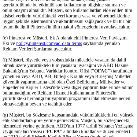
gerektirdiğinde bu etkinliği son kullanıcının bilgisine sunmalı ve
onun onayını almalıdır. Müşteri, son kullanıcılardan elde edilen tüm
kişisel verilerin yürürlükteki veri koruma yasa ve yönetmeliklerine
uygun şekilde işlenmesini ve aktarılmasını sağlayacak ve bu tür bir
uyum ile ilgili Pinterest'in tüm makul yönergelerini uygulayacaktır.
(e) Pinterest ve Müşteri,
Ek A
olarak ekli Pinterest Veri Paylaşımı
Eki ve
policy.pinterest.com/ad-data-terms
sayfasında yer alan
Reklam Verileri Şartlarına uyacaktır.
(f) Müşteri, rüşvetle veya yolsuzlukla mücadele yasaları da dahil
olmak üzere yürürlükteki tüm yasalara uyacağını ve ABD Hazine
Bakanlığı'nın Yabancı Varlıklar Kontrol Ofisi ("
OFAC
") tarafından
yönetilen veya ABD, AB, Birleşik Krallık veya Birleşmiş Milletler
güvenlik yaptırımlarına tabi olan Özel Belirlenmiş Milliyetler ve
Engellenen Kişiler Listesi'nde veya diğer yaptırım listelerinde adının
bulunmadığını ve Reklam Hizmeti kullanımının Pinterest'in
yürürlükteki herhangi bir yaptırım programını ihlal etmesine neden
olmayacağını beyan ve taahhüt eder.
(g) Müşteri, bu Sözleşme kapsamındaki yükümlülüklerini en yüksek
etik standartlara göre yerine getirecektir. Müşteri, bu sözleşmedeki
hizmetleri yerine getirirken, ABD'nin 1977 tarihli Yabancı Yozlaşma
Uygulamaları Yasası ("
FCPA
" altındaki kurallar ve düzenlemeler)
ve 2010 tarihli Birleşik Krallık Rüşvet Yasası (toplu olarak