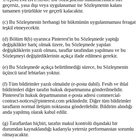
geçersiz, yasa dışı veya uygulanamaz ise Sözleşmenin kalanı
tamamen yürürlükte ve geçerli kalacaktır.
(c) Bu Sözleşmenin herhangi bir hükmünün uygulanmaması feragat
teşkil etmeyecektir.
(d) Bölüm 8(b) uyarınca Pinterest'in bu Sözleşmede yaptığı
değişiklikler hariç olmak üzere, bu Sözleşmede yapılan
değişikliklerin yazılı olması, taraflar tarafından yapılması ve bu
Sözleşmeyi değiştirdiklerinin açıkça ifade edilmesi gerekir.
(e) Bu Sözleşmede açıkça belirtilmediği sürece, bu Sözleşmenin
üçüncü taraf lehtarları yoktur.
(f) Tüm bildirimler yazılı olmalıdır (e-posta dahil). Fesih ve ihlal
bildirimleri diğer tarafın hukuk departmanına gönderilmelidir.
Pinterest'in hukuk departmanının e-posta adresi commercial-
contract-notices@pinterest.com şeklindedir. Diğer tüm bildirimler
tarafların normal iletişim noktasına gönderilebilir. Bildirim alındığı
anda yapılmış olarak kabul edilir.
(g) Taraflardan hiçbiri, tarafın makul kontrolü dışındaki bir
durumdan kaynaklandığı kadarıyla yetersiz performanstan sorumlu
olmayacaktır.