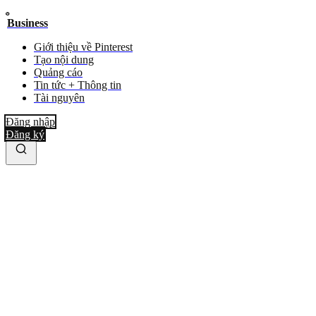
Business
Giới thiệu về Pinterest
Tạo nội dung
Quảng cáo
Tin tức + Thông tin
Tài nguyên
Đăng nhập
Đăng ký