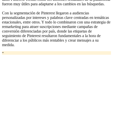
fueron muy útiles para adaptarse a los cambios en las búsquedas.
Con la segmentación de Pinterest llegaron a audiencias
personalizadas por intereses y palabras clave centradas en temáticas
estacionales, entre otros. Y todo lo combinaron con una estrategia de
remarketing para atraer suscripciones mediante campañas de
conversión diferenciadas por país, donde las etiquetas de
seguimiento de Pinterest resultaron fundamentales a la hora de
diferenciar a los públicos más rentables y crear mensajes a su
medida.
“
Pinterest se ha convertido en un socio estratégico para Freepik, ya
que obtenemos el 78,91 % de nuestro tráfico social desde esta
plataforma y el 7,16 % de nuestro tráfico global actual. Nos permite
alcanzar nuevas audiencias cada día y nos brinda apoyo de una
2
manera creativa para fidelizar a nuestros usuarios.”
Rosario Jiménez, Pinterest Specialist at Freepik