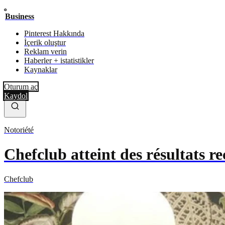
Business
Pinterest Hakkında
İçerik oluştur
Reklam verin
Haberler + istatistikler
Kaynaklar
Oturum aç
Kaydol
Notoriété
Chefclub atteint des résultats r
Chefclub