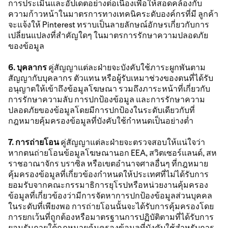
การประเมินและอัปเดตอย่างต่อเนื่องเพื่อให้สอดคล้องกับ
ความก้าวหน้าในมาตรการทางเทคนิคระดับองค์กรที่มี ลูกค้า
จะแจ้งให้ Pinterest ทราบเป็นลายลักษณ์อักษรเกี่ยวกับการ
เปลี่ยนแปลงที่สำคัญใดๆ ในมาตรการรักษาความปลอดภัย
ของข้อมูล
6. บุคลากร
คู่สัญญาแต่ละฝ่ายจะบังคับใช้ภาระผูกพันตาม
สัญญากับบุคลากร ตัวแทน หรือผู้รับเหมาช่วงของตนที่ได้รับ
อนุญาตให้เข้าถึงข้อมูลโฆษณา รวมถึงภาระหน้าที่เกี่ยวกับ
การรักษาความลับ การปกป้องข้อมูล และการรักษาความ
ปลอดภัยของข้อมูลโดยมีการปกป้องในระดับเดียวกับที่
กฎหมายคุ้มครองข้อมูลที่บังคับใช้กำหนดเป็นอย่างต่ำ
7. การถ่ายโอน
คู่สัญญาแต่ละฝ่ายจะตรวจสอบให้แน่ใจว่า
หากตนถ่ายโอนข้อมูลโฆษณานอก EEA, สวิตเซอร์แลนด์, สห
ราชอาณาจักร บราซิล หรือเขตอำนาจศาลอื่นๆ ที่กฎหมาย
คุ้มครองข้อมูลที่เกี่ยวข้องกำหนดให้ประเทศที่ไม่ได้รับการ
ยอมรับจากคณะกรรมาธิการยุโรปหรือหน่วยงานคุ้มครอง
ข้อมูลที่เกี่ยวข้องว่ามีการจัดหาการปกป้องข้อมูลส่วนบุคคล
ในระดับที่เพียงพอ การถ่ายโอนนั้นจะได้รับการคุ้มครองโดย
การยกเว้นที่ถูกต้องหรือมาตรฐานการปฏิบัติตามที่ได้รับการ
ยอมรับภายใต้กฎหมายคุ้มครองข้อมูลที่บังคับใช้สำหรับการ