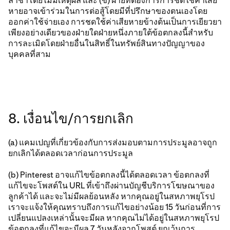
ล่าช้าโดยไม่มีเหตุผล และ (ข) ฝ่ายที่ต้องการการชดใช้ค่าเสีย
หายอาจเข้าร่วมในการต่อสู้โดยมีที่ปรึกษาของตนเองโดย
ออกค่าใช้จ่ายเอง การชดใช้ค่าเสียหายข้างต้นเป็นการเยียวยา
เพียงอย่างเดียวของฝ่ายใดฝ่ายหนึ่งภายใต้ข้อตกลงนี้สำหรับ
การละเมิดโดยฝ่ายอื่นในสิทธิ์ในทรัพย์สินทางปัญญาของ
บุคคลที่สาม
8. เงื่อนไข/การยกเลิก
(a) แคมเปญที่เกี่ยวข้องกับการส่งมอบตามการประมูลอาจถูก
ยกเลิกได้ตลอดเวลาก่อนการประมูล
(b) Pinterest อาจแก้ไขข้อตกลงนี้ได้ตลอดเวลา ข้อตกลงที่
แก้ไขจะโพสต์ใน URL ที่เข้าถึงผ่านบัญชีบริการโฆษณาของ
ลูกค้าได้ และจะไม่มีผลย้อนหลัง หากคุณอยู่ในสหภาพยุโรป
เราจะแจ้งให้คุณทราบถึงการแก้ไขอย่างน้อย 15 วันก่อนที่การ
เปลี่ยนแปลงเหล่านั้นจะมีผล หากคุณไม่ได้อยู่ในสหภาพยุโรป
ข้อตกลงที่แก้ไขจะมีผล 7 วันหลังจากโพสต์ ยกเว้นการ