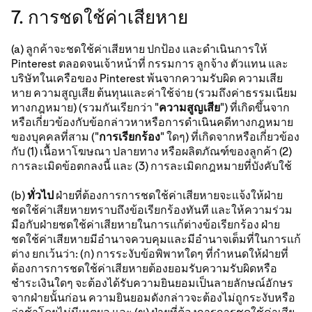
7. การชดใช้ค่าเสียหาย
(a) ลูกค้าจะชดใช้ค่าเสียหาย ปกป้อง และดำเนินการให้
Pinterest ตลอดจนเจ้าหน้าที่ กรรมการ ลูกจ้าง ตัวแทน และ
บริษัทในเครือของ Pinterest พ้นจากความรับผิด ความเสีย
หาย ความสูญเสีย ต้นทุนและค่าใช้จ่าย (รวมถึงค่าธรรมเนียม
ทางกฎหมาย) (รวมกันเรียกว่า "
ความสูญเสีย
") ที่เกิดขึ้นจาก
หรือเกี่ยวข้องกับข้อกล่าวหาหรือการดำเนินคดีทางกฎหมาย
ของบุคคลที่สาม ("
การเรียกร้อง
" ใดๆ) ที่เกิดจากหรือเกี่ยวข้อง
กับ (1) เนื้อหาโฆษณา ปลายทาง หรือผลิตภัณฑ์ของลูกค้า (2)
การละเมิดข้อตกลงนี้ และ (3) การละเมิดกฎหมายที่บังคับใช้
(b)
ทั่วไป
ฝ่ายที่ต้องการการชดใช้ค่าเสียหายจะแจ้งให้ฝ่าย
ชดใช้ค่าเสียหายทราบถึงข้อเรียกร้องทันที และให้ความร่วม
มือกับฝ่ายชดใช้ค่าเสียหายในการแก้ต่างข้อเรียกร้อง ฝ่าย
ชดใช้ค่าเสียหายมีอำนาจควบคุมและมีอำนาจเต็มที่ในการแก้
ต่าง ยกเว้นว่า: (ก) การระงับข้อพิพาทใดๆ ที่กำหนดให้ฝ่ายที่
ต้องการการชดใช้ค่าเสียหายต้องยอมรับความรับผิดหรือ
ชำระเงินใดๆ จะต้องได้รับความยินยอมเป็นลายลักษณ์อักษร
จากฝ่ายนั้นก่อน ความยินยอมดังกล่าวจะต้องไม่ถูกระงับหรือ