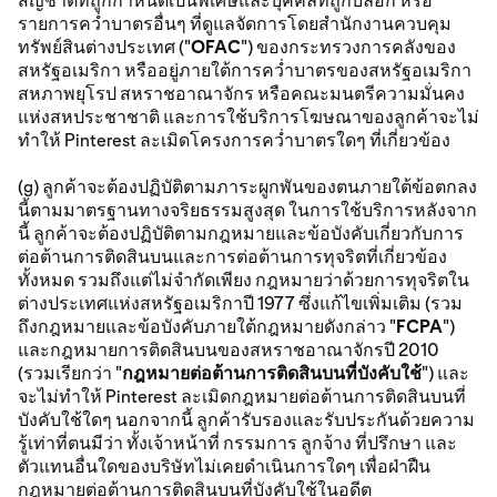
สัญชาติที่ถูกกำหนดเป็นพิเศษและบุคคลที่ถูกบล็อก หรือ
รายการคว่ำบาตรอื่นๆ ที่ดูแลจัดการโดยสำนักงานควบคุม
ทรัพย์สินต่างประเทศ ("
OFAC
") ของกระทรวงการคลังของ
สหรัฐอเมริกา หรืออยู่ภายใต้การคว่ำบาตรของสหรัฐอเมริกา
สหภาพยุโรป สหราชอาณาจักร หรือคณะมนตรีความมั่นคง
แห่งสหประชาชาติ และการใช้บริการโฆษณาของลูกค้าจะไม่
ทำให้ Pinterest ละเมิดโครงการคว่ำบาตรใดๆ ที่เกี่ยวข้อง
(g) ลูกค้าจะต้องปฏิบัติตามภาระผูกพันของตนภายใต้ข้อตกลง
นี้ตามมาตรฐานทางจริยธรรมสูงสุด ในการใช้บริการหลังจาก
นี้ ลูกค้าจะต้องปฏิบัติตามกฎหมายและข้อบังคับเกี่ยวกับการ
ต่อต้านการติดสินบนและการต่อต้านการทุจริตที่เกี่ยวข้อง
ทั้งหมด รวมถึงแต่ไม่จำกัดเพียง กฎหมายว่าด้วยการทุจริตใน
ต่างประเทศแห่งสหรัฐอเมริกาปี 1977 ซึ่งแก้ไขเพิ่มเติม (รวม
ถึงกฎหมายและข้อบังคับภายใต้กฎหมายดังกล่าว "
FCPA
")
และกฎหมายการติดสินบนของสหราชอาณาจักรปี 2010
(รวมเรียกว่า "
กฎหมายต่อต้านการติดสินบนที่บังคับใช้
") และ
จะไม่ทำให้ Pinterest ละเมิดกฎหมายต่อต้านการติดสินบนที่
บังคับใช้ใดๆ นอกจากนี้ ลูกค้ารับรองและรับประกันด้วยความ
รู้เท่าที่ตนมีว่า ทั้งเจ้าหน้าที่ กรรมการ ลูกจ้าง ที่ปรึกษา และ
ตัวแทนอื่นใดของบริษัทไม่เคยดำเนินการใดๆ เพื่อฝ่าฝืน
กฎหมายต่อต้านการติดสินบนที่บังคับใช้ในอดีต