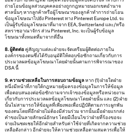
ถ่ายโอนข้อมูลส่วนบุคคลอย่างถูกกฎหมายนอกเขตอำนาจ
ศาลนั้นๆ หากลูกค้าหรือผู้โฆษณาของลูกค้าทำการถ่ายโอน
ข้อมูลโฆษณาไปยัง Pinterest ทาง Pinterest Europe Ltd. จะ
เป็นผู้รับข้อมูลโฆษณาที่มาจาก EEA, Switzerland และ/หรือ
สหราชอาณาจักร ส่วน Pinterest, Inc. จะเป็นผู้รับข้อมูล
โฆษณาทั้งหมดที่มาจากที่อื่น
8. ผู้ติดต่อ
คู่สัญญาแต่ละฝ่ายจะจัดเตรียมผู้ติดต่อภายใน
องค์กรของตนซึ่งได้รับอนุมัติให้ตอบข้อซักถามเกี่ยวกับการ
ประมวลผลข้อมูลโฆษณาโดยฝ่ายนั้นตามการพิจารณาของ
DSA นี้
9. ความช่วยเหลือในการสอบถามข้อมูล
หาก (1) ฝ่ายใดฝ่าย
หนึ่งมีหน้าที่ภายใต้กฎหมายคุ้มครองข้อมูลในการให้ข้อมูล
เพื่อตอบสนองต่อข้อซักถามจากเจ้าของข้อมูลหรือหน่วยงาน
เกี่ยวกับการประมวลผลข้อมูลโฆษณาโดยฝ่ายนั้น และ (2) ฝ่าย
นั้นไม่สามารถให้ข้อมูลที่เพียงพอเพื่อปฏิบัติตามภาระผูกพัน
ของตนโดยที่อีกฝ่ายไม่ต้องมีส่วนร่วม จากนั้นเมื่อฝ่ายแรกส่ง
คำขอเป็นลายลักษณ์อักษร โดยมีเงื่อนไขว่าฝ่ายที่ร้องขอจะ
จ่ายเงินชดเชยให้อีกฝ่ายสำหรับค่าใช้จ่ายที่เกิดจากความช่วย
เหลือดังกล่าว อีกฝ่ายจะให้ความช่วยเหลือตามสมควรเพื่อให้