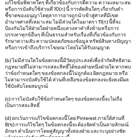
แก้ไขข้อพิพาทใดๆ ที่เกี่ยวข้องกับการตีความ ความเหมาะสม
หรือการบังคับใช้ส่วนที่ 10(ก) นี้ การตัดสินใดๆ เกี่ยวกับคำ
ชี้ขาดของอนุญาโตตุลาการอาจถูกนำเข้าสู่ศาลที่มีเขต
อำนาจศาลที่เหมาะสม ไม่มีส่วนใดในมาตรา 11(ก) นี้ที่จะ
ป้องกันไม่ให้ฝ่ายใดฝ่ายหนึ่งแสวงหาคำสั่งห้ามหรือการ
บรรเทาทุกข์อื่นๆ ที่เป็นธรรมสำหรับเรื่องที่เกี่ยวข้องกับการ
รักษาความลับ ความปลอดภัยของข้อมูล ทรัพย์สินทางปัญญา
หรือการเข้าถึงบริการโฆษณาโดยไม่ได้รับอนุญาต
(b) ไม่มีส่วนใดในข้อตกลงนี้มีวัตถุประสงค์เพื่อจำกัดสิทธิตาม
กฎหมายที่ไม่สามารถสละสิทธิ์ได้ของฝ่ายหนึ่งฝ่ายใด หากพบ
ว่าข้อกำหนดใดๆ ของข้อตกลงนี้ไม่ถูกต้อง ผิดกฎหมาย หรือ
ไม่สามารถบังคับใช้ได้ ส่วนที่เหลือของข้อตกลงจะยังคงมีผล
ใช้บังคับโดยสมบูรณ์
(c) การไม่บังคับใช้ข้อกำหนดใดๆ ของข้อตกลงนี้จะไม่ถือ
เป็นการสละสิทธิ์
(d) ยกเว้นการแก้ไขข้อตกลงนี้โดย Pinterest ภายใต้ส่วนที่
8(ข) การแก้ไขใดๆ ในข้อตกลงนี้จะต้องจัดทำเป็นลายลักษณ์
อักษร ดำเนินการโดยคู่สัญญาทั้งสองฝ่าย และระบุอย่างชัด