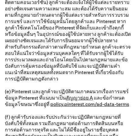
ติดตามคอนเวอร์ชัน) ลูกค้าจะต้องแจ้งให้ผู้ใช้แต่ละรายทราบ
อย่างชัดเจนตามความเหมาะสม และต้องได้รับความยินยอม
ตามที่กฎหมายกำหนดจากผู้ใช้แต่ละรายสำหรับการรวบรวม
การแชร์ และการใช้ข้อมูลนั้นโดยลูกค้าและ Pinterest หาก
ลูกค้าใช้เทคโนโลยีของ Pinterest ที่จัดเก็บและเข้าถึงคุกกี้
หรือข้อมูลอื่นๆ ในอุปกรณ์ของผู้ใช้ปลายทาง ลูกค้าจะต้องเปิด
เผยอย่างชัดเจนและได้รับการยินยอมจากผู้ใช้ปลายทาง
สำหรับกิจกรรมดังกล่าวตามที่กฎหมายกำหนด ลูกค้าจะตรวจ
สอบให้แน่ใจว่าข้อมูลส่วนบุคคลใดๆ ที่ได้รับจากผู้ใช้ได้รับ
การประมวลผลและถ่ายโอนโดยเป็นไปตามกฎหมายและข้อ
บังคับการคุ้มครองข้อมูลที่บังคับใช้ และจะปฏิบัติตามคำ
แนะนำที่สมเหตุสมผลทั้งหมดจาก Pinterest ที่เกี่ยวข้องกับ
การปฏิบัติตามกฎดังกล่าว
(e) Pinterest และลูกค้าจะปฏิบัติตามภาคผนวกเรื่องการแชร์
ข้อมูล Pinterest ที่แนบมาเป็น
สัญญาย่อย A
และข้อกําหนด
ข้อมูลโฆษณาซึ่งอยู่ที่
policy.pinterest.com/ad-data-terms
(f) ลูกค้ารับรองและรับประกันว่าจะปฏิบัติตามกฎหมายที่
บังคับใช้ทั้งหมด รวมถึงกฎหมายต่อต้านการติดสินบนหรือ
การต่อต้านการทุจริต และไม่ได้มีชื่ออยู่ในรายชื่อบุคคล