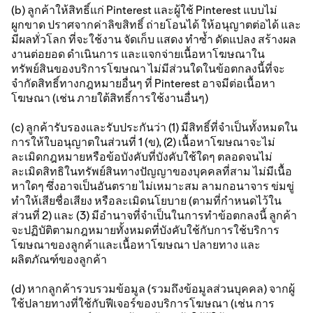
(b) ลูกค้าให้สิทธิ์แก่ Pinterest และผู้ใช้ Pinterest แบบไม่
ผูกขาด ปราศจากค่าลิขสิทธิ์ ถ่ายโอนได้ ให้อนุญาตต่อได้ และ
มีผลทั่วโลก ที่จะใช้งาน จัดเก็บ แสดง ทำซ้ำ ดัดแปลง สร้างผล
งานต่อยอด ดำเนินการ และแจกจ่ายเนื้อหาโฆษณาใน
ทรัพย์สินของบริการโฆษณา ไม่มีส่วนใดในข้อตกลงนี้ที่จะ
จำกัดสิทธิ์ทางกฎหมายอื่นๆ ที่ Pinterest อาจมีต่อเนื้อหา
โฆษณา (เช่น ภายใต้สิทธิ์การใช้งานอื่นๆ)
(c) ลูกค้ารับรองและรับประกันว่า (1) มีสิทธิ์ที่จำเป็นทั้งหมดใน
การให้ใบอนุญาตในส่วนที่ 1 (ข), (2) เนื้อหาโฆษณาจะไม่
ละเมิดกฎหมายหรือข้อบังคับที่บังคับใช้ใดๆ ตลอดจนไม่
ละเมิดสิทธิในทรัพย์สินทางปัญญาของบุคคลที่สาม ไม่มีเนื้อ
หาใดๆ ซึ่งอาจเป็นอันตราย ไม่เหมาะสม ลามกอนาจาร ข่มขู่
ทำให้เสียชื่อเสียง หรือละเมิดนโยบาย (ตามที่กำหนดไว้ใน
ส่วนที่ 2) และ (3) มีอำนาจที่จำเป็นในการทำข้อตกลงนี้ ลูกค้า
จะปฏิบัติตามกฎหมายทั้งหมดที่บังคับใช้กับการใช้บริการ
โฆษณาของลูกค้าและเนื้อหาโฆษณา ปลายทาง และ
ผลิตภัณฑ์ของลูกค้า
(d) หากลูกค้ารวบรวมข้อมูล (รวมถึงข้อมูลส่วนบุคคล) จากผู้
ใช้ปลายทางที่ใช้กับฟีเจอร์ของบริการโฆษณา (เช่น การ