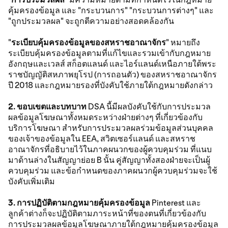
คุ้มครองข้อมูล และ "กระบวนการ" "กระบวนการต่างๆ" และ
"ถูกประมวลผล" จะถูกตีความอย่างสอดคล้องกัน
"
ระเบียบคุ้มครองข้อมูลของสหราชอาณาจักร
" หมายถึง
ระเบียบคุ้มครองข้อมูลตามที่แก้ไขและรวมเข้ากับกฎหมาย
อังกฤษและเวลส์ สก็อตแลนด์ และไอร์แลนด์เหนือภายใต้พระ
ราชบัญญัติสหภาพยุโรป (การถอนตัว) ของสหราชอาณาจักร
ปี 2018 และกฎหมายรองที่บังคับใช้ภายใต้กฎหมายดังกล่าว
2. ขอบเขตและบทบาท
DSA นี้มีผลบังคับใช้กับการประมวล
ผลข้อมูลโฆษณาทั้งหมดระหว่างฝ่ายต่างๆ ที่เกี่ยวข้องกับ
บริการโฆษณา สำหรับการประมวลผลร่วมข้อมูลส่วนบุคคล
ของเจ้าของข้อมูลใน EEA, สวิตเซอร์แลนด์ และสหราช
อาณาจักรที่อธิบายไว้ในภาคผนวกของผู้ควบคุมร่วม ที่แนบ
มาด้านล่างในสัญญาย่อย B นั้น คู่สัญญาทั้งสองฝ่ายจะเป็นผู้
ควบคุมร่วม และข้อกำหนดของภาคผนวกผู้ควบคุมร่วมจะใช้
บังคับเพิ่มเติม
3. การปฏิบัติตามกฎหมายคุ้มครองข้อมูล
Pinterest และ
ลูกค้าต่างก็จะปฏิบัติตามภาระหน้าที่ของตนที่เกี่ยวข้องกับ
การประมวลผลข้อมูลโฆษณาภายใต้กฎหมายคุ้มครองข้อมูล