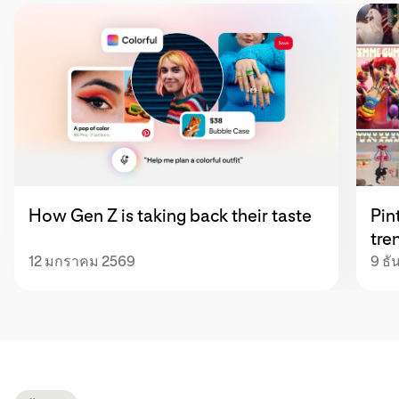
How Gen Z is taking back their taste
Pin
tre
12 มกราคม 2569
9 ธ