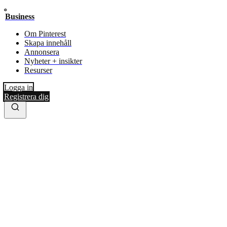
Business
Om Pinterest
Skapa innehåll
Annonsera
Nyheter + insikter
Resurser
Logga in
Registrera dig