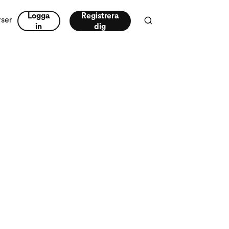
Logga
Registrera
rser
in
dig