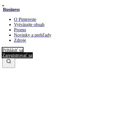
Business
O Pintereste
Vytvárajte obsah
Promo
Novinky a prehľady
Zdroje
Prihlásiť sa
Zaregistrovať sa