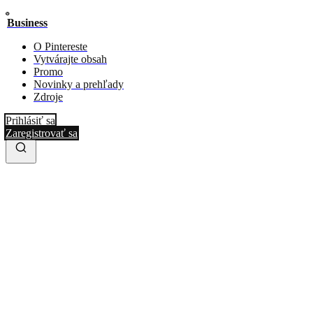
Business
O Pintereste
Vytvárajte obsah
Promo
Novinky a prehľady
Zdroje
Prihlásiť sa
Zaregistrovať sa