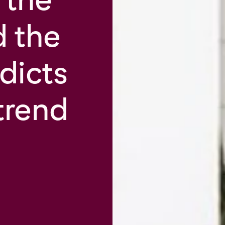
 the
dicts
trend