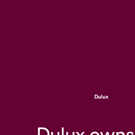
Dulux
Dulux owns