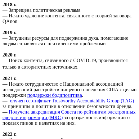
2018 г.
— Запрещена политическая реклама.
— Начато удаление контента, связанного с теорией заговора
QAnon.
2019 г.
— Запущены ресурсы для поддержания духа, помогающие
людям справляться с психическими проблемами.
2020 г.
— Поиск контента, связанного с COVID-19, производится
только в авторитетных источниках.
2021 г.
— Начато сотрудничество с Национальной ассоциацией
исследований расстройств пищевого поведения США с целью
поддержки
поддержки бодипозитива
.
—
олучен сертификат Trustworthy Accountability Group (TAG)
за принципы и политики в отношении безопасности бренда.
—
Получена аккредитация Совета по рейтингам электронных
средств информации (MRC)
за прозрачность информации о
показах пинов и нажатиях на них.
2022 г.