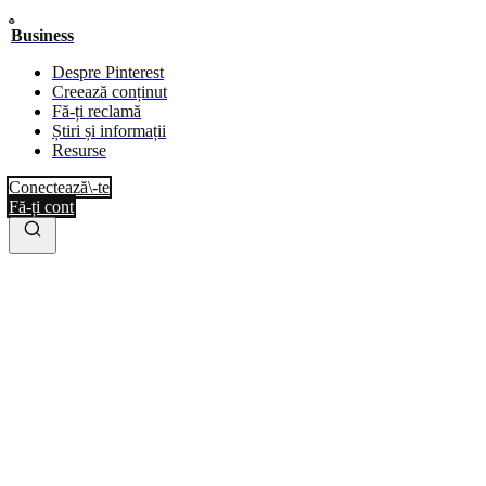
Business
Despre Pinterest
Creează conținut
Fă-ți reclamă
Știri și informații
Resurse
Conectează\-te
Fă-ți cont