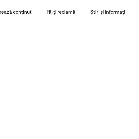
eează conținut
Fă-ți reclamă
Știri și informații