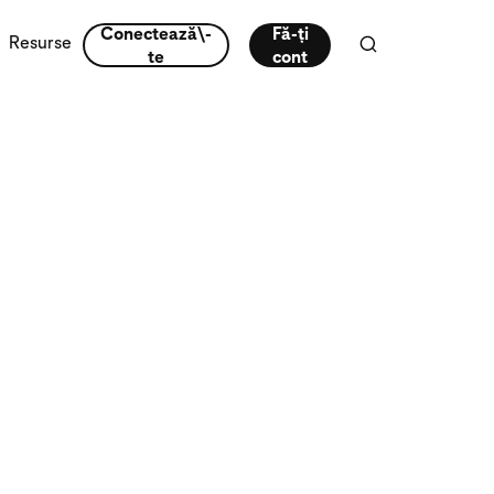
Conectează\-
Fă-ți
Resurse
te
cont