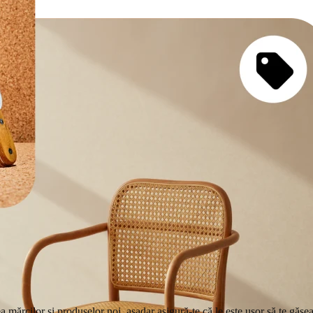
 mărcilor și produselor noi, așadar asigură-te că le este ușor să te găsea