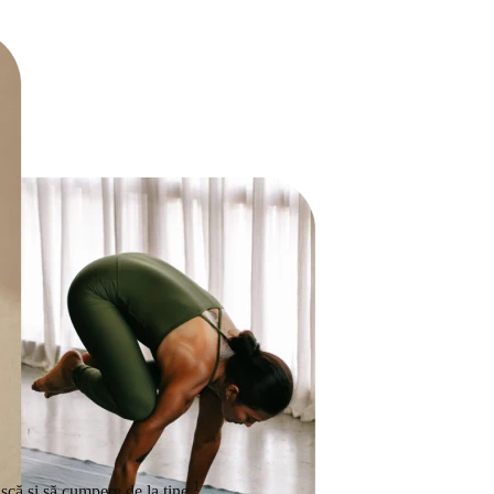
1
scă și să cumpere de la tine.