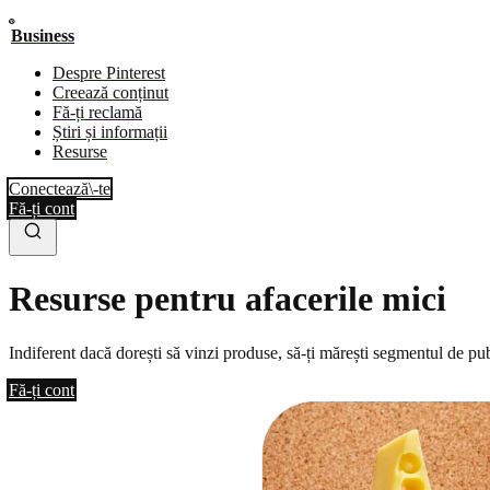
Business
Despre Pinterest
Creează conținut
Fă-ți reclamă
Știri și informații
Resurse
Conectează\-te
Fă-ți cont
Resurse pentru afacerile mici
Indiferent dacă dorești să vinzi produse, să-ți mărești segmentul de publ
Fă-ți cont