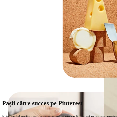
Pașii către succes pe Pinterest
Principalul motiv pentru care oamenii vin pe Pinterest este descoperirea