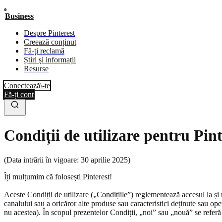
Business
Despre Pinterest
Creează conținut
Fă-ți reclamă
Știri și informații
Resurse
Conectează\-te
Fă-ți cont
Condiții de utilizare pentru Pin
(Data intrării în vigoare: 30 aprilie 2025)
Îți mulțumim că folosești Pinterest!
Aceste Condiții de utilizare („Condițiile”) reglementează accesul la și ut
canalului sau a oricăror alte produse sau caracteristici deținute sau op
nu acestea). În scopul prezentelor Condiții, „noi” sau „nouă” se referă 