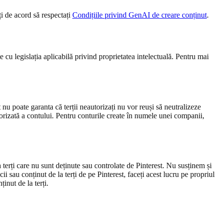
ți de acord să respectați
Condițiile privind GenAI de creare conținut
.
e cu legislația aplicabilă privind proprietatea intelectuală. Pentru mai
 nu poate garanta că terții neautorizați nu vor reuși să neutralizeze
orizată a contului. Pentru conturile create în numele unei companii,
la terți care nu sunt deținute sau controlate de Pinterest. Nu susținem și
ii sau conținut de la terți de pe Pinterest, faceți acest lucru pe propriul
inut de la terți.