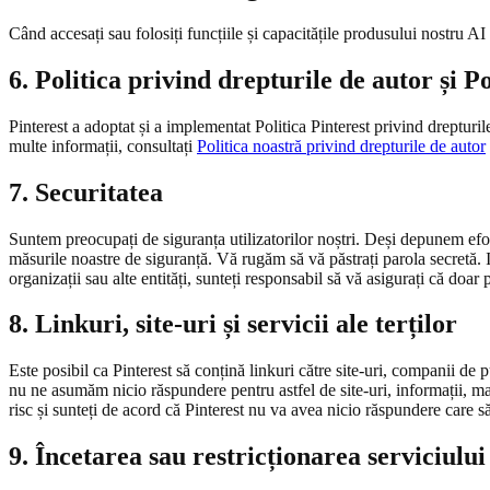
Când accesați sau folosiți funcțiile și capacitățile produsului nostru A
6. Politica privind drepturile de autor și 
Pinterest a adoptat și a implementat Politica Pinterest privind drepturil
multe informații, consultați
Politica noastră privind drepturile de autor
7. Securitatea
Suntem preocupați de siguranța utilizatorilor noștri. Deși depunem efortu
măsurile noastre de siguranță. Vă rugăm să vă păstrați parola secretă. 
organizații sau alte entități, sunteți responsabil să vă asigurați că doar
8. Linkuri, site-uri și servicii ale terților
Este posibil ca Pinterest să conțină linkuri către site-uri, companii de p
nu ne asumăm nicio răspundere pentru astfel de site-uri, informații, mater
risc și sunteți de acord că Pinterest nu va avea nicio răspundere care să 
9. Încetarea sau restricționarea serviciului