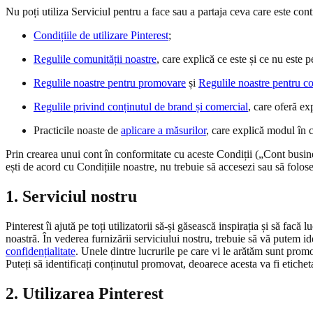
Nu poți utiliza Serviciul pentru a face sau a partaja ceva care este cont
Condițiile de utilizare Pinterest
;
Regulile comunității noastre
, care explică ce este și ce nu este p
Regulile noastre pentru promovare
și
Regulile noastre pentru c
Regulile privind conținutul de brand și comercial
, care oferă ex
Practicile noaste de
aplicare a măsurilor
, care explică modul în c
Prin crearea unui cont în conformitate cu aceste Condiții („Cont busines
ești de acord cu Condițiile noastre, nu trebuie să accesezi sau să foloseș
1. Serviciul nostru
Pinterest îi ajută pe toți utilizatorii să-și găsească inspirația și să fac
noastră. În vederea furnizării serviciului nostru, trebuie să vă putem id
confidențialitate
. Unele dintre lucrurile pe care vi le arătăm sunt prom
Puteți să identificați conținutul promovat, deoarece acesta va fi eticheta
2. Utilizarea Pinterest