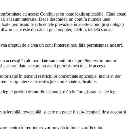
conformitate cu aceste Condiții și cu toate legile aplicabile. Când creați
b 16 ani sunt interzise. Dacă deschideți un cont în numele unei
a toate permisiunile și licențele prevăzute în aceste Condiții și obligați
software care este descărcat pe computer, telefon, tabletă sau alt
 avea dreptul de a crea un cont Pinterest nou fără permisiunea noastră
ă nu accesați în alt mod date sau conținut de pe Pinterest în moduri
să accesați date pe care nu aveți permisiunea de a le accesa.
utorizație în temeiul restricțiilor comerciale aplicabile, inclusiv, dar
reun scop interzis de restricțiile comerciale aplicabile.
egile privind drepturile de autor, mărcile înregistrate și alte legi.
ransferabilă, revocabilă și care nu poate fi sub-licențiată de a accesa și
izare pentru întreprinderi vor prevala în limita conflictului.