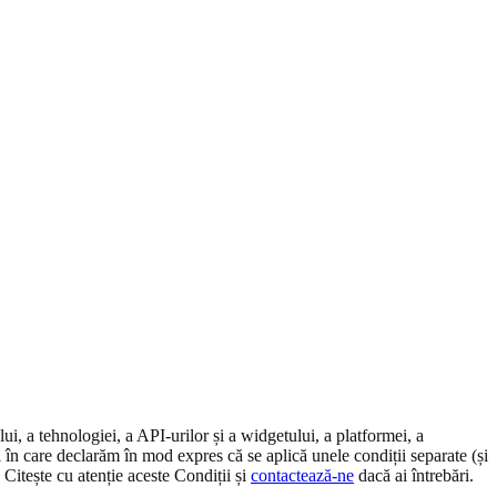
lui, a tehnologiei, a API-urilor și a widgetului, a platformei, a
i în care declarăm în mod expres că se aplică unele condiții separate (și
 Citește cu atenție aceste Condiții și
contactează-ne
dacă ai întrebări.