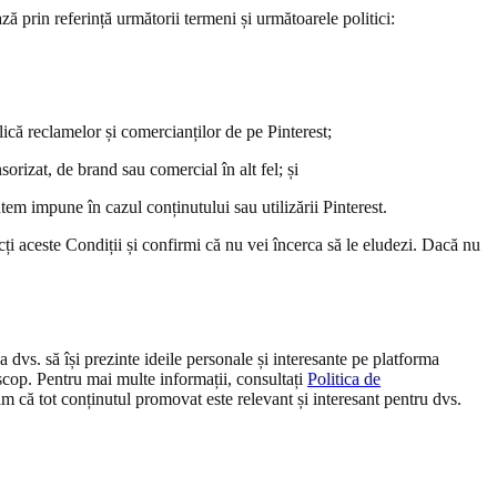
ză prin referință următorii termeni și următoarele politici:
plică reclamelor și comercianților de pe Pinterest;
sorizat, de brand sau comercial în alt fel; și
utem impune în cazul conținutului sau utilizării Pinterest.
cți aceste Condiții și confirmi că nu vei încerca să le eludezi. Dacă nu
 a dvs. să își prezinte ideile personale și interesante pe platforma
t scop. Pentru mai multe informații, consultați
Politica de
ăm că tot conținutul promovat este relevant și interesant pentru dvs.