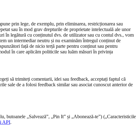
impune prin lege, de exemplu, prin eliminarea, restricționarea sau
epetat sau în mod grav drepturile de proprietate intelectuală ale unor
uri în legătură cu conținutul dvs. de utilizator sau cu contul dvs., vom
Suntem un intermediar neutru și nu examinăm întregul conținut de
spunzători față de nicio terță parte pentru conținut sau pentru
 modul în care aplicăm politicile sau luăm măsuri în privința
geți să trimiteți comentarii, idei sau feedback, acceptați faptul că
rile sale de a folosi feedback similar sau asociat cunoscut anterior de
emplu, butoanele „Salvează”, „Pin It” și „Abonează-te”) („Caracteristicile
și API
.