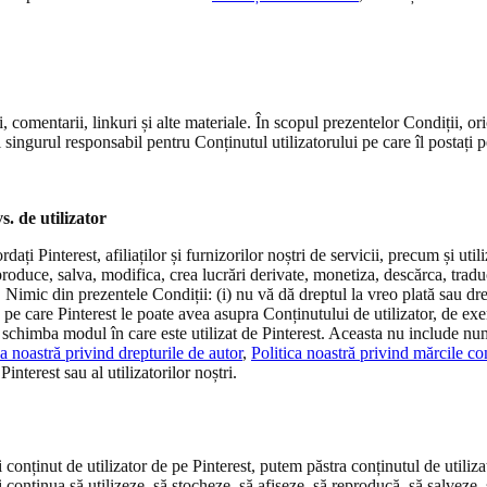
i, comentarii, linkuri și alte materiale. În scopul prezentelor Condiții, ori
i singurul responsabil pentru Conținutul utilizatorului pe care îl postați 
s. de utilizator
dați Pinterest, afiliaților și furnizorilor noștri de servicii, precum și uti
eproduce, salva, modifica, crea lucrări derivate, monetiza, descărca, traduc
st. Nimic din prezentele Condiții: (i) nu vă dă dreptul la vreo plată sau d
ale pe care Pinterest le poate avea asupra Conținutului de utilizator, de e
 a schimba modul în care este utilizat de Pinterest. Aceasta nu include nu
ca noastră privind drepturile de autor
,
Politica noastră privind mărcile c
nterest sau al utilizatorilor noștri.
conținut de utilizator de pe Pinterest, putem păstra conținutul de utili
 și continua să utilizeze, să stocheze, să afișeze, să reproducă, să salveze,