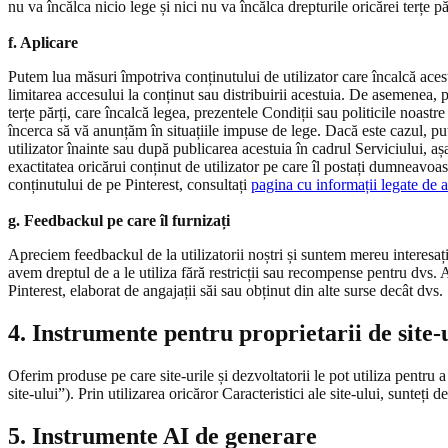
nu va încălca nicio lege și nici nu va încălca drepturile oricărei terțe pă
f. Aplicare
Putem lua măsuri împotriva conținutului de utilizator care încalcă acest
limitarea accesului la conținut sau distribuirii acestuia. De asemenea, 
terțe părți, care încalcă legea, prezentele Condiții sau politicile noas
încerca să vă anunțăm în situațiile impuse de lege. Dacă este cazul, pu
utilizator înainte sau după publicarea acestuia în cadrul Serviciului, a
exactitatea oricărui conținut de utilizator pe care îl postați dumneavoas
conținutului de pe Pinterest, consultați
pagina cu informații legate de 
g. Feedbackul pe care îl furnizați
Apreciem feedbackul de la utilizatorii noștri și suntem mereu interesați
avem dreptul de a le utiliza fără restricții sau recompense pentru dvs. 
Pinterest, elaborat de angajații săi sau obținut din alte surse decât dvs.
4. Instrumente pentru proprietarii de site-
Oferim produse pe care site-urile și dezvoltatorii le pot utiliza pentru a
site-ului”). Prin utilizarea oricăror Caracteristici ale site-ului, sunteți 
5. Instrumente AI de generare