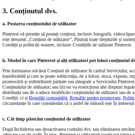
3. Conținutul dvs.
a. Postarea conținutului de utilizator
Pinterest vă permite să postați conținut, inclusiv fotografii, videoclipur
este denumit „Conținut de utilizator”. Păstrați toate drepturile și sunteț
Condiții și politicile noastre, inclusiv Condițiile de utilizare Pinterest.
b. Modul în care Pinterest și alți utilizatori pot folosi conținutul dv
Prin furnizarea oricărui Conținut de utilizator în cadrul Serviciului, acor
transferabilă și care se poate sublicenția, de a folosi, stoca, expune, r
promovării și redistribuirii parțiale sau integrale a Serviciului Pintere
Conținutului de utilizator; sau (ii) nu va restricționa alte drepturi leg
distribuția sau de a aduce modificări conținutului de utilizator sau de
Condiții, ci și
Regulile comunității
,
Regulile pentru promovare
,
Politi
circumstanțe în care considerăm că o astfel de măsură este în interesul Pi
c. Cât timp păstrăm conținutul de utilizator
După închiderea sau dezactivarea contului dvs. sau eliminarea oricărui 
arhivare sau de audit. În plus, Pinterest și utilizatorii noștri pot păstra