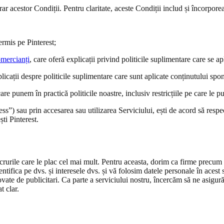
rar acestor Condiții. Pentru claritate, aceste Condiții includ și încorporea
ermis pe Pinterest;
omercianți
, care oferă explicații privind politicile suplimentare care se a
plicații despre politicile suplimentare care sunt aplicate conținutului spon
are punem în practică politicile noastre, inclusiv restricțiile pe care le p
s”) sau prin accesarea sau utilizarea Serviciului, ești de acord să respe
ti Pinterest.
ă lucrurile care le plac cel mai mult. Pentru aceasta, dorim ca firme precum
entifica pe dvs. și interesele dvs. și vă folosim datele personale în aces
ovate de publicitari. Ca parte a serviciului nostru, încercăm să ne asigur
t clar.