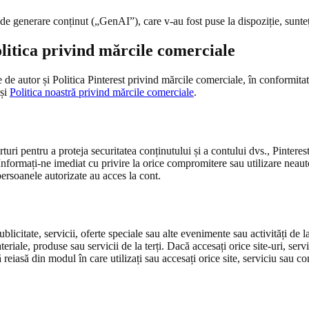
I de generare conținut („GenAI”), care v-au fost puse la dispoziție, sunte
Politica privind mărcile comerciale
e de autor și Politica Pinterest privind mărcile comerciale, în conformitat
și
Politica noastră privind mărcile comerciale
.
ri pentru a proteja securitatea conținutului și a contului dvs., Pinterest
Informați-ne imediat cu privire la orice compromitere sau utilizare neaut
 persoanele autorizate au acces la cont.
ublicitate, servicii, oferte speciale sau alte evenimente sau activități de 
iale, produse sau servicii de la terți. Dacă accesați orice site-uri, servic
reiasă din modul în care utilizați sau accesați orice site, serviciu sau conț