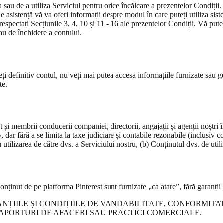
 sau de a utiliza Serviciul pentru orice încălcare a prezentelor Condiții.
 asistență vă va oferi informații despre modul în care puteți utiliza sist
respectați Secțiunile 3, 4, 10 și 11 - 16 ale prezentelor Condiții. Vă pu
au de închidere a contului.
deți definitiv contul, nu veți mai putea accesa informațiile furnizate sau 
te.
 și membrii conducerii companiei, directorii, angajații și agenții noștri în
usiv, dar fără a se limita la taxe judiciare și contabile rezonabile (inclusiv
 utilizarea de către dvs. a Serviciului nostru, (b) Conținutul dvs. de util
onținut de pe platforma Pinterest sunt furnizate „ca atare”, fără garanții 
ANȚIILE ȘI CONDIȚIILE DE VANDABILITATE, CONFORMITA
RAPORTURI DE AFACERI SAU PRACTICI COMERCIALE.