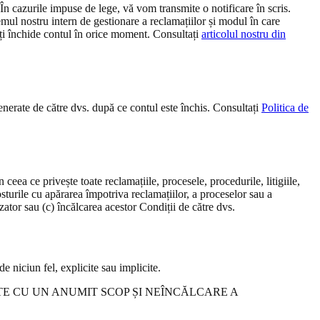
 În cazurile impuse de lege, vă vom transmite o notificare în scris.
emul nostru intern de gestionare a reclamațiilor și modul în care
teți închide contul în orice moment. Consultați
articolul nostru din
generate de către dvs. după ce contul este închis. Consultați
Politica de
 ceea ce privește toate reclamațiile, procesele, procedurile, litigiile,
 costurile cu apărarea împotriva reclamațiilor, a proceselor sau a
izator sau (c) încălcarea acestor Condiții de către dvs.
de niciun fel, explicite sau implicite.
TE CU UN ANUMIT SCOP ȘI NEÎNCĂLCARE A