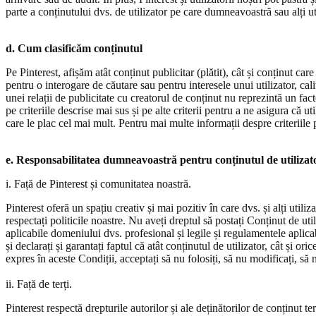
parte a conținutului dvs. de utilizator pe care dumneavoastră sau alți util
d. Cum clasificăm conținutul
Pe Pinterest, afișăm atât conținut publicitar (plătit), cât și conținut ca
pentru o interogare de căutare sau pentru interesele unui utilizator, cali
unei relații de publicitate cu creatorul de conținut nu reprezintă un fact
pe criteriile descrise mai sus și pe alte criterii pentru a ne asigura că ut
care le plac cel mai mult. Pentru mai multe informații despre criterii
e. Responsabilitatea dumneavoastră pentru conținutul de utilizat
i. Față de Pinterest și comunitatea noastră.
Pinterest oferă un spațiu creativ și mai pozitiv în care dvs. și alți utiliz
respectați politicile noastre. Nu aveți dreptul să postați Conținut de ut
aplicabile domeniului dvs. profesional și legile și regulamentele aplicab
și declarați și garantați faptul că atât conținutul de utilizator, cât și 
expres în aceste Condiții, acceptați să nu folosiți, să nu modificați, să 
ii. Față de terți.
Pinterest respectă drepturile autorilor și ale deținătorilor de conținut te