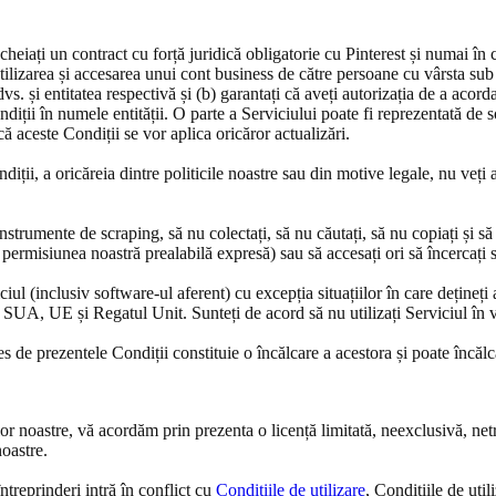
cheiați un contract cu forță juridică obligatorie cu Pinterest și numai în 
Utilizarea și accesarea unui cont business de către persoane cu vârsta su
vs. și entitatea respectivă și (b) garantați că aveți autorizația de a acord
ndiții în numele entității. O parte a Serviciului poate fi reprezentată de 
ă aceste Condiții se vor aplica oricăror actualizări.
iții, a oricăreia dintre politicile noastre sau din motive legale, nu veți
instrumente de scraping, să nu colectați, să nu căutați, să nu copiați și s
permisiunea noastră prealabilă expresă) sau să accesați ori să încercați 
iul (inclusiv software-ul aferent) cu excepția situațiilor în care dețineți a
in SUA, UE și Regatul Unit. Sunteți de acord să nu utilizați Serviciul în v
 de prezentele Condiții constituie o încălcare a acestora și poate încălca l
ilor noastre, vă acordăm prin prezenta o licență limitată, neexclusivă, net
noastre.
ntreprinderi intră în conflict cu
Condițiile de utilizare
, Condițiile de util