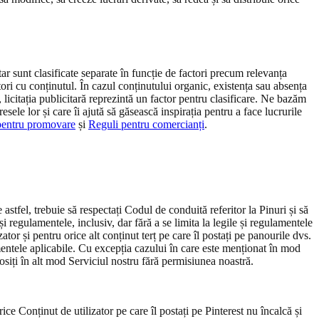
itar sunt clasificate separate în funcție de factori precum relevanța
atori cu conținutul. În cazul conținutului organic, existența sau absența
, licitația publicitară reprezintă un factor pentru clasificare. Ne bazăm
eresele lor și care îi ajută să găsească inspirația pentru a face lucrurile
pentru promovare
și
Reguli pentru comercianți
.
ne astfel, trebuie să respectați Codul de conduită referitor la Pinuri și să
i regulamentele, inclusiv, dar fără a se limita la legile și regulamentele
tor și pentru orice alt conținut terț pe care îl postați pe panourile dvs.
ulamentele aplicabile. Cu excepția cazului în care este menționat în mod
olosiți în alt mod Serviciul nostru fără permisiunea noastră.
orice Conținut de utilizator pe care îl postați pe Pinterest nu încalcă și