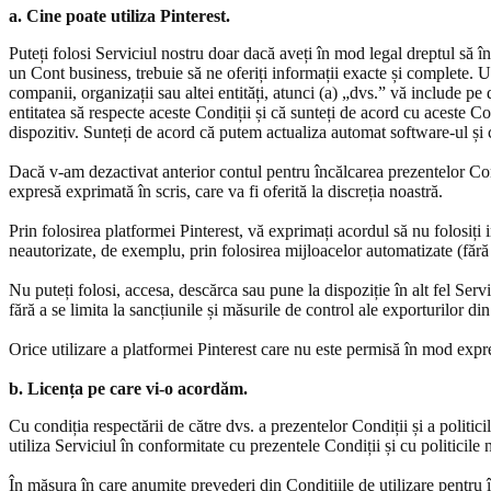
a. Cine poate utiliza Pinterest.
Puteți folosi Serviciul nostru doar dacă aveți în mod legal dreptul să în
un Cont business, trebuie să ne oferiți informații exacte și complete. 
companii, organizații sau altei entități, atunci (a) „dvs.” vă include pe d
entitatea să respecte aceste Condiții și că sunteți de acord cu aceste Co
dispozitiv. Sunteți de acord că putem actualiza automat software-ul și c
Dacă v-am dezactivat anterior contul pentru încălcarea prezentelor Cond
expresă exprimată în scris, care va fi oferită la discreția noastră.
Prin folosirea platformei Pinterest, vă exprimați acordul să nu folosiți 
neautorizate, de exemplu, prin folosirea mijloacelor automatizate (fără 
Nu puteți folosi, accesa, descărca sau pune la dispoziție în alt fel Servic
fără a se limita la sancțiunile și măsurile de control ale exporturilor d
Orice utilizare a platformei Pinterest care nu este permisă în mod expres
b. Licența pe care vi-o acordăm.
Cu condiția respectării de către dvs. a prezentelor Condiții și a politic
utiliza Serviciul în conformitate cu prezentele Condiții și cu politicile 
În măsura în care anumite prevederi din Condițiile de utilizare pentru î