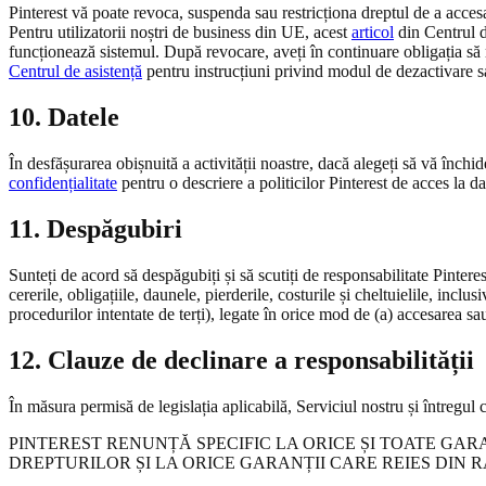
Pinterest vă poate revoca, suspenda sau restricționa dreptul de a accesa
Pentru utilizatorii noștri de business din UE, acest
articol
din Centrul de
funcționează sistemul. După revocare, aveți în continuare obligația să 
Centrul de asistență
pentru instrucțiuni privind modul de dezactivare s
10. Datele
În desfășurarea obișnuită a activității noastre, dacă alegeți să vă închi
confidențialitate
pentru o descriere a politicilor Pinterest de acces la da
11. Despăgubiri
Sunteți de acord să despăgubiți și să scutiți de responsabilitate Pinterest
cererile, obligațiile, daunele, pierderile, costurile și cheltuielile, incl
procedurilor intentate de terți), legate în orice mod de (a) accesarea sau
12. Clauze de declinare a responsabilității
În măsura permisă de legislația aplicabilă, Serviciul nostru și întregul c
PINTEREST RENUNȚĂ SPECIFIC LA ORICE ȘI TOATE GAR
DREPTURILOR ȘI LA ORICE GARANȚII CARE REIES DIN 