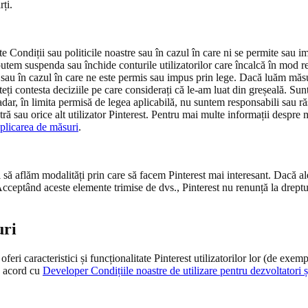
rți.
e Condiții sau politicile noastre sau în cazul în care ni se permite sau 
putem suspenda sau închide conturile utilizatorilor care încalcă în mod r
tre sau în cazul în care ne este permis sau impus prin lege. Dacă luăm măs
teți contesta deciziile pe care considerați că le-am luat din greșeală. 
șadar, în limita permisă de legea aplicabilă, nu suntem responsabili sau ră
tră sau orice alt utilizator Pinterest. Pentru mai multe informații despre
aplicarea de măsuri
.
 să aflăm modalități prin care să facem Pinterest mai interesant. Dacă ale
Acceptând aceste elemente trimise de dvs., Pinterest nu renunță la dreptu
uri
 oferi caracteristici și funcționalitate Pinterest utilizatorilor lor (de ex
de acord cu
Developer Condițiile noastre de utilizare pentru dezvoltatori 