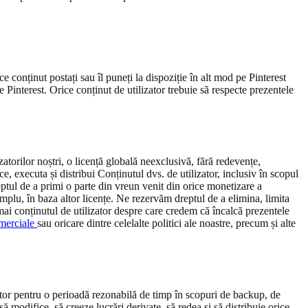
ce conținut postați sau îl puneți la dispoziție în alt mod pe Pinterest
pe Pinterest. Orice conținut de utilizator trebuie să respecte prezentele
lizatorilor noștri, o licență globală neexclusivă, fără redevențe,
e, executa și distribui Conținutul dvs. de utilizator, inclusiv în scopul
reptul de a primi o parte din vreun venit din orice monetizare a
xemplu, în baza altor licențe. Ne rezervăm dreptul de a elimina, limita
mai conținutul de utilizator despre care credem că încalcă prezentele
omerciale
sau oricare dintre celelalte politici ale noastre, precum și alte
zator pentru o perioadă rezonabilă de timp în scopuri de backup, de
 să modifice, să creeze lucrări derivate, să redea și să distribuie orice