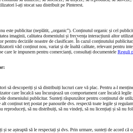
izatori l-ați stocat sau distribuit pe Pinterest.
re nu este publicitar (neplătit, „organic”). Conținutul organic și cel public
tatea imaginii, calitatea domeniului și frecvența interacțiunii altor utiliz
or pentru deciziile noastre de clasificare. În cazul conținutului publicitar
ilizatorii văd conținut nou, variat și de înaltă calitate, relevant pentru int
le pe care le impunem pentru comercianți, consultați documentele
Reguli 
or:
atori să descoperiți și să distribuiți lucruri care vă plac. Pentru a-l menți
ilizator care încalcă sau încurajează un comportament care încalcă legile ș
ile domeniului publicitar. Sunteți răspunzător pentru conținutul de utiliza
orice alt conținut terț postat pe panourile dvs. respectă toate legile și reg
nu reproduceți, să nu distribuiți, să nu vindeți, să nu licențiați și să nu f
rți și se așteaptă să le respectați și dvs. Prin urmare, sunteți de acord că 