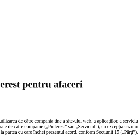
terest pentru afaceri
ilizarea de către compania tine a site-ului web, a aplicațiilor, a serviciu
erate de către companie („Pinterest” sau „Serviciul”), cu excepția cazulu
la partea cu care închei prezentul acord, conform Secțiunii 15 („Părți”).