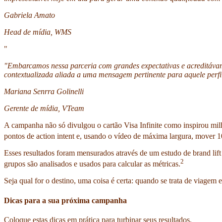
Gabriela Amato
Head de mídia, WMS
"
"Embarcamos nessa parceria com grandes expectativas e acreditávam
contextualizada aliada a uma mensagem pertinente para aquele perfil
Mariana Senrra Golinelli
Gerente de mídia, VTeam
A campanha não só divulgou o cartão Visa Infinite como inspirou mi
pontos de action intent e, usando o vídeo de máxima largura, mover 1
Esses resultados foram mensurados através de um estudo de brand lift
2
grupos são analisados e usados para calcular as métricas.
Seja qual for o destino, uma coisa é certa: quando se trata de viagem e
Dicas para a sua próxima campanha
Coloque estas dicas em prática para turbinar seus resultados.