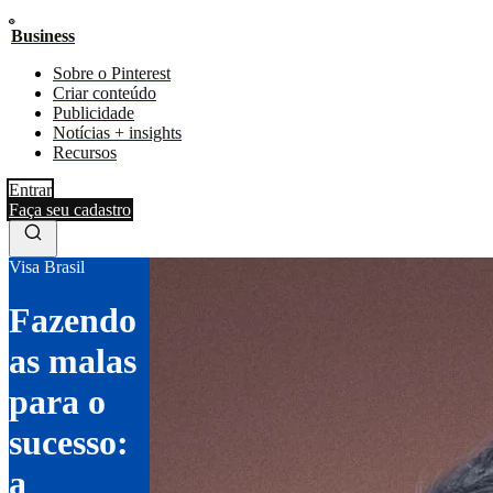
Business
Sobre o Pinterest
Criar conteúdo
Publicidade
Notícias + insights
Recursos
Entrar
Faça seu cadastro
Visa Brasil
Fazendo
as malas
para o
sucesso:
a