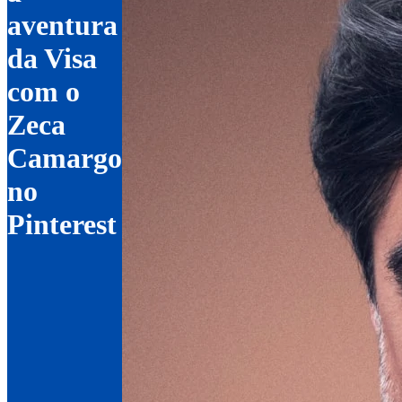
aventura
da Visa
com o
Zeca
Camargo
no
Pinterest