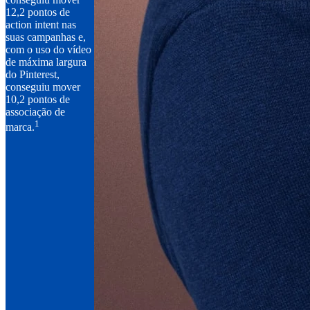
12,2 pontos de
action intent nas
suas campanhas e,
com o uso do vídeo
de máxima largura
do Pinterest,
conseguiu mover
10,2 pontos de
associação de
1
marca.