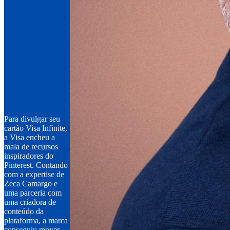
Para divulgar seu
cartão Visa Infinite,
a Visa encheu a
mala de recursos
inspiradores do
Pinterest. Contando
com a expertise de
Zeca Camargo e
uma parceria com
uma criadora de
conteúdo da
plataforma, a marca
conseguiu mover